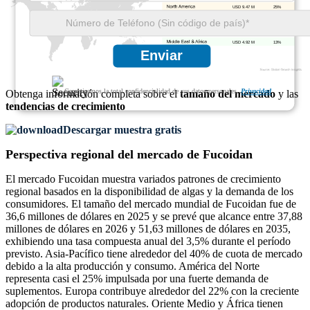
USD 9.47 M
25%
USD 8.33 M
22%
USD 15.15 M
40%
USD 4.92 M
13%
Enviar
Garantizamos la total confidencialidad de sus datos personales.
Privacidad
Obtenga información completa sobre el
tamaño del mercado
y las
tendencias de crecimiento
Descargar muestra gratis
Perspectiva regional del mercado de Fucoidan
El mercado Fucoidan muestra variados patrones de crecimiento
regional basados ​​en la disponibilidad de algas y la demanda de los
consumidores. El tamaño del mercado mundial de Fucoidan fue de
36,6 millones de dólares en 2025 y se prevé que alcance entre 37,88
millones de dólares en 2026 y 51,63 millones de dólares en 2035,
exhibiendo una tasa compuesta anual del 3,5% durante el período
previsto. Asia-Pacífico tiene alrededor del 40% de cuota de mercado
debido a la alta producción y consumo. América del Norte
representa casi el 25% impulsada por una fuerte demanda de
suplementos. Europa contribuye alrededor del 22% con la creciente
adopción de productos naturales. Oriente Medio y África tienen