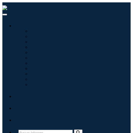
Industrias
Tecnologías de la información
Cuidado de la salud
Maquinaria y Equipo
Automoción y transporte
Alimentos y bebidas
Energía y potencia
Aeroespacial y Defensa
Agricultura
Productos químicos y materiales
Arquitectura
Bienes de consumo
Blogs
Acerca de
Contacto