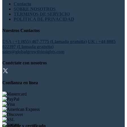
Contacto
SOBRE NOSOTROS
TÉRMINOS DE SERVICIO
POLÍTICA DE PRIVACIDAD
Nuestros Contactos
USA : +1 (855) 467-7775 (Llamada gratuita)
UK : +44 8085
022397 (Llamada gratuita)
sales@globalgrowthinsights.com
Conéctate con nosotros
Confianza en línea
Confiable y certificado