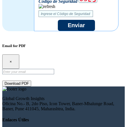
Código de Seguridad
Enviar
Email for PDF
×
Download PDF
Global Growth Insights
Oficina No.- B, 2do Piso, Icon Tower, Baner-Mhalunge Road,
Baner, Pune 411045, Maharashtra, India.
Enlaces Útiles