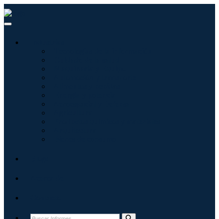
Industrias
Tecnologías de la información
Cuidado de la salud
Maquinaria y Equipo
Automoción y transporte
Alimentos y bebidas
Energía y potencia
Aeroespacial y Defensa
Agricultura
Productos químicos y materiales
Arquitectura
Bienes de consumo
Blogs
Acerca de
Contacto