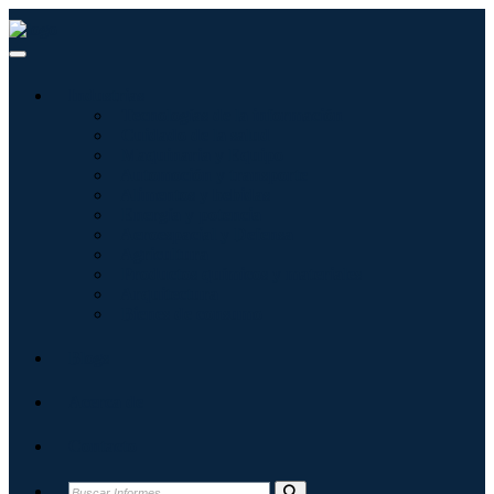
Industrias
Tecnologías de la información
Cuidado de la salud
Maquinaria y Equipo
Automoción y transporte
Alimentos y bebidas
Energía y potencia
Aeroespacial y Defensa
Agricultura
Productos químicos y materiales
Arquitectura
Bienes de consumo
Blogs
Acerca de
Contacto