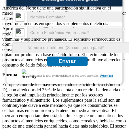
América del Norte tiene una participación significativa en el
mercado del ácido fólico (isómero D), impulsada principalmente por
la creciente conciencia sobre la salud prenatal y el uso cada vez
mayor de alimentos enriquecidos y suplementos dietéticos.
Aproximadamente el 30% de la cuota de mercado se atribuye a esta
región, siendo especialmente alta la demanda de ácido fólico en
vitaminas y suplementos prenatales. El segmento farmacéutico es
dominante en América del Norte, con un número cada vez mayor de
consumidores y mujeres embarazadas preocupados por su salud que
optan por productos a base de ácido fólico. El crecimiento de los
productos alimenticios enriquecidos también contribuye al creciente
Enviar
consumo de ácido fólico en la región.
Europa
Garantizamos la total confidencialidad de sus datos personales.
Privacidad
Europa es uno de los mayores mercados de ácido fólico (isómero
D), con alrededor del 25% de la cuota de mercado. La demanda de
la región está impulsada principalmente por los sectores
farmacéutico y alimentario. Los suplementos para la salud son un
contribuyente clave a este mercado, ya que los consumidores se
centran más en la nutrición y la atención médica preventiva. El
mercado europeo también está siendo testigo de un aumento en los
productos alimenticios enriquecidos, como cereales y bebidas, como
parte de una tendencia general hacia dietas más saludables. El sector