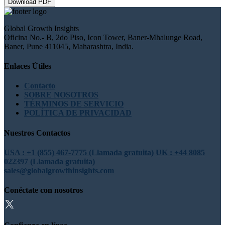
Download PDF
Global Growth Insights
Oficina No.- B, 2do Piso, Icon Tower, Baner-Mhalunge Road,
Baner, Pune 411045, Maharashtra, India.
Enlaces Útiles
Contacto
SOBRE NOSOTROS
TÉRMINOS DE SERVICIO
POLÍTICA DE PRIVACIDAD
Nuestros Contactos
USA : +1 (855) 467-7775 (Llamada gratuita)
UK : +44 8085
022397 (Llamada gratuita)
sales@globalgrowthinsights.com
Conéctate con nosotros