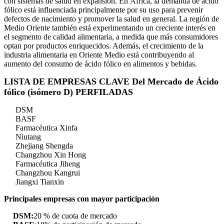
con sistemas de salud en expansión. En África, la demanda de ácido
fólico está influenciada principalmente por su uso para prevenir
defectos de nacimiento y promover la salud en general. La región de
Medio Oriente también está experimentando un creciente interés en
el segmento de calidad alimentaria, a medida que más consumidores
optan por productos enriquecidos. Además, el crecimiento de la
industria alimentaria en Oriente Medio está contribuyendo al
aumento del consumo de ácido fólico en alimentos y bebidas.
LISTA DE EMPRESAS CLAVE Del Mercado de Ácido
fólico (isómero D) PERFILADAS
DSM
BASF
Farmacéutica Xinfa
Niutang
Zhejiang Shengda
Changzhou Xin Hong
Farmacéutica Jiheng
Changzhou Kangrui
Jiangxi Tianxin
Principales empresas con mayor participación
DSM:
20 % de cuota de mercado