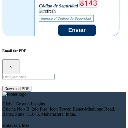
Código de Seguridad
Enviar
Email for PDF
×
Download PDF
Global Growth Insights
Oficina No.- B, 2do Piso, Icon Tower, Baner-Mhalunge Road,
Baner, Pune 411045, Maharashtra, India.
Enlaces Útiles