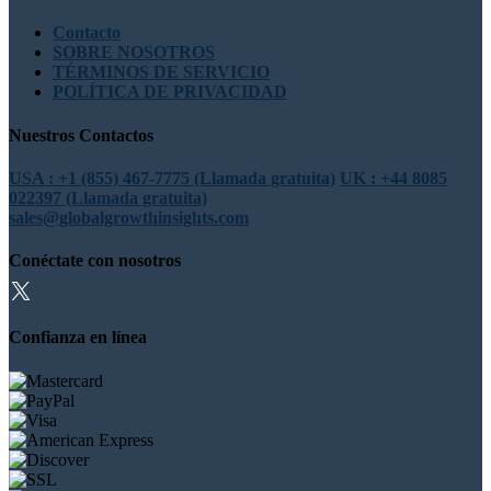
Contacto
SOBRE NOSOTROS
TÉRMINOS DE SERVICIO
POLÍTICA DE PRIVACIDAD
Nuestros Contactos
USA : +1 (855) 467-7775 (Llamada gratuita)
UK : +44 8085
022397 (Llamada gratuita)
sales@globalgrowthinsights.com
Conéctate con nosotros
Confianza en línea