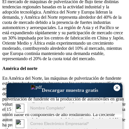
El mercado de máquinas de pulverización de flujo tiene distintas
tendencias regionales basadas en la actividad industrial y la
adopción tecnológica. América del Norte y Europa lideran la
demanda, y América del Norte representa alrededor del 40% de la
cuota de mercado debido a la presencia de fuertes industrias
automotrices y aeroespaciales. La región de Asia y el Pacífico se
está expandiendo rápidamente y su participación de mercado crece
un 30% impulsada por los centros de fabricación en China y Japón.
Oriente Medio y África están experimentando un crecimiento
moderado, contribuyendo alrededor del 10% al mercado, mientras
que Europa continúa manteniendo una demanda estable,
representando el 20% de la cuota total del mercado.
América del norte
En América del Norte, las máquinas de pulverización de fundente
están impulsadas principalmente por los sectores automovilístico y
×
aeroespacial. La industria automotriz representa alrededor del 25%
Descargar muestra gratis
del mercado, con una demanda significativa de soluciones de
pulverización de fundente en la producción de automóviles en gran
volumen. Las aplicaciones aeroespaciales aportan aproximadamente
el 15 % de la cuota de mercado, impulsadas por la necesidad de una
unión fiable en componentes de alto rendimiento. La creciente
automatización de los procesos de fabricación en América del Norte
ha provocado un aumento en la demanda de máquinas