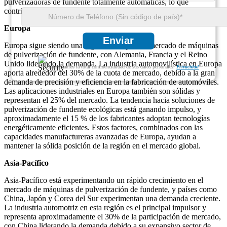
pulverizadoras de fundente totalmente automáticas, lo que
contribuye al dominio continuo del mercado de la región.
Europa
Enviar
Europa sigue siendo una región clave para el mercado de máquinas
de pulverización de fundente, con Alemania, Francia y el Reino
Unido liderando la demanda. La industria automovilística en Europa
Garantizamos la total confidencialidad de sus datos personales.
Privacidad
aporta alrededor del 30% de la cuota de mercado, debido a la gran
demanda de precisión y eficiencia en la fabricación de automóviles.
Las aplicaciones industriales en Europa también son sólidas y
representan el 25% del mercado. La tendencia hacia soluciones de
pulverización de fundente ecológicas está ganando impulso, y
aproximadamente el 15 % de los fabricantes adoptan tecnologías
energéticamente eficientes. Estos factores, combinados con las
capacidades manufactureras avanzadas de Europa, ayudan a
mantener la sólida posición de la región en el mercado global.
Asia-Pacífico
Asia-Pacífico está experimentando un rápido crecimiento en el
mercado de máquinas de pulverización de fundente, y países como
China, Japón y Corea del Sur experimentan una demanda creciente.
La industria automotriz en esta región es el principal impulsor y
representa aproximadamente el 30% de la participación de mercado,
con China liderando la demanda debido a su expansivo sector de