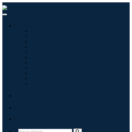
Industrias
Tecnologías de la información
Cuidado de la salud
Maquinaria y Equipo
Automoción y transporte
Alimentos y bebidas
Energía y potencia
Aeroespacial y Defensa
Agricultura
Productos químicos y materiales
Arquitectura
Bienes de consumo
Blogs
Acerca de
Contacto