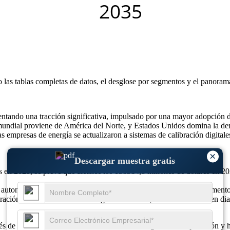
o las
tablas completas de datos, el desglose por segmentos y el panoram
ando una tracción significativa, impulsado por una mayor adopción de s
 mundial proviene de América del Norte, y Estados Unidos domina la d
as empresas de energía se actualizaron a sistemas de calibración digital
×
Descargar muestra gratis
 en 2025, se prevé que alcance los 138514,8 millones de dólares en 2
utomatización, aumento del 36 % en aplicaciones de energía, aumento d
ación de herramientas de inteligencia artificial, 40% de aumento en diag
s de una mayor automatización, calibración digital de alta precisión y 