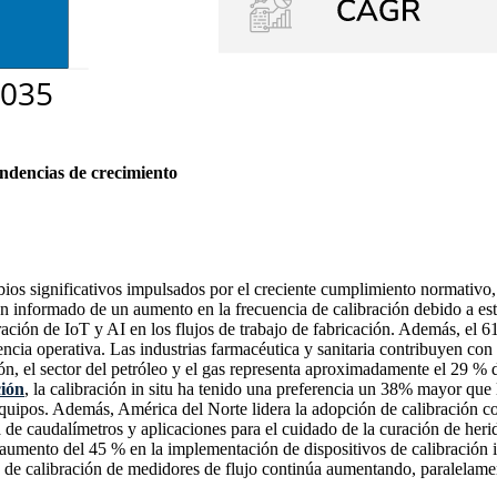
endencias de crecimiento
s significativos impulsados ​​por el creciente cumplimiento normativo,
n informado de un aumento en la frecuencia de calibración debido a es
ración de IoT y AI en los flujos de trabajo de fabricación. Además, el 61
encia operativa. Las industrias farmacéutica y sanitaria contribuyen co
ón, el sector del petróleo y el gas representa aproximadamente el 29 % d
ción
, la calibración in situ ha tenido una preferencia un 38% mayor que l
 equipos. Además, América del Norte lidera la adopción de calibración 
 de caudalímetros y aplicaciones para el cuidado de la curación de her
umento del 45 % en la implementación de dispositivos de calibración in
o de calibración de medidores de flujo continúa aumentando, paralelamen