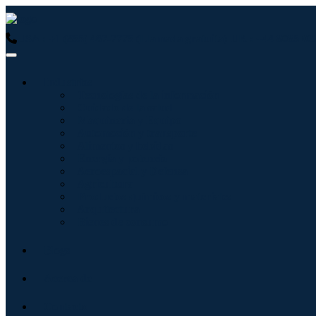
USA : +1 (855) 467-7775 (Llamada gratuita)
UK : +44 8085 02
Industrias
Tecnologías de la información
Cuidado de la salud
Maquinaria y Equipo
Automoción y transporte
Alimentos y bebidas
Energía y potencia
Aeroespacial y Defensa
Agricultura
Productos químicos y materiales
Arquitectura
Bienes de consumo
Blogs
Acerca de
Contacto