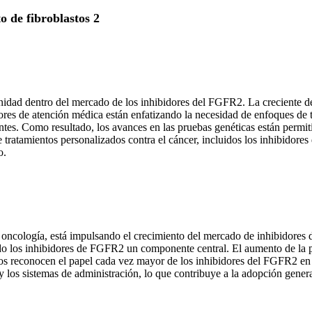
o de fibroblastos 2
idad dentro del mercado de los inhibidores del FGFR2. La creciente de
ores de atención médica están enfatizando la necesidad de enfoques de
tes. Como resultado, los avances en las pruebas genéticas están permiti
e tratamientos personalizados contra el cáncer, incluidos los inhibid
o.
 oncología, está impulsando el crecimiento del mercado de inhibidore
ndo los inhibidores de FGFR2 un componente central. El aumento de la
gos reconocen el papel cada vez mayor de los inhibidores del FGFR2 en e
 los sistemas de administración, lo que contribuye a la adopción gener