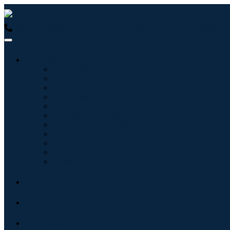
USA : +1 (855) 467-7775 (Llamada gratuita)
UK : +44 8085 02
Industrias
Tecnologías de la información
Cuidado de la salud
Maquinaria y Equipo
Automoción y transporte
Alimentos y bebidas
Energía y potencia
Aeroespacial y Defensa
Agricultura
Productos químicos y materiales
Arquitectura
Bienes de consumo
Blogs
Acerca de
Contacto