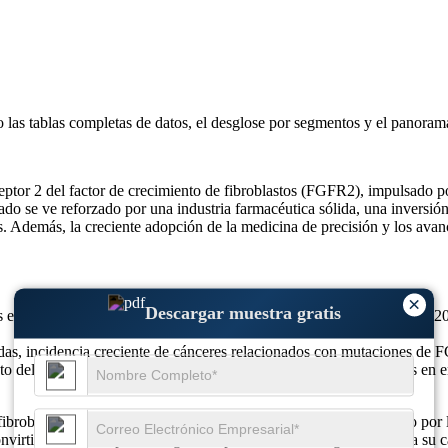
o las
tablas completas de datos, el desglose por segmentos y el panoram
eptor 2 del factor de crecimiento de fibroblastos (FGFR2), impulsado p
o se ve reforzado por una industria farmacéutica sólida, una inversión 
das. Además, la creciente adopción de la medicina de precisión y los avan
×
Descargar muestra gratis
s en 2025, se prevé que alcance los 2.617.730 millones de dólares en 2
idas, incidencia creciente de cánceres relacionados con mutaciones de
nto del 30% en terapias combinadas y aumento del 25% en avances en e
 fibroblastos (FGFR2) se está expandiendo rápidamente, impulsado por lo
nvirtiendo en una parte integral del panorama oncológico debido a su c