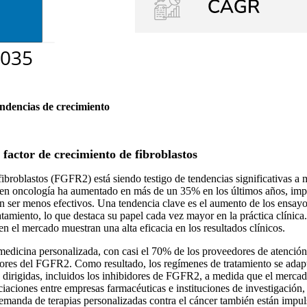
endencias de crecimiento
 factor de crecimiento de fibroblastos
fibroblastos (FGFR2) está siendo testigo de tendencias significativas a 
en oncología ha aumentado en más de un 35% en los últimos años, impul
en ser menos efectivos. Una tendencia clave es el aumento de los ensay
miento, lo que destaca su papel cada vez mayor en la práctica clínica. 
l mercado muestran una alta eficacia en los resultados clínicos.
medicina personalizada, con casi el 70% de los proveedores de atención 
dores del FGFR2. Como resultado, los regímenes de tratamiento se adapt
 dirigidas, incluidos los inhibidores de FGFR2, a medida que el mercad
iaciones entre empresas farmacéuticas e instituciones de investigación,
emanda de terapias personalizadas contra el cáncer también están impul