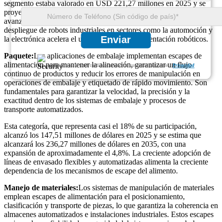
segmento estaba valorado en USD 221,27 millones en 2025 y se
proyecta que alcance los USD 354,40 millones para 2035,
avanzando con un crecimiento de alrededor del 5,4%. El creciente
despliegue de robots industriales en sectores como la automoción y
Enviar
la electrónica acelera el uso de escapes de alimentación robóticos.
Paquete:
Las aplicaciones de embalaje implementan escapes de
alimentación para mantener la alineación, garantizar un flujo
Garantizamos la total confidencialidad de sus datos personales.
Privacidad
continuo de productos y reducir los errores de manipulación en
operaciones de embalaje y etiquetado de rápido movimiento. Son
fundamentales para garantizar la velocidad, la precisión y la
exactitud dentro de los sistemas de embalaje y procesos de
transporte automatizados.
Esta categoría, que representa casi el 18% de su participación,
alcanzó los 147,51 millones de dólares en 2025 y se estima que
alcanzará los 236,27 millones de dólares en 2035, con una
expansión de aproximadamente el 4,8%. La creciente adopción de
líneas de envasado flexibles y automatizadas alimenta la creciente
dependencia de los mecanismos de escape del alimento.
Manejo de materiales:
Los sistemas de manipulación de materiales
emplean escapes de alimentación para el posicionamiento,
clasificación y transporte de piezas, lo que garantiza la coherencia en
almacenes automatizados e instalaciones industriales. Estos escapes