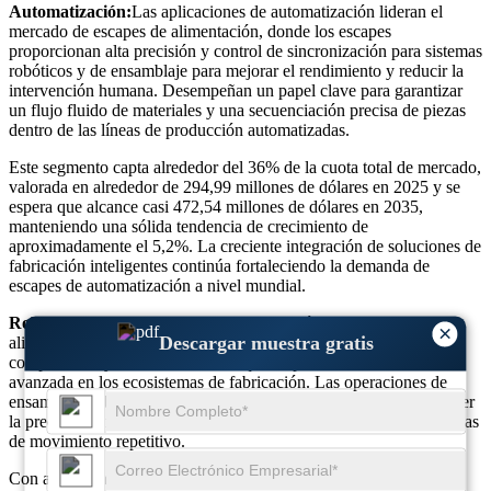
Automatización:
Las aplicaciones de automatización lideran el
mercado de escapes de alimentación, donde los escapes
proporcionan alta precisión y control de sincronización para sistemas
robóticos y de ensamblaje para mejorar el rendimiento y reducir la
intervención humana. Desempeñan un papel clave para garantizar
un flujo fluido de materiales y una secuenciación precisa de piezas
dentro de las líneas de producción automatizadas.
Este segmento capta alrededor del 36% de la cuota total de mercado,
valorada en alrededor de 294,99 millones de dólares en 2025 y se
espera que alcance casi 472,54 millones de dólares en 2035,
manteniendo una sólida tendencia de crecimiento de
aproximadamente el 5,2%. La creciente integración de soluciones de
fabricación inteligentes continúa fortaleciendo la demanda de
escapes de automatización a nivel mundial.
Robot:
El segmento de aplicaciones de robótica utiliza escapes de
×
Descargar muestra gratis
alimentación para el manejo controlado de piezas, alimentación de
componentes y sincronización, lo que respalda la automatización
avanzada en los ecosistemas de fabricación. Las operaciones de
ensamblaje robótico dependen de estos componentes para mantener
la precisión y mejorar la eficiencia del tiempo de ciclo durante tareas
de movimiento repetitivo.
Con aproximadamente el 27% de participación de mercado, este