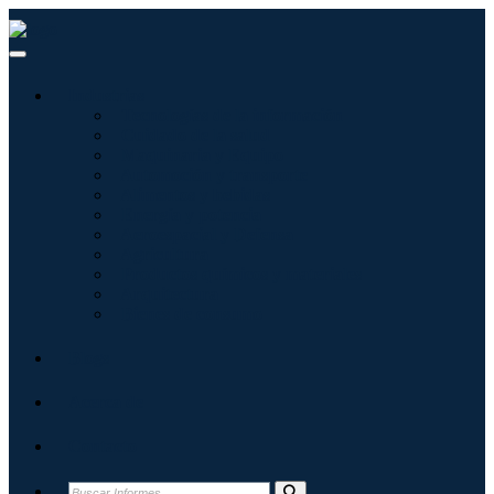
Industrias
Tecnologías de la información
Cuidado de la salud
Maquinaria y Equipo
Automoción y transporte
Alimentos y bebidas
Energía y potencia
Aeroespacial y Defensa
Agricultura
Productos químicos y materiales
Arquitectura
Bienes de consumo
Blogs
Acerca de
Contacto