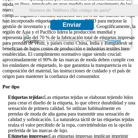
moda en línea, impulsada en gran medida por el crecimiento de las
marcas directas al consumidor (DTC) y las crecientes tendencias de
compras digitales. Además, alrededor del 35% de las marcas de ropa
han incorporado etiquetas habilitadas para RFID para mejorar la
Enviar
gestión de inventario y combatir la falsificación. Geográficamente, la
región de Asia y el Pacífico lidera la producción mundial y
representa más del 70 % de la fabricación total de etiquetas impresas
Garantizamos la total confidencialidad de sus datos personales.
Privacidad
para prendas de vestir, y países como China, India y Bangladesh se
benefician de bajos costos de producción e industrias textiles bien
establecidas. El cumplimiento normativo sigue siendo crucial:
aproximadamente el 90% de las marcas de moda deben cumplir con
los estándares de etiquetado, lo que garantiza la transparencia en la
composición del material, las instrucciones de cuidado y el país de
origen para mantener la confianza del consumidor.
Por tipo
Etiquetas tejidas
:
Las etiquetas tejidas se elaboran tejiendo hilos
para crear el diseño de la etiqueta, lo que ofrece durabilidad y una
sensación de primera calidad. Se utilizan habitualmente en
prendas de moda de alta gama para transmitir una sensación de
calidad y sofisticación. La naturaleza táctil de las etiquetas tejidas
realza el valor percibido de la ropa, convirtiéndolas en la opción
preferida de las marcas de lujo.
Etiquetas impresas
:
Las etiquetas impresas implican imprimir