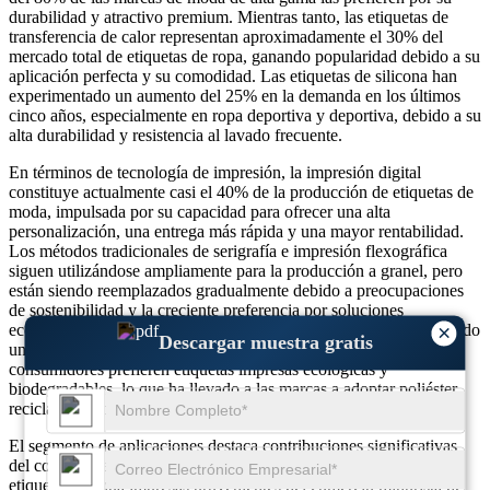
durabilidad y atractivo premium. Mientras tanto, las etiquetas de
transferencia de calor representan aproximadamente el 30% del
mercado total de etiquetas de ropa, ganando popularidad debido a su
aplicación perfecta y su comodidad. Las etiquetas de silicona han
experimentado un aumento del 25% en la demanda en los últimos
cinco años, especialmente en ropa deportiva y deportiva, debido a su
alta durabilidad y resistencia al lavado frecuente.
En términos de tecnología de impresión, la impresión digital
constituye actualmente casi el 40% de la producción de etiquetas de
moda, impulsada por su capacidad para ofrecer una alta
personalización, una entrega más rápida y una mayor rentabilidad.
Los métodos tradicionales de serigrafía e impresión flexográfica
siguen utilizándose ampliamente para la producción a granel, pero
están siendo reemplazados gradualmente debido a preocupaciones
de sostenibilidad y la creciente preferencia por soluciones
ecológicas. En cuanto a los materiales, el mercado ha experimentado
×
Descargar muestra gratis
un aumento en el etiquetado sostenible: más del 60 % de los
consumidores prefieren etiquetas impresas ecológicas y
biodegradables, lo que ha llevado a las marcas a adoptar poliéster
reciclado, algodón orgánico y tintas a base de agua.
El segmento de aplicaciones destaca contribuciones significativas
del comercio electrónico, con casi el 45% de la demanda total de
etiquetas de ropa impresas provenientes del comercio minorista de