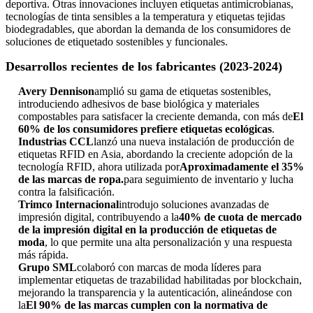
deportiva. Otras innovaciones incluyen etiquetas antimicrobianas,
tecnologías de tinta sensibles a la temperatura y etiquetas tejidas
biodegradables, que abordan la demanda de los consumidores de
soluciones de etiquetado sostenibles y funcionales.
Desarrollos recientes de los fabricantes (2023-2024)
Avery Dennison
amplió su gama de etiquetas sostenibles,
introduciendo adhesivos de base biológica y materiales
compostables para satisfacer la creciente demanda, con más de
El
60% de los consumidores prefiere etiquetas ecológicas
.
Industrias CCL
lanzó una nueva instalación de producción de
etiquetas RFID en Asia, abordando la creciente adopción de la
tecnología RFID, ahora utilizada por
Aproximadamente el 35%
de las marcas de ropa.
para seguimiento de inventario y lucha
contra la falsificación.
Trimco Internacional
introdujo soluciones avanzadas de
impresión digital, contribuyendo a la
40% de cuota de mercado
de la impresión digital en la producción de etiquetas de
moda
, lo que permite una alta personalización y una respuesta
más rápida.
Grupo SML
colaboró ​​​​con marcas de moda líderes para
implementar etiquetas de trazabilidad habilitadas por blockchain,
mejorando la transparencia y la autenticación, alineándose con
la
El 90% de las marcas cumplen con la normativa de