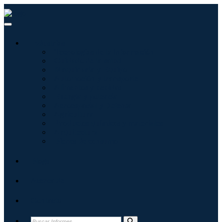
Industrias
Tecnologías de la información
Cuidado de la salud
Maquinaria y Equipo
Automoción y transporte
Alimentos y bebidas
Energía y potencia
Aeroespacial y Defensa
Agricultura
Productos químicos y materiales
Arquitectura
Bienes de consumo
Blogs
Acerca de
Contacto