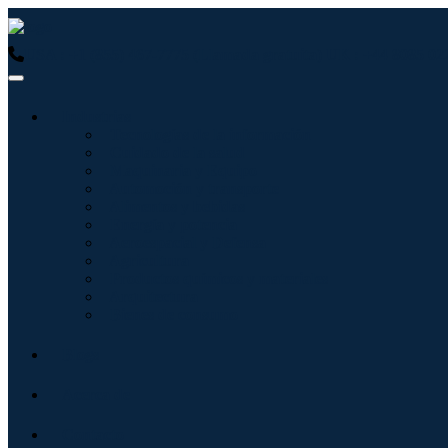
USA : +1 (855) 467-7775 (Llamada gratuita)
UK : +44 8085 02
Industrias
Tecnologías de la información
Cuidado de la salud
Maquinaria y Equipo
Automoción y transporte
Alimentos y bebidas
Energía y potencia
Aeroespacial y Defensa
Agricultura
Productos químicos y materiales
Arquitectura
Bienes de consumo
Blogs
Acerca de
Contacto