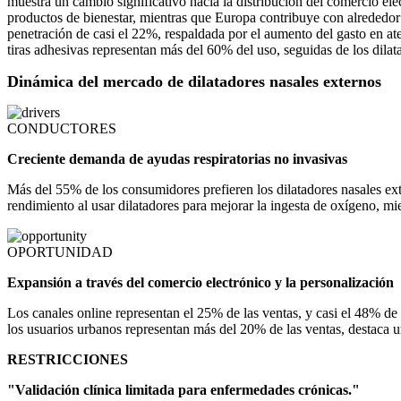
muestra un cambio significativo hacia la distribución del comercio ele
productos de bienestar, mientras que Europa contribuye con alrededor
penetración de casi el 22%, respaldada por el aumento del gasto en at
tiras adhesivas representan más del 60% del uso, seguidas de los dilat
Dinámica del mercado de dilatadores nasales externos
CONDUCTORES
Creciente demanda de ayudas respiratorias no invasivas
Más del 55% de los consumidores prefieren los dilatadores nasales ext
rendimiento al usar dilatadores para mejorar la ingesta de oxígeno, 
OPORTUNIDAD
Expansión a través del comercio electrónico y la personalización
Los canales online representan el 25% de las ventas, y casi el 48% de
los usuarios urbanos representan más del 20% de las ventas, destaca un
RESTRICCIONES
"Validación clínica limitada para enfermedades crónicas."