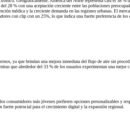
ctrónico. Geográficamente, América del Norte representa casi el 38 % de
 del 28 % con una aceptación creciente entre las poblaciones preocupad
ención médica y la creciente demanda en las regiones urbanas. El mercad
adores con clip con un 25%, lo que indica una fuerte preferencia de los
ernos, ya que brindan una mejora inmediata del flujo de aire sin proce
mientras que alrededor del 33 % de los usuarios experimentan una mejor
 los consumidores más jóvenes prefieren opciones personalizables y res
 fuerte potencial para el crecimiento digital y la expansión regional.