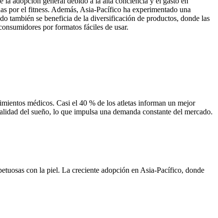
 la adopción general debido a la alta conciencia y el gasto en
as por el fitness. Además, Asia-Pacífico ha experimentado una
o también se beneficia de la diversificación de productos, donde las
 consumidores por formatos fáciles de usar.
dimientos médicos. Casi el 40 % de los atletas informan un mejor
 calidad del sueño, lo que impulsa una demanda constante del mercado.
petuosas con la piel. La creciente adopción en Asia-Pacífico, donde