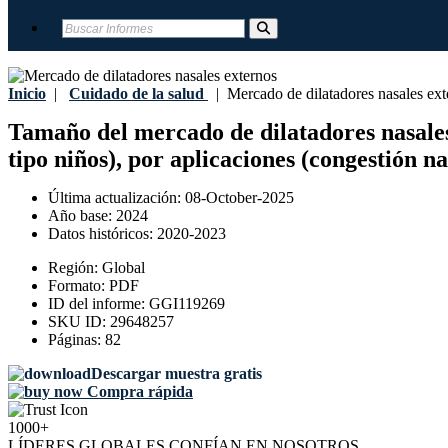
Inicio
|
Cuidado de la salud
|
Mercado de dilatadores nasales ext
Tamaño del mercado de dilatadores nasales e
tipo niños), por aplicaciones (congestión n
Última actualización:
08-October-2025
Año base:
2024
Datos históricos:
2020-2023
Región:
Global
Formato:
PDF
ID del informe:
GGI119269
SKU ID:
29648257
Páginas:
82
Descargar muestra gratis
Compra rápida
1000+
LÍDERES GLOBALES CONFÍAN EN NOSOTROS