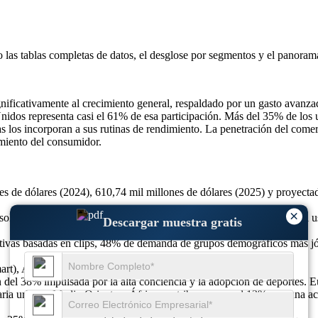
o las
tablas completas de datos, el desglose por segmentos y el panoram
nificativamente al crecimiento general, respaldado por un gasto avanz
idos representa casi el 61% de esa participación. Más del 35% de los 
as los incorporan a sus rutinas de rendimiento. La penetración del come
amiento del consumidor.
s de dólares (2024), 610,74 mil millones de dólares (2025) y proyecta
×
soluciones no invasivas, el 40 % la adopción en deportes y el 33 % el 
Descargar muestra gratis
tivas basadas en clips, 48% de demanda de grupos demográficos más jó
art), ASO Medical, AirWare Labs, GSK y más.
 del 38% impulsada por la alta conciencia y la adopción de deportes. Eu
aria urbana. Medio Oriente y África contribuyen con el 12% con una ac