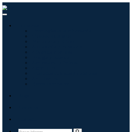
Industrias
Tecnologías de la información
Cuidado de la salud
Maquinaria y Equipo
Automoción y transporte
Alimentos y bebidas
Energía y potencia
Aeroespacial y Defensa
Agricultura
Productos químicos y materiales
Arquitectura
Bienes de consumo
Blogs
Acerca de
Contacto