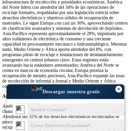
infraestructura de recolección y prioridades económicas. América
del Norte lidera con alrededor del 34% de las operaciones de
reciclaje formales, respaldadas por una legislación estricta sobre
desechos electrónicos y objetivos sólidos de recuperación de
materiales. Le sigue Europa con casi un 30%, aprovechando centros
de clasificación avanzados y sistemas de devolución de depósitos.
Asia-Pacífico representa aproximadamente el 28%, impulsada por
altos volúmenes de electrónica de consumo y una creciente
capacidad en procesamiento mecánico e hidrometalúrgico. Mientras
tanto, Medio Oriente y África aporta alrededor del 8%, con
programas piloto de reciclaje e instalaciones de desmantelamiento
emergentes en centros urbanos clave. Estas regiones están
avanzando hacia estándares armonizados: América del Norte se
centra en marcos de economía circular, Europa prioriza la
recuperación de metales preciosos, Asia-Pacífico expande las tasas
de recolección de informal a formal y Medio Oriente y África
construyen redes fundamentales de manejo de chatarra.
×
Descargar muestra gratis
América del norte
América del Norte domina el mercado formal de reciclaje de
chatarra con aproximadamente el 34% de las operaciones globales.
Alrededor del 32% de los desechos electrónicos recolectados se
procesan actualmente a través de instalaciones integradas de
recuperación mecánica y química. Los metales preciosos