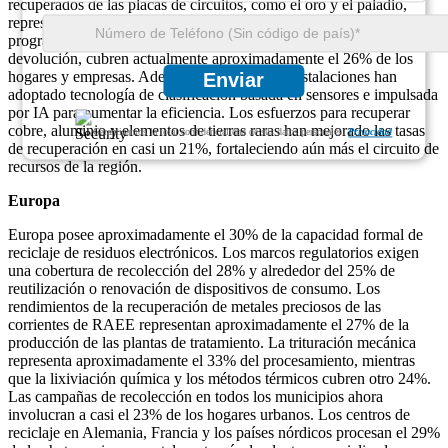
recuperados de las placas de circuitos, como el oro y el paladio,
representan alrededor del 29% del rendimiento del material. Los
programas de recogida, incluidos los planes de devolución y
devolución, cubren actualmente aproximadamente el 26% de los
hogares y empresas. Además, el 24 % de las instalaciones han
Enviar
adoptado tecnología de clasificación basada en sensores e impulsada
por IA para aumentar la eficiencia. Los esfuerzos para recuperar
cobre, aluminio y elementos de tierras raras han mejorado las tasas
Garantizamos la total confidencialidad de sus datos personales.
Privacidad
de recuperación en casi un 21%, fortaleciendo aún más el circuito de
recursos de la región.
Europa
Europa posee aproximadamente el 30% de la capacidad formal de
reciclaje de residuos electrónicos. Los marcos regulatorios exigen
una cobertura de recolección del 28% y alrededor del 25% de
reutilización o renovación de dispositivos de consumo. Los
rendimientos de la recuperación de metales preciosos de las
corrientes de RAEE representan aproximadamente el 27% de la
producción de las plantas de tratamiento. La trituración mecánica
representa aproximadamente el 33% del procesamiento, mientras
que la lixiviación química y los métodos térmicos cubren otro 24%.
Las campañas de recolección en todos los municipios ahora
involucran a casi el 23% de los hogares urbanos. Los centros de
reciclaje en Alemania, Francia y los países nórdicos procesan el 29%