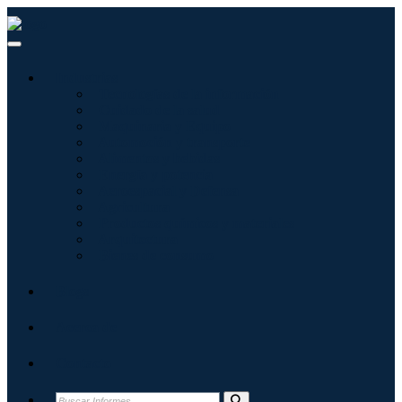
Industrias
Tecnologías de la información
Cuidado de la salud
Maquinaria y Equipo
Automoción y transporte
Alimentos y bebidas
Energía y potencia
Aeroespacial y Defensa
Agricultura
Productos químicos y materiales
Arquitectura
Bienes de consumo
Blogs
Acerca de
Contacto