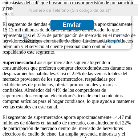
entusiastas del café que buscan una mayor precisión de preparación
y rendimiento del producto. Este canal sigue beneficiándose de la
creciente demanda de electrodomésticos de cocina premium.
Enviar
El segmento de tiendas especializadas representa aproximadamente
15,13 mil millones de dólares en tamaño de mercado, lo que
representa casi el 23% de participación de mercado en el mercado de
hervidores eléctricos con cuello de cisne. La demanda de productos
Garantizamos la total confidencialidad de sus datos personales.
Privacidad
premium y el servicio al cliente personalizado continúan
respaldando este segmento.
Supermercado:
Los supermercados siguen atrayendo a
consumidores que prefieren comprar electrodomésticos durante sus
desplazamientos habituales. Casi el 22% de las ventas totales del
mercado provienen de los supermercados, respaldadas por
exhibiciones de productos, ofertas promocionales y marcas
confiables. Alrededor del 44% de los compradores de
supermercados compran electrodomésticos de cocina mientras
compran artículos para el hogar cotidianos, lo que ayuda a mantener
ventas estables en este canal.
El segmento de supermercados aporta aproximadamente 14,47 mil
millones de dólares en tamaño de mercado, con alrededor del 22%
de participación de mercado dentro del mercado de hervidores
eléctricos de cuello de cisne. La amplia presencia minorista y el