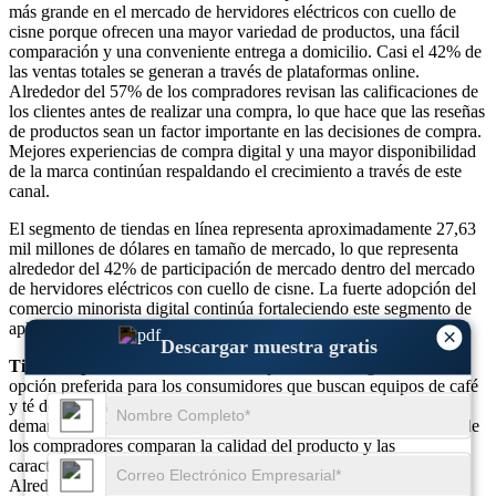
más grande en el mercado de hervidores eléctricos con cuello de
cisne porque ofrecen una mayor variedad de productos, una fácil
comparación y una conveniente entrega a domicilio. Casi el 42% de
las ventas totales se generan a través de plataformas online.
Alrededor del 57% de los compradores revisan las calificaciones de
los clientes antes de realizar una compra, lo que hace que las reseñas
de productos sean un factor importante en las decisiones de compra.
Mejores experiencias de compra digital y una mayor disponibilidad
de la marca continúan respaldando el crecimiento a través de este
canal.
El segmento de tiendas en línea representa aproximadamente 27,63
mil millones de dólares en tamaño de mercado, lo que representa
alrededor del 42% de participación de mercado dentro del mercado
de hervidores eléctricos con cuello de cisne. La fuerte adopción del
comercio minorista digital continúa fortaleciendo este segmento de
aplicaciones.
×
Descargar muestra gratis
Tienda especializada:
Las tiendas especializadas siguen siendo la
opción preferida para los consumidores que buscan equipos de café
y té de primera calidad con orientación experta. Casi el 23% de la
demanda del mercado proviene de minoristas especializados, donde
los compradores comparan la calidad del producto y las
características de elaboración de la cerveza antes de comprarlos.
Alrededor del 49% de los clientes de tiendas especializadas son