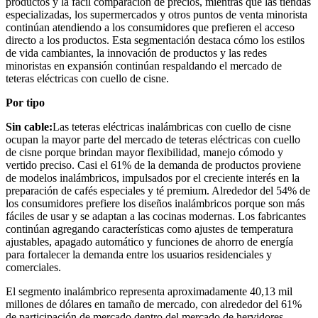
productos y la fácil comparación de precios, mientras que las tiendas
especializadas, los supermercados y otros puntos de venta minorista
continúan atendiendo a los consumidores que prefieren el acceso
directo a los productos. Esta segmentación destaca cómo los estilos
de vida cambiantes, la innovación de productos y las redes
minoristas en expansión continúan respaldando el mercado de
teteras eléctricas con cuello de cisne.
Por tipo
Sin cable:
Las teteras eléctricas inalámbricas con cuello de cisne
ocupan la mayor parte del mercado de teteras eléctricas con cuello
de cisne porque brindan mayor flexibilidad, manejo cómodo y
vertido preciso. Casi el 61% de la demanda de productos proviene
de modelos inalámbricos, impulsados ​​por el creciente interés en la
preparación de cafés especiales y té premium. Alrededor del 54% de
los consumidores prefiere los diseños inalámbricos porque son más
fáciles de usar y se adaptan a las cocinas modernas. Los fabricantes
continúan agregando características como ajustes de temperatura
ajustables, apagado automático y funciones de ahorro de energía
para fortalecer la demanda entre los usuarios residenciales y
comerciales.
El segmento inalámbrico representa aproximadamente 40,13 mil
millones de dólares en tamaño de mercado, con alrededor del 61%
de participación de mercado dentro del mercado de hervidores