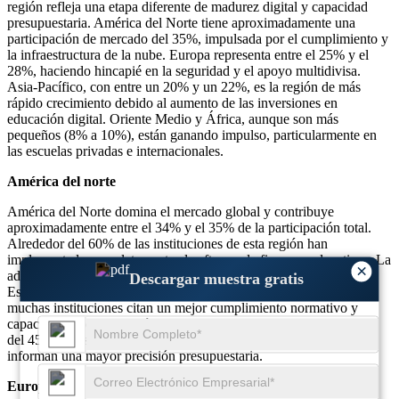
región refleja una etapa diferente de madurez digital y capacidad
presupuestaria. América del Norte tiene aproximadamente una
participación de mercado del 35%, impulsada por el cumplimiento y
la infraestructura de la nube. Europa representa entre el 25% y el
28%, haciendo hincapié en la seguridad y el apoyo multidivisa.
Asia-Pacífico, con entre un 20% y un 22%, es la región de más
rápido crecimiento debido al aumento de las inversiones en
educación digital. Oriente Medio y África, aunque son más
pequeños (8% a 10%), están ganando impulso, particularmente en
las escuelas privadas e internacionales.
América del norte
América del Norte domina el mercado global y contribuye
aproximadamente entre el 34% y el 35% de la participación total.
Alrededor del 60% de las instituciones de esta región han
implementado completamente el software de finanzas educativas. La
×
adopción basada en la nube es particularmente alta: casi el 75%.
Descargar muestra gratis
Estados Unidos representa la mayor parte de esta demanda, y
muchas instituciones citan un mejor cumplimiento normativo y
capacidades de generación de informes en tiempo real. Alrededor
del 45% de las escuelas K-12 y el 55% de las universidades
informan una mayor precisión presupuestaria.
Europa