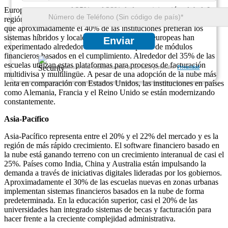
Europa posee entre el 25% y el 28% de la participación global. La
región pone gran énfasis en la privacidad de los datos, lo que hace
que aproximadamente el 40% de las instituciones prefieran los
sistemas híbridos y locales. Las universidades europeas han
Enviar
experimentado alrededor del 30% de adopción de módulos
financieros basados ​​en el cumplimiento. Alrededor del 35% de las
escuelas utilizan estas plataformas para procesos de facturación
Garantizamos la total confidencialidad de sus datos personales.
Privacidad
multidivisa y multilingüe. A pesar de una adopción de la nube más
lenta en comparación con Estados Unidos, las instituciones en países
como Alemania, Francia y el Reino Unido se están modernizando
constantemente.
Asia-Pacífico
Asia-Pacífico representa entre el 20% y el 22% del mercado y es la
región de más rápido crecimiento. El software financiero basado en
la nube está ganando terreno con un crecimiento interanual de casi el
25%. Países como India, China y Australia están impulsando la
demanda a través de iniciativas digitales lideradas por los gobiernos.
Aproximadamente el 30% de las escuelas nuevas en zonas urbanas
implementan sistemas financieros basados ​​en la nube de forma
predeterminada. En la educación superior, casi el 20% de las
universidades han integrado sistemas de becas y facturación para
hacer frente a la creciente complejidad administrativa.