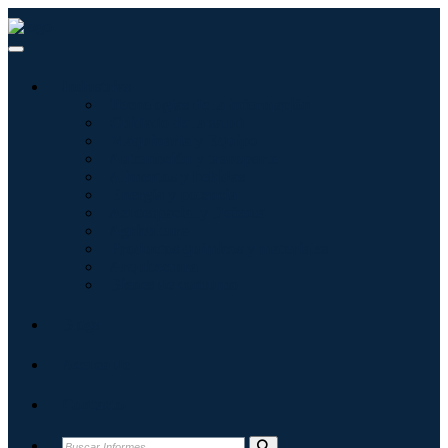
Industrias
Tecnologías de la información
Cuidado de la salud
Maquinaria y Equipo
Automoción y transporte
Alimentos y bebidas
Energía y potencia
Aeroespacial y Defensa
Agricultura
Productos químicos y materiales
Arquitectura
Bienes de consumo
Blogs
Acerca de
Contacto