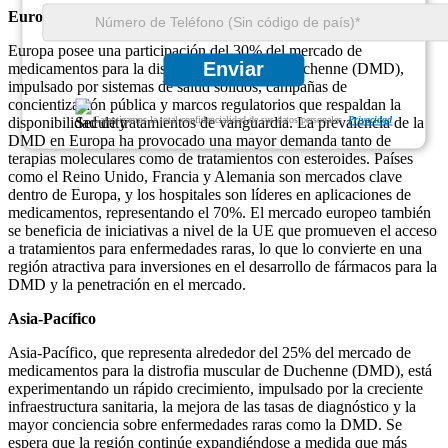
Europa
Europa posee una participación del 30% del mercado de
Enviar
medicamentos para la distrofia muscular de Duchenne (DMD),
impulsado por sistemas de salud sólidos, campañas de
concientización pública y marcos regulatorios que respaldan la
disponibilidad de tratamientos de vanguardia. La prevalencia de la
Garantizamos la total confidencialidad de sus datos personales.
Privacidad
DMD en Europa ha provocado una mayor demanda tanto de
terapias moleculares como de tratamientos con esteroides. Países
como el Reino Unido, Francia y Alemania son mercados clave
dentro de Europa, y los hospitales son líderes en aplicaciones de
medicamentos, representando el 70%. El mercado europeo también
se beneficia de iniciativas a nivel de la UE que promueven el acceso
a tratamientos para enfermedades raras, lo que lo convierte en una
región atractiva para inversiones en el desarrollo de fármacos para la
DMD y la penetración en el mercado.
Asia-Pacífico
Asia-Pacífico, que representa alrededor del 25% del mercado de
medicamentos para la distrofia muscular de Duchenne (DMD), está
experimentando un rápido crecimiento, impulsado por la creciente
infraestructura sanitaria, la mejora de las tasas de diagnóstico y la
mayor conciencia sobre enfermedades raras como la DMD. Se
espera que la región continúe expandiéndose a medida que más