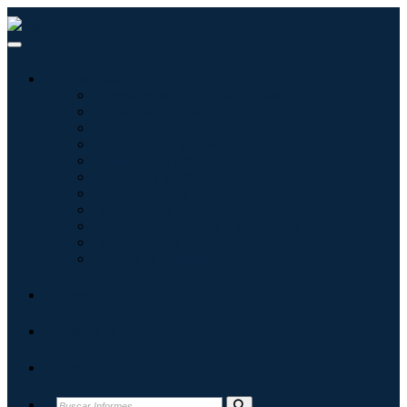
Industrias
Tecnologías de la información
Cuidado de la salud
Maquinaria y Equipo
Automoción y transporte
Alimentos y bebidas
Energía y potencia
Aeroespacial y Defensa
Agricultura
Productos químicos y materiales
Arquitectura
Bienes de consumo
Blogs
Acerca de
Contacto