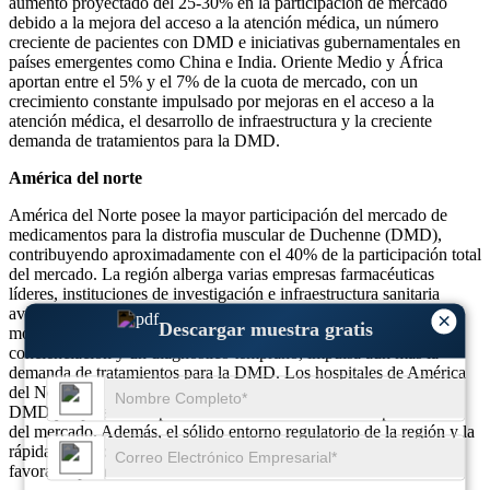
aumento proyectado del 25-30% en la participación de mercado
debido a la mejora del acceso a la atención médica, un número
creciente de pacientes con DMD e iniciativas gubernamentales en
países emergentes como China e India. Oriente Medio y África
aportan entre el 5% y el 7% de la cuota de mercado, con un
crecimiento constante impulsado por mejoras en el acceso a la
atención médica, el desarrollo de infraestructura y la creciente
demanda de tratamientos para la DMD.
América del norte
América del Norte posee la mayor participación del mercado de
medicamentos para la distrofia muscular de Duchenne (DMD),
contribuyendo aproximadamente con el 40% de la participación total
del mercado. La región alberga varias empresas farmacéuticas
líderes, instituciones de investigación e infraestructura sanitaria
avanzada, que respaldan el desarrollo continuo de terapias de base
×
Descargar muestra gratis
molecular. La alta prevalencia de la DMD, junto con una mayor
concienciación y un diagnóstico temprano, impulsa aún más la
demanda de tratamientos para la DMD. Los hospitales de América
del Norte son los mayores consumidores de medicamentos para la
DMD y representan aproximadamente el 70% de las aplicaciones
del mercado. Además, el sólido entorno regulatorio de la región y la
rápida aprobación de nuevas terapias fomentan un mercado
favorable para tratamientos avanzados de DMD.