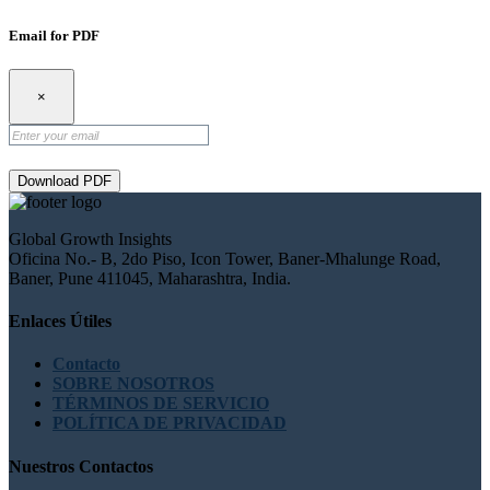
Email for PDF
×
Download PDF
Global Growth Insights
Oficina No.- B, 2do Piso, Icon Tower, Baner-Mhalunge Road,
Baner, Pune 411045, Maharashtra, India.
Enlaces Útiles
Contacto
SOBRE NOSOTROS
TÉRMINOS DE SERVICIO
POLÍTICA DE PRIVACIDAD
Nuestros Contactos