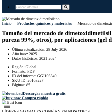
Inicio
|
Productos químicos y materiales
|
Mercado de dimetoxidi
Tamaño del mercado de dimetoxidimetilsilan
pureza 99%, otros), por aplicaciones (gel de
Última actualización:
28-July-2026
Año base:
2025
Datos históricos:
2021-2024
Región:
Global
Formato:
PDF
ID del informe:
GGI103340
SKU ID:
26163227
Páginas:
85
Descargar muestra gratis
Compra rápida
1000+
LÍDERES GLOBALES CONFÍAN EN NOSOTROS