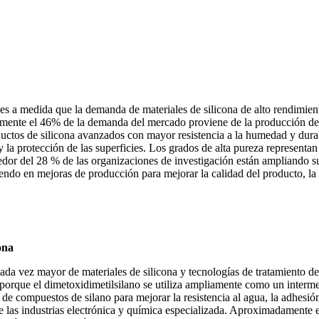
s a medida que la demanda de materiales de silicona de alto rendimient
amente el 46% de la demanda del mercado proviene de la producción de s
ductos de silicona avanzados con mayor resistencia a la humedad y dura
 la protección de las superficies. Los grados de alta pureza represen
dor del 28 % de las organizaciones de investigación están ampliando su 
endo en mejoras de producción para mejorar la calidad del producto, la 
ona
ada vez mayor de materiales de silicona y tecnologías de tratamiento de s
orque el dimetoxidimetilsilano se utiliza ampliamente como un interme
 de compuestos de silano para mejorar la resistencia al agua, la adhesió
 las industrias electrónica y química especializada. Aproximadamente el