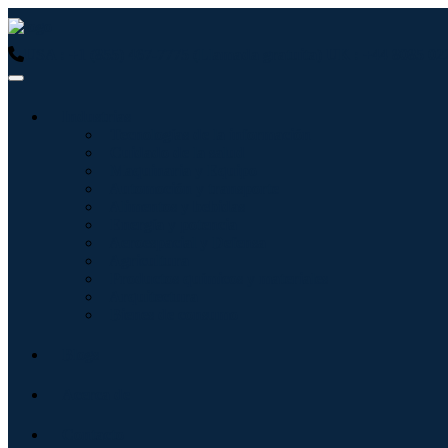
USA : +1 (855) 467-7775 (Llamada gratuita)
UK : +44 8085 02
Industrias
Tecnologías de la información
Cuidado de la salud
Maquinaria y Equipo
Automoción y transporte
Alimentos y bebidas
Energía y potencia
Aeroespacial y Defensa
Agricultura
Productos químicos y materiales
Arquitectura
Bienes de consumo
Blogs
Acerca de
Contacto