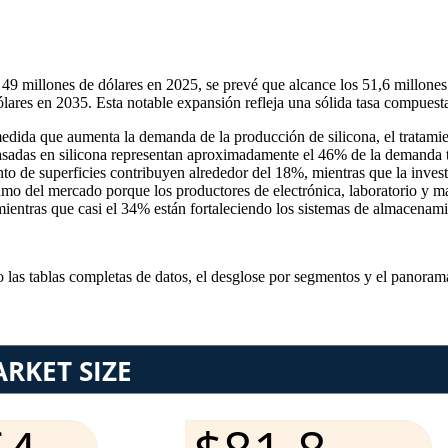
 49 millones de dólares en 2025, se prevé que alcance los 51,6 millone
ares en 2035. Esta notable expansión refleja una sólida tasa compuest
dida que aumenta la demanda de la producción de silicona, el tratamien
 basadas en silicona representan aproximadamente el 46% de la demanda 
nto de superficies contribuyen alrededor del 18%, mientras que la inves
o del mercado porque los productores de electrónica, laboratorio y ma
mientras que casi el 34% están fortaleciendo los sistemas de almacenam
o las
tablas completas de datos, el desglose por segmentos y el panoram