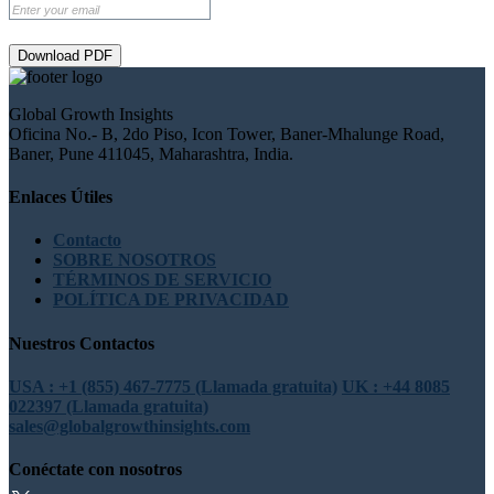
Download PDF
Global Growth Insights
Oficina No.- B, 2do Piso, Icon Tower, Baner-Mhalunge Road,
Baner, Pune 411045, Maharashtra, India.
Enlaces Útiles
Contacto
SOBRE NOSOTROS
TÉRMINOS DE SERVICIO
POLÍTICA DE PRIVACIDAD
Nuestros Contactos
USA : +1 (855) 467-7775 (Llamada gratuita)
UK : +44 8085
022397 (Llamada gratuita)
sales@globalgrowthinsights.com
Conéctate con nosotros