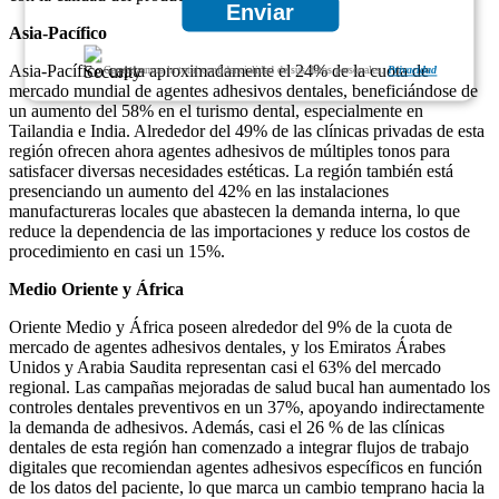
Enviar
Asia-Pacífico
Asia-Pacífico capta aproximadamente el 24% de la cuota de
Garantizamos la total confidencialidad de sus datos personales.
Privacidad
mercado mundial de agentes adhesivos dentales, beneficiándose de
un aumento del 58% en el turismo dental, especialmente en
Tailandia e India. Alrededor del 49% de las clínicas privadas de esta
región ofrecen ahora agentes adhesivos de múltiples tonos para
satisfacer diversas necesidades estéticas. La región también está
presenciando un aumento del 42% en las instalaciones
manufactureras locales que abastecen la demanda interna, lo que
reduce la dependencia de las importaciones y reduce los costos de
procedimiento en casi un 15%.
Medio Oriente y África
Oriente Medio y África poseen alrededor del 9% de la cuota de
mercado de agentes adhesivos dentales, y los Emiratos Árabes
Unidos y Arabia Saudita representan casi el 63% del mercado
regional. Las campañas mejoradas de salud bucal han aumentado los
controles dentales preventivos en un 37%, apoyando indirectamente
la demanda de adhesivos. Además, casi el 26 % de las clínicas
dentales de esta región han comenzado a integrar flujos de trabajo
digitales que recomiendan agentes adhesivos específicos en función
de los datos del paciente, lo que marca un cambio temprano hacia la