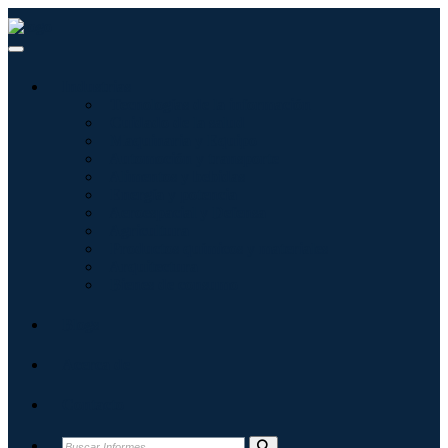
Industrias
Tecnologías de la información
Cuidado de la salud
Maquinaria y Equipo
Automoción y transporte
Alimentos y bebidas
Energía y potencia
Aeroespacial y Defensa
Agricultura
Productos químicos y materiales
Arquitectura
Bienes de consumo
Blogs
Acerca de
Contacto