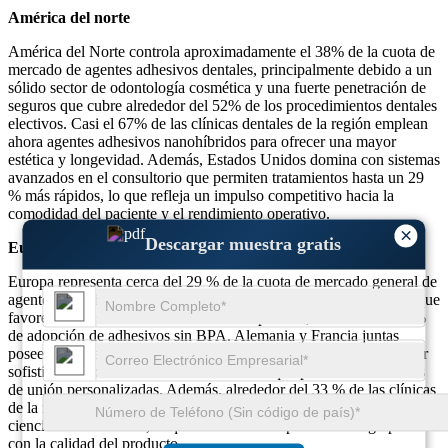
América del norte
América del Norte controla aproximadamente el 38% de la cuota de
mercado de agentes adhesivos dentales, principalmente debido a un
sólido sector de odontología cosmética y una fuerte penetración de
seguros que cubre alrededor del 52% de los procedimientos dentales
electivos. Casi el 67% de las clínicas dentales de la región emplean
ahora agentes adhesivos nanohíbridos para ofrecer una mayor
estética y longevidad. Además, Estados Unidos domina con sistemas
avanzados en el consultorio que permiten tratamientos hasta un 29
% más rápidos, lo que refleja un impulso competitivo hacia la
comodidad del paciente y el rendimiento operativo.
×
Descargar muestra gratis
Europa
Europa representa cerca del 29 % de la cuota de mercado general de
agentes adhesivos dentales, respaldada por estrictas regulaciones que
favorecen los sistemas de unión biocompatibles, con más del 61 %
de adopción de adhesivos sin BPA. Alemania y Francia juntas
poseen más del 45% de la participación de Europa, impulsadas por
sofisticadas colaboraciones de laboratorio que permiten soluciones
de unión personalizadas. Además, alrededor del 33 % de las clínicas
de la región ahora invierten en educación continua centrada en la
ciencia de la adhesión, lo que indica un compromiso a largo plazo
con la calidad del producto.