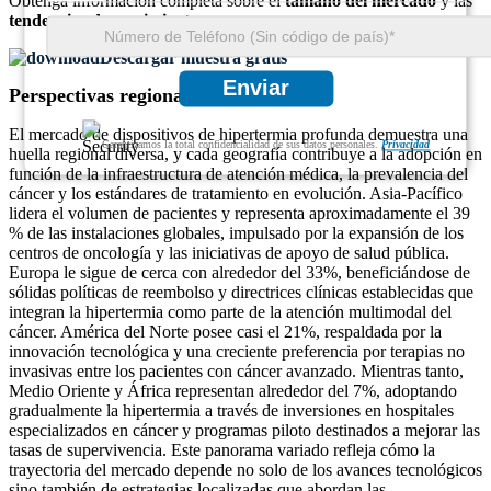
Obtenga información completa sobre el
tamaño del mercado
y las
tendencias de crecimiento
Descargar muestra gratis
Enviar
Perspectivas regionales
El mercado de dispositivos de hipertermia profunda demuestra una
Garantizamos la total confidencialidad de sus datos personales.
Privacidad
huella regional diversa, y cada geografía contribuye a la adopción en
función de la infraestructura de atención médica, la prevalencia del
cáncer y los estándares de tratamiento en evolución. Asia-Pacífico
lidera el volumen de pacientes y representa aproximadamente el 39
% de las instalaciones globales, impulsado por la expansión de los
centros de oncología y las iniciativas de apoyo de salud pública.
Europa le sigue de cerca con alrededor del 33%, beneficiándose de
sólidas políticas de reembolso y directrices clínicas establecidas que
integran la hipertermia como parte de la atención multimodal del
cáncer. América del Norte posee casi el 21%, respaldada por la
innovación tecnológica y una creciente preferencia por terapias no
invasivas entre los pacientes con cáncer avanzado. Mientras tanto,
Medio Oriente y África representan alrededor del 7%, adoptando
gradualmente la hipertermia a través de inversiones en hospitales
especializados en cáncer y programas piloto destinados a mejorar las
tasas de supervivencia. Este panorama variado refleja cómo la
trayectoria del mercado depende no solo de los avances tecnológicos
sino también de estrategias localizadas que abordan las