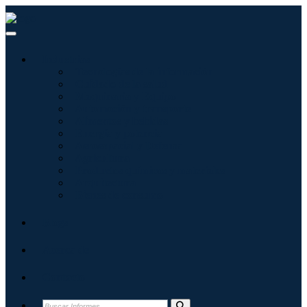
Industrias
Tecnologías de la información
Cuidado de la salud
Maquinaria y Equipo
Automoción y transporte
Alimentos y bebidas
Energía y potencia
Aeroespacial y Defensa
Agricultura
Productos químicos y materiales
Arquitectura
Bienes de consumo
Blogs
Acerca de
Contacto