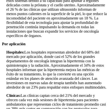
estos sistemas debido a su capacidad para apuntar a regiones
delicadas como la próstata y el cuello uterino. Aproximadamente
el 26 % de las clínicas que utilizan ultrasonido informan de
menos puntos calientes en la superficie de la piel, lo que reduce la
incomodidad del paciente en aproximadamente un 18 %. La
flexibilidad de esta tecnología para ajustar la profundidad de
penetración continúa impulsando la demanda en todas las
instalaciones que buscan expandir los servicios de oncología
específicos de órganos.
Por aplicación
Hospitales:
Los hospitales representan alrededor del 68% del
mercado por aplicación, donde casi el 52% de los grandes
departamentos de oncología integran la hipertermia con la
quimioterapia y la radiación. Aproximadamente el 34% de estos
hospitales informan que la hipertermia mejora las métricas de
éxito de su tratamiento, lo que la convierte en una opción
estándar en los planes de atención avanzada del cáncer. Las
inversiones en nuevas salas de terapia también han aumentado
alrededor de un 23% para respaldar estos enfoques multimodales.
Clínicas:
Las clínicas captan cerca del 21% del mercado y
ofrecen cada vez más sesiones de hipertermia para pacientes
ambulatorios que representan ciclos de tratamiento promedio casi
un 29% más cortos en comparación con los protocolos para