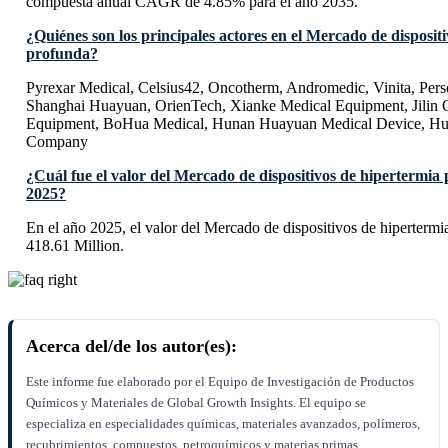
compuesta anual CAGR de 4.85% para el año 2035.
¿Quiénes son los principales actores en el Mercado de disposit
profunda?
Pyrexar Medical, Celsius42, Oncotherm, Andromedic, Vinita, Pers
Shanghai Huayuan, OrienTech, Xianke Medical Equipment, Jilin 
Equipment, BoHua Medical, Hunan Huayuan Medical Device, H
Company
¿Cuál fue el valor del Mercado de dispositivos de hipertermia
2025?
En el año 2025, el valor del Mercado de dispositivos de hiperter
418.61 Million.
Acerca del/de los autor(es):
Este informe fue elaborado por el Equipo de Investigación de Productos
Químicos y Materiales de Global Growth Insights. El equipo se
especializa en especialidades químicas, materiales avanzados, polímeros,
recubrimientos, compuestos, petroquímicos y materias primas