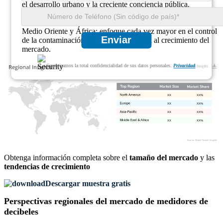
el desarrollo urbano y la creciente conciencia pública.
América Latina: Mercado emergente con creciente adopción
de soluciones de monitoreo de ruido.
Medio Oriente y África: enfoque cada vez mayor en el control
Enviar
de la contaminación acústica, lo que lleva al crecimiento del
mercado.
Garantizamos la total confidencialidad de sus datos personales.
Privacidad
XX
XX%
XX
XX%
XX
XX%
XX
XX%
Obtenga información completa sobre el
tamaño del mercado
y las
tendencias de crecimiento
Descargar muestra gratis
Perspectivas regionales del mercado de medidores de
decibeles