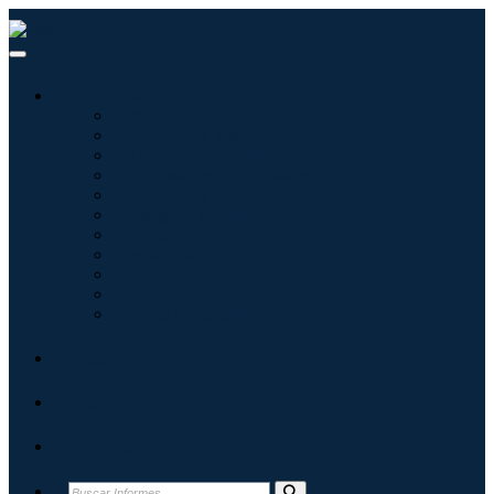
Industrias
Tecnologías de la información
Cuidado de la salud
Maquinaria y Equipo
Automoción y transporte
Alimentos y bebidas
Energía y potencia
Aeroespacial y Defensa
Agricultura
Productos químicos y materiales
Arquitectura
Bienes de consumo
Blogs
Acerca de
Contacto