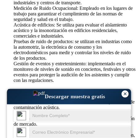
industriales y centros de transporte.
Medición de Ruido Ocupacional: Empleado en los lugares de
trabajo para garantizar el cumplimiento de las normas de
seguridad y salud en el trabajo.
Acústica de edificios: Se utiliza para evaluar el aislamiento
acústico y la insonorización en edificios residenciales,
comerciales e industriales.
Pruebas de ruido de productos: se utilizan en industrias como
la automotriz, la electrónica de consumo y los
electrodomésticos para medir y controlar los niveles de ruido
de los productos.
Gestión de eventos y entretenimiento: implementado en el
monitoreo de niveles de sonido en conciertos, festivales y otros
eventos para proteger la audición de los asistentes y cumplir
con las regulaciones.
Por Región:
×
Descargar muestra gratis
América del Norte: un mercado líder debido a las estrictas
normas sobre ruido y la alta conciencia sobre los problemas de
contaminación acústica.
Europa: Impulsada por marcos regulatorios y una creciente
urbanización, lo que contribuye a una importante participación
de mercado.
Asia-Pacífico: Se espera que experimente la tasa de
crecimiento más alta, impulsada por la rápida industrialización,