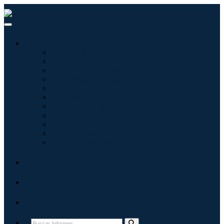
Industrias
Tecnologías de la información
Cuidado de la salud
Maquinaria y Equipo
Automoción y transporte
Alimentos y bebidas
Energía y potencia
Aeroespacial y Defensa
Agricultura
Productos químicos y materiales
Arquitectura
Bienes de consumo
Blogs
Acerca de
Contacto