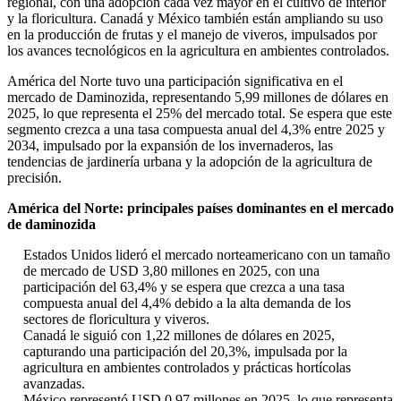
regional, con una adopción cada vez mayor en el cultivo de interior
y la floricultura. Canadá y México también están ampliando su uso
en la producción de frutas y el manejo de viveros, impulsados ​​por
los avances tecnológicos en la agricultura en ambientes controlados.
América del Norte tuvo una participación significativa en el
mercado de Daminozida, representando 5,99 millones de dólares en
2025, lo que representa el 25% del mercado total. Se espera que este
segmento crezca a una tasa compuesta anual del 4,3% entre 2025 y
2034, impulsado por la expansión de los invernaderos, las
tendencias de jardinería urbana y la adopción de la agricultura de
precisión.
América del Norte: principales países dominantes en el mercado
de daminozida
Estados Unidos lideró el mercado norteamericano con un tamaño
de mercado de USD 3,80 millones en 2025, con una
participación del 63,4% y se espera que crezca a una tasa
compuesta anual del 4,4% debido a la alta demanda de los
sectores de floricultura y viveros.
Canadá le siguió con 1,22 millones de dólares en 2025,
capturando una participación del 20,3%, impulsada por la
agricultura en ambientes controlados y prácticas hortícolas
avanzadas.
México representó USD 0,97 millones en 2025, lo que representa