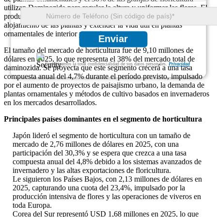
utilizan Daminozida para regular la altura y uniformar las flores. El
producto ayuda a mejorar la intensidad del color, reducir el
alojamiento de las plantas y extender la vida útil en plantas
ornamentales de interior y exterior.
Enviar
El tamaño del mercado de horticultura fue de 9,10 millones de
dólares en 2025, lo que representa el 38% del mercado total de
Garantizamos la total confidencialidad de sus datos personales.
Privacidad
daminozida. Se proyecta que este segmento crecerá a una tasa
compuesta anual del 4,7% durante el período previsto, impulsado
por el aumento de proyectos de paisajismo urbano, la demanda de
plantas ornamentales y métodos de cultivo basados ​​en invernaderos
en los mercados desarrollados.
Principales países dominantes en el segmento de horticultura
Japón lideró el segmento de horticultura con un tamaño de
mercado de 2,76 millones de dólares en 2025, con una
participación del 30,3% y se espera que crezca a una tasa
compuesta anual del 4,8% debido a los sistemas avanzados de
invernadero y las altas exportaciones de floricultura.
Le siguieron los Países Bajos, con 2,13 millones de dólares en
2025, capturando una cuota del 23,4%, impulsado por la
producción intensiva de flores y las operaciones de viveros en
toda Europa.
Corea del Sur representó USD 1,68 millones en 2025, lo que