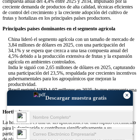
compuesta anual del 4,4% entre 2025 y 2034, impulsado por la
creciente demanda de productos de alta calidad, técnicas eficientes
de control del crecimiento y la creciente adopción del cultivo de
frutas y hortalizas en los principales países productores.
Principales países dominantes en el segmento agrícola
China lideró el segmento agrícola con un tamaño de mercado de
3,84 millones de dólares en 2025, con una participación del
34,1% y se espera que crezca a una tasa compuesta anual del
4,5% debido a la producción extensiva de frutas y la expansión
agrícola en ambientes controlados.
India le siguió con 2,65 millones de dólares en 2025, capturando
una participación del 23,5%, respaldada por crecientes incentivos
gubernamentales para los agroquímicos que mejoran la
productividad.
Brasil registró USD 1,97 millones en 2025, lo que representa una
×
participación del 17,5%, impulsado por el creciente uso en
Descargar muestra gratis
granjas hortícolas comerciales y cultivos de plantación.
Horticultura
La horticultura es una de las aplicaciones de más rápido crecimiento
para la daminozida y contribuye significativamente a su
participación en el mercado global. Casi el 38% de los productores
de plantas ornamentales y el 30% de las granjas de floricultura