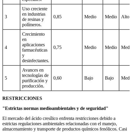
Uso creciente
en industrias
3
0,85
Medio
Medio
Alto
de resinas y
polímeros.
Crecimiento
en
aplicaciones
4
0,75
Medio
Medio
Medi
farmacéuticas
y
desinfectantes.
Avances en
tecnologías de
5
0,60
Bajo
Bajo
Medi
purificación y
producción.
RESTRICCIONES
"Estrictas normas medioambientales y de seguridad"
El mercado del ácido cresílico enfrenta restricciones debido a
estrictas regulaciones ambientales relacionadas con el manejo,
almacenamiento y transporte de productos químicos fenólicos. Casi