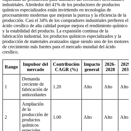
industriales. Alrededor del 41% de los productores de productos
químicos especializados están invirtiendo en tecnologías de
procesamiento modernas que mejoran la pureza y la eficiencia de la
producción. Casi el 34% de los compradores industriales prefieren el
ácido cresílico de alta calidad porque mejora el rendimiento químico
y la estabilidad del producto. La expansión continua de la
fabricación industrial, los productos químicos especializados y la
producción de materiales avanzados sigue siendo uno de los motores
de crecimiento más fuertes para el mercado mundial del ácido
cresílico.
Impulsor del
Contribución
Impacto
2026-
2029
Rango
mercado
CAGR (%)
general
2028
2031
Demanda
creciente de
1
1.20
Alto
Alto
Alto
fabricación de
antioxidantes
Ampliación
de la
producción de
2
1.00
Alto
Alto
Alto
productos
químicos
especiales.