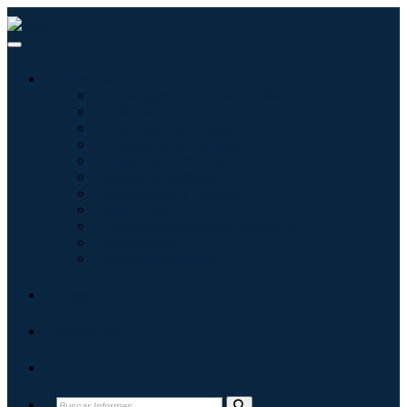
Industrias
Tecnologías de la información
Cuidado de la salud
Maquinaria y Equipo
Automoción y transporte
Alimentos y bebidas
Energía y potencia
Aeroespacial y Defensa
Agricultura
Productos químicos y materiales
Arquitectura
Bienes de consumo
Blogs
Acerca de
Contacto