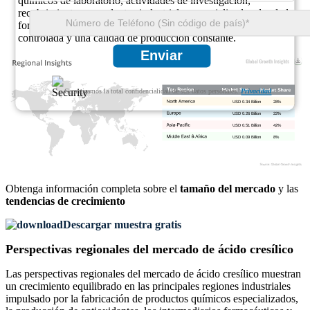
químicos de laboratorio, actividades de investigación,
recubrimientos y productos industriales especializados donde las
formulaciones especializadas requieren una composición química
controlada y una calidad de producción constante.
Enviar
Garantizamos la total confidencialidad de sus datos personales.
Privacidad
USD 0.34 Billion
28%
USD 0.26 Billion
22%
USD 0.51 Billion
42%
USD 0.09 Billion
8%
Obtenga información completa sobre el
tamaño del mercado
y las
tendencias de crecimiento
Descargar muestra gratis
Perspectivas regionales del mercado de ácido cresílico
Las perspectivas regionales del mercado de ácido cresílico muestran
un crecimiento equilibrado en las principales regiones industriales
impulsado por la fabricación de productos químicos especializados,