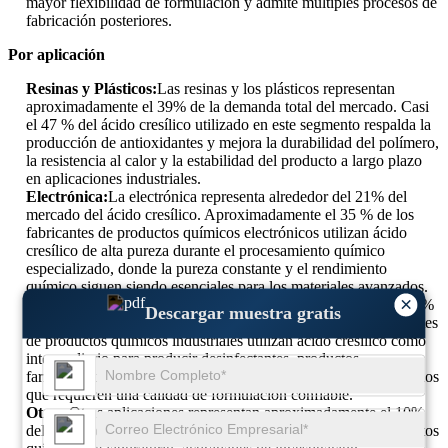
mayor flexibilidad de formulación y admite múltiples procesos de
fabricación posteriores.
Por aplicación
Resinas y Plásticos:
Las resinas y los plásticos representan
aproximadamente el 39% de la demanda total del mercado. Casi
el 47 % del ácido cresílico utilizado en este segmento respalda la
producción de antioxidantes y mejora la durabilidad del polímero,
la resistencia al calor y la estabilidad del producto a largo plazo
en aplicaciones industriales.
Electrónica:
La electrónica representa alrededor del 21% del
mercado del ácido cresílico. Aproximadamente el 35 % de los
fabricantes de productos químicos electrónicos utilizan ácido
cresílico de alta pureza durante el procesamiento químico
especializado, donde la pureza constante y el rendimiento
químico siguen siendo esenciales para los materiales avanzados.
×
Químico:
Las aplicaciones químicas contribuyen con casi el 30%
Descargar muestra gratis
de la demanda del mercado. Alrededor del 44% de los fabricantes
de productos químicos industriales utilizan ácido cresílico como
intermediario para producir desinfectantes, productos
farmacéuticos, agroquímicos y productos químicos especializados
que requieren una calidad de formulación confiable.
Otros:
Otras aplicaciones representan aproximadamente el 10%
del mercado. Casi el 32% de esta demanda proviene de productos