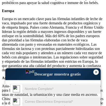
probióticos para apoyar la salud cognitiva e inmune de los bebés.
Europa
Europa es un mercado clave para las fórmulas infantiles de leche de
vaca, impulsado por una fuerte demanda de productos orgánicos y
de etiqueta limpia. Países como Alemania, Francia y el Reino Unido
lideran la región debido a mayores ingresos disponibles y un fuerte
enfoque en la sostenibilidad. Más del 60% de los padres europeos
dan prioridad a las fórmulas elaboradas con leche de vaca
alimentada con pasto y envasadas en materiales ecológicos. Las
fórmulas sin lactosa y con proteínas parcialmente hidrolizadas son
cada vez más populares y atienden a un número cada vez mayor de
bebés con alergias o intolerancias. Las regulaciones sobre seguridad
y etiquetado de las fórmulas infantiles son estrictas en Europa, lo
que garantiza una alta calidad del producto y aumenta la confianza
de los consumidores.
×
Descargar muestra gratis
Asia-Pacífico
Asia-Pacífico es la región más grande y de más rápido crecimiento
para las fórmulas infantiles de leche de vaca, impulsada por las altas
tasas de natalidad, la urbanización y una clase media en ascenso.
China, India y el Sudeste Asiático son los principales contribuyentes
a la demanda regional, y China por sí sola representa casi el 50% de