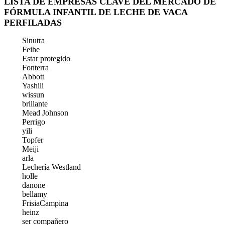
LISTA DE EMPRESAS CLAVE DEL MERCADO DE
FÓRMULA INFANTIL DE LECHE DE VACA
PERFILADAS
Sinutra
Feihe
Estar protegido
Fonterra
Abbott
Yashili
wissun
brillante
Mead Johnson
Perrigo
yili
Topfer
Meiji
arla
Lechería Westland
holle
danone
bellamy
FrisiaCampina
heinz
ser compañero