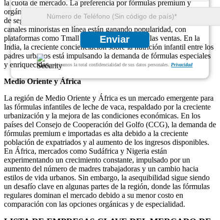
la cuota de mercado. La preferencia por fórmulas premium y
orgánicas importadas es alta en esta región debido a preocupaciones
de seguridad con los productos producidos localmente. Además, los
canales minoristas en línea están ganando popularidad, con
plataformas como Tmall y JD.com dominando las ventas. En la
Enviar
India, la creciente concienciación sobre la nutrición infantil entre los
padres urbanos está impulsando la demanda de fórmulas especiales
y enriquecidas.
Garantizamos la total confidencialidad de sus datos personales.
Privacidad
Medio Oriente y África
La región de Medio Oriente y África es un mercado emergente para
las fórmulas infantiles de leche de vaca, respaldado por la creciente
urbanización y la mejora de las condiciones económicas. En los
países del Consejo de Cooperación del Golfo (CCG), la demanda de
fórmulas premium e importadas es alta debido a la creciente
población de expatriados y al aumento de los ingresos disponibles.
En África, mercados como Sudáfrica y Nigeria están
experimentando un crecimiento constante, impulsado por un
aumento del número de madres trabajadoras y un cambio hacia
estilos de vida urbanos. Sin embargo, la asequibilidad sigue siendo
un desafío clave en algunas partes de la región, donde las fórmulas
regulares dominan el mercado debido a su menor costo en
comparación con las opciones orgánicas y de especialidad.