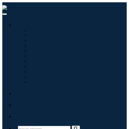
Industrias
Tecnologías de la información
Cuidado de la salud
Maquinaria y Equipo
Automoción y transporte
Alimentos y bebidas
Energía y potencia
Aeroespacial y Defensa
Agricultura
Productos químicos y materiales
Arquitectura
Bienes de consumo
Blogs
Acerca de
Contacto