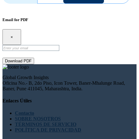
Email for PDF
×
Download PDF
Global Growth Insights
Oficina No.- B, 2do Piso, Icon Tower, Baner-Mhalunge Road,
Baner, Pune 411045, Maharashtra, India.
Enlaces Útiles
Contacto
SOBRE NOSOTROS
TÉRMINOS DE SERVICIO
POLÍTICA DE PRIVACIDAD