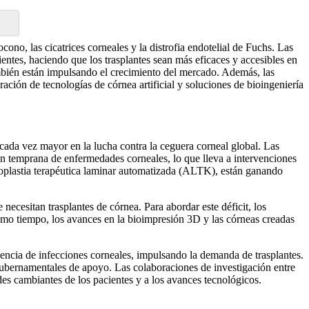
no, las cicatrices corneales y la distrofia endotelial de Fuchs. Las
ientes, haciendo que los trasplantes sean más eficaces y accesibles en
mbién están impulsando el crecimiento del mercado. Además, las
ción de tecnologías de córnea artificial y soluciones de bioingeniería
cada vez mayor en la lucha contra la ceguera corneal global. Las
n temprana de enfermedades corneales, lo que lleva a intervenciones
oplastia terapéutica laminar automatizada (ALTK), están ganando
cesitan trasplantes de córnea. Para abordar este déficit, los
smo tiempo, los avances en la bioimpresión 3D y las córneas creadas
encia de infecciones corneales, impulsando la demanda de trasplantes.
gubernamentales de apoyo. Las colaboraciones de investigación entre
es cambiantes de los pacientes y a los avances tecnológicos.