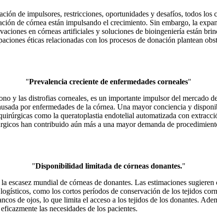
ión de impulsores, restricciones, oportunidades y desafíos, todos los 
onación de córnea están impulsando el crecimiento. Sin embargo, la exp
aciones en córneas artificiales y soluciones de bioingeniería están bri
cupaciones éticas relacionadas con los procesos de donación plantean obs
"
Prevalencia creciente de enfermedades corneales
"
ocono y las distrofias corneales, es un importante impulsor del mercado
ausada por enfermedades de la córnea. Una mayor conciencia y disponib
s quirúrgicas como la queratoplastia endotelial automatizada con extr
úrgicos han contribuido aún más a una mayor demanda de procedimientos 
"
Disponibilidad limitada de córneas donantes.
"
 la escasez mundial de córneas de donantes. Las estimaciones sugieren 
 logísticos, como los cortos períodos de conservación de los tejidos co
bancos de ojos, lo que limita el acceso a los tejidos de los donantes. Adem
 eficazmente las necesidades de los pacientes.