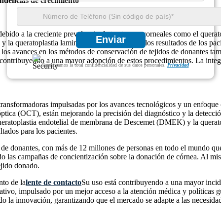
endencias de crecimiento
ido a la creciente prevalencia de trastornos corneales como el queratoco
Enviar
 y la queratoplastia laminar han revolucionado los resultados de los pac
 los avances en los métodos de conservación de tejidos de donantes ta
contribuyendo a una mayor adopción de estos procedimientos. La integra
Garantizamos la total confidencialidad de sus datos personales.
Privacidad
 transformadoras impulsadas por los avances tecnológicos y un enfoque 
tica (OCT), están mejorando la precisión del diagnóstico y la detecció
queratoplastia endotelial de membrana de Descemet (DMEK) y la querat
tados para los pacientes.
de donantes, con más de 12 millones de personas en todo el mundo que ne
do las campañas de concientización sobre la donación de córnea. Al mi
ejido donado.
to de la
lente de contacto
Su uso está contribuyendo a una mayor incid
cativo, impulsado por un mejor acceso a la atención médica y políticas 
o la innovación, garantizando que el mercado se adapte a las necesidad