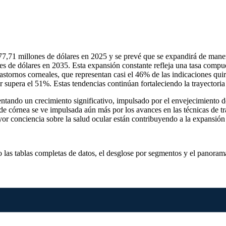
77,71 millones de dólares en 2025 y se prevé que se expandirá de mane
es de dólares en 2035. Esta expansión constante refleja una tasa compu
astornos corneales, que representan casi el 46% de las indicaciones qui
ar supera el 51%. Estas tendencias continúan fortaleciendo la trayector
entando un crecimiento significativo, impulsado por el envejecimiento 
 de córnea se ve impulsada aún más por los avances en las técnicas d
yor conciencia sobre la salud ocular están contribuyendo a la expansió
o las
tablas completas de datos, el desglose por segmentos y el panoram