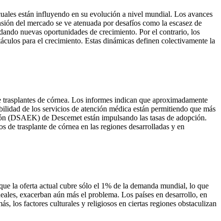
cuales están influyendo en su evolución a nivel mundial. Los avances
ansión del mercado se ve atenuada por desafíos como la escasez de
ndando nuevas oportunidades de crecimiento. Por el contrario, los
táculos para el crecimiento. Estas dinámicas definen colectivamente la
 de trasplantes de córnea. Los informes indican que aproximadamente
ilidad de los servicios de atención médica están permitiendo que más
acción (DSAEK) de Descemet están impulsando las tasas de adopción.
de trasplante de córnea en las regiones desarrolladas y en
que la oferta actual cubre sólo el 1% de la demanda mundial, lo que
rneales, exacerban aún más el problema. Los países en desarrollo, en
ás, los factores culturales y religiosos en ciertas regiones obstaculizan