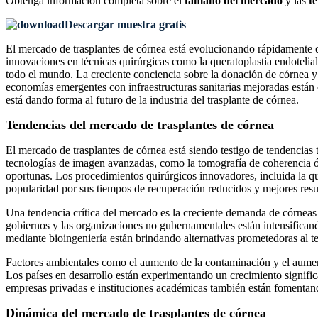
Obtenga información completa sobre el
tamaño del mercado
y las
t
Descargar muestra gratis
El mercado de trasplantes de córnea está evolucionando rápidamente deb
innovaciones en técnicas quirúrgicas como la queratoplastia endotelial
todo el mundo. La creciente conciencia sobre la donación de córnea y
economías emergentes con infraestructuras sanitarias mejoradas están 
está dando forma al futuro de la industria del trasplante de córnea.
Tendencias del mercado de trasplantes de córnea
El mercado de trasplantes de córnea está siendo testigo de tendencias
tecnologías de imagen avanzadas, como la tomografía de coherencia óp
oportunas. Los procedimientos quirúrgicos innovadores, incluida la 
popularidad por sus tiempos de recuperación reducidos y mejores resul
Una tendencia crítica del mercado es la creciente demanda de córneas 
gobiernos y las organizaciones no gubernamentales están intensifican
mediante bioingeniería están brindando alternativas prometedoras al t
Factores ambientales como el aumento de la contaminación y el aumen
Los países en desarrollo están experimentando un crecimiento signifi
empresas privadas e instituciones académicas también están fomentand
Dinámica del mercado de trasplantes de córnea