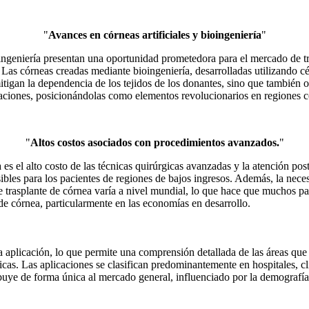
"
Avances en córneas artificiales y bioingeniería
"
oingeniería presentan una oportunidad prometedora para el mercado de t
Las córneas creadas mediante bioingeniería, desarrolladas utilizando 
itigan la dependencia de los tejidos de los donantes, sino que también
vaciones, posicionándolas como elementos revolucionarios en regiones c
"
Altos costos asociados con procedimientos avanzados.
"
ea es el alto costo de las técnicas quirúrgicas avanzadas y la atención
les para los pacientes de regiones de bajos ingresos. Además, la nece
e trasplante de córnea varía a nivel mundial, lo que hace que muchos pa
de córnea, particularmente en las economías en desarrollo.
a aplicación, lo que permite una comprensión detallada de las áreas que
as. Las aplicaciones se clasifican predominantemente en hospitales, clín
buye de forma única al mercado general, influenciado por la demografía d