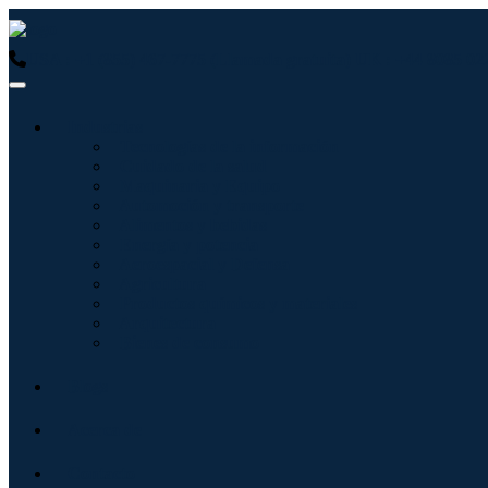
USA : +1 (855) 467-7775 (Llamada gratuita)
UK : +44 8085 02
Industrias
Tecnologías de la información
Cuidado de la salud
Maquinaria y Equipo
Automoción y transporte
Alimentos y bebidas
Energía y potencia
Aeroespacial y Defensa
Agricultura
Productos químicos y materiales
Arquitectura
Bienes de consumo
Blogs
Acerca de
Contacto