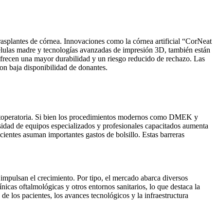
rasplantes de córnea. Innovaciones como la córnea artificial “CorNeat
células madre y tecnologías avanzadas de impresión 3D, también están
 ofrecen una mayor durabilidad y un riesgo reducido de rechazo. Las
on baja disponibilidad de donantes.
 postoperatoria. Si bien los procedimientos modernos como DMEK y
sidad de equipos especializados y profesionales capacitados aumenta
cientes asuman importantes gastos de bolsillo. Estas barreras
 impulsan el crecimiento. Por tipo, el mercado abarca diversos
icas oftalmológicas y otros entornos sanitarios, lo que destaca la
e los pacientes, los avances tecnológicos y la infraestructura