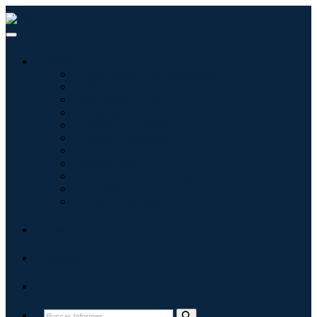
Industrias
Tecnologías de la información
Cuidado de la salud
Maquinaria y Equipo
Automoción y transporte
Alimentos y bebidas
Energía y potencia
Aeroespacial y Defensa
Agricultura
Productos químicos y materiales
Arquitectura
Bienes de consumo
Blogs
Acerca de
Contacto