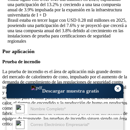
una participación del 13.2% y creciendo a una tasa compuesta
anual de 3.9% impulsada por la expansión en la infraestructura
universitaria de I + D
Brasil estaba en tercer lugar con USD 0.28 mil millones en 2025,
poseiendo una participación del 7.6% y se proyectó que crecerá a
una tasa compuesta anual del 3.8% debido al crecimiento en las
instalaciones de prueba para certificaciones de seguridad
regionales
Por aplicación
Prueba de incendio
La prueba de incendio es el área de aplicación más grande dentro
del mercado de calorímetro de cono, impulsado por el aumento de la
demanda de cumplimiento de las regulaciones de seguridad contra
incendios en las industrias de construcción, automotriz, aeroespacial
×
Descargar muestra gratis
y electrónica. Más del 58% de las unidades de calorímetro de cono
se utilizan para evaluar parámetros, como la tasa de liberación de
calor, el tiempo de encendido y la producción de humo en productos
comerciales e industriales. Con casi el 44% de adopción de los
fabricantes de materiales de construcción y el 31% de los sectores de
equipos de transporte, las pruebas de incendio siguen siendo un área
crítica para la adherencia y certificación regulatoria.