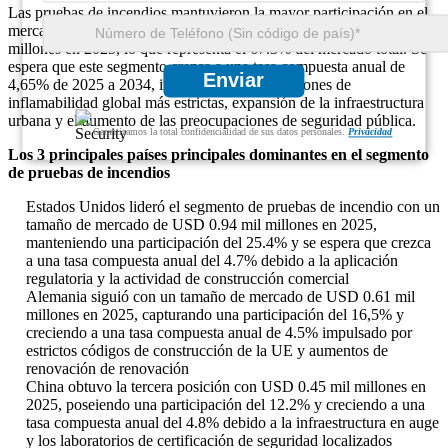
Las pruebas de incendios mantuvieron la mayor participación en el
mercado de calorímetro de cono, representando USD 2.49 mil
millones en 2025, lo que representa el 67.3% del mercado total. Se
espera que este segmento crezca a una tasa compuesta anual de
Enviar
4,65% de 2025 a 2034, impulsado por regulaciones de
inflamabilidad global más estrictas, expansión de la infraestructura
urbana y el aumento de las preocupaciones de seguridad pública.
Garantizamos la total confidencialidad de sus datos personales.
Privacidad
Los 3 principales países principales dominantes en el segmento
de pruebas de incendios
Estados Unidos lideró el segmento de pruebas de incendio con un
tamaño de mercado de USD 0.94 mil millones en 2025,
manteniendo una participación del 25.4% y se espera que crezca
a una tasa compuesta anual del 4.7% debido a la aplicación
regulatoria y la actividad de construcción comercial
Alemania siguió con un tamaño de mercado de USD 0.61 mil
millones en 2025, capturando una participación del 16,5% y
creciendo a una tasa compuesta anual de 4.5% impulsado por
estrictos códigos de construcción de la UE y aumentos de
renovación de renovación
China obtuvo la tercera posición con USD 0.45 mil millones en
2025, poseiendo una participación del 12.2% y creciendo a una
tasa compuesta anual del 4.8% debido a la infraestructura en auge
y los laboratorios de certificación de seguridad localizados