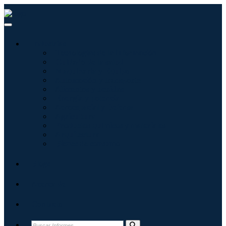
Industrias
Tecnologías de la información
Cuidado de la salud
Maquinaria y Equipo
Automoción y transporte
Alimentos y bebidas
Energía y potencia
Aeroespacial y Defensa
Agricultura
Productos químicos y materiales
Arquitectura
Bienes de consumo
Blogs
Acerca de
Contacto