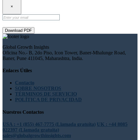
×
Download PDF
Global Growth Insights
Oficina No.- B, 2do Piso, Icon Tower, Baner-Mhalunge Road,
Baner, Pune 411045, Maharashtra, India.
Enlaces Útiles
Contacto
SOBRE NOSOTROS
TÉRMINOS DE SERVICIO
POLÍTICA DE PRIVACIDAD
Nuestros Contactos
USA : +1 (855) 467-7775 (Llamada gratuita)
UK : +44 8085
022397 (Llamada gratuita)
sales@globalgrowthinsights.com