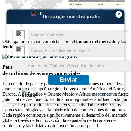
882 M
34%
740 M
29%
×
778 M
30%
Descargar muestra gratis
175 M
7%
Obtenga información completa sobre el
tamaño del mercado
y las
tendencias de crecimiento
Descargar muestra gratis
Perspectivas regionales del mercado de palas y paletas
de turbinas de aviones comerciales
Enviar
El mercado de palas y paletas de turbinas de aviones comerciales
demuestra un desempeño regional diverso, con América del Norte,
Europa, Asia-Pacífico y Oriente Medio y África mostrando un fuerte
Garantizamos la total confidencialidad de sus datos personales.
Privacidad
potencial de crecimiento. La dinámica regional está influenciada por
las tasas de producción de aeronaves, la actividad de MRO y los
avances tecnológicos en la fabricación de componentes de motores.
Cada región contribuye significativamente al desarrollo del mercado
global a través de la innovación, la expansión de la cadena de
suministro y las iniciativas de inversión aeroespacial.