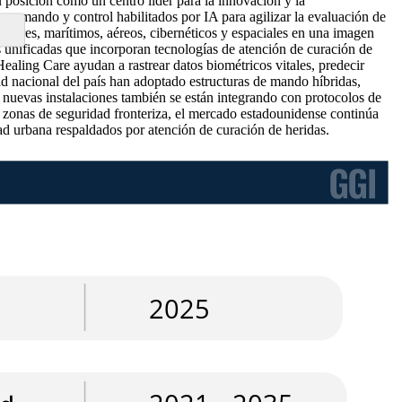
osición como un centro líder para la innovación y la
omando y control habilitados por IA para agilizar la evaluación de
restres, marítimos, aéreos, cibernéticos y espaciales en una imagen
s unificadas que incorporan tecnologías de atención de curación de
ealing Care ayudan a rastrear datos biométricos vitales, predecir
d nacional del país han adoptado estructuras de mando híbridas,
s nuevas instalaciones también se están integrando con protocolos de
n zonas de seguridad fronteriza, el mercado estadounidense continúa
ad urbana respaldados por atención de curación de heridas.