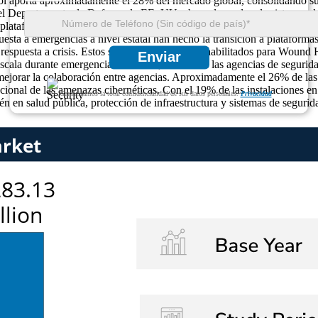
 aporta aproximadamente el 28% del mercado global, consolidando su p
el Departamento de Defensa de EE. UU. ahora dependen de sistemas de c
 plataformas permiten operaciones multidominio que integran activos ter
esta a emergencias a nivel estatal han hecho la transición a plataforma
 respuesta a crisis. Estos sistemas de comando habilitados para Wound H
Enviar
 escala durante emergencias. Además, el 31% de las agencias de segurida
a mejorar la colaboración entre agencias. Aproximadamente el 26% de la
cional de las amenazas cibernéticas. Con el 19% de las instalaciones e
Garantizamos la total confidencialidad de sus datos personales.
Privacidad
n en salud pública, protección de infraestructura y sistemas de segurid