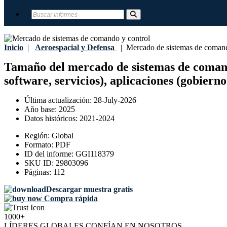
Inicio
|
Aeroespacial y Defensa
|
Mercado de sistemas de comand
Tamaño del mercado de sistemas de comando 
software, servicios), aplicaciones (gobiern
Última actualización:
28-July-2026
Año base:
2025
Datos históricos:
2021-2024
Región:
Global
Formato:
PDF
ID del informe:
GGI118379
SKU ID:
29803096
Páginas:
112
Descargar muestra gratis
Compra rápida
1000+
LÍDERES GLOBALES CONFÍAN EN NOSOTROS