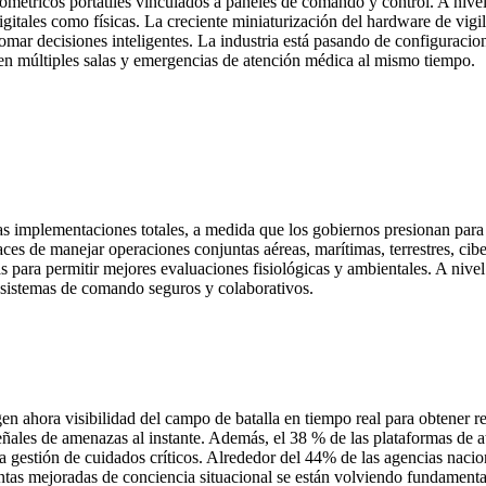
ométricos portátiles vinculados a paneles de comando y control. A nive
gitales como físicas. La creciente miniaturización del hardware de vigil
a tomar decisiones inteligentes. La industria está pasando de configura
es en múltiples salas y emergencias de atención médica al mismo tiempo.
as implementaciones totales, a medida que los gobiernos presionan para
es de manejar operaciones conjuntas aéreas, marítimas, terrestres, cibe
as para permitir mejores evaluaciones fisiológicas y ambientales. A nive
sistemas de comando seguros y colaborativos.
 ahora visibilidad del campo de batalla en tiempo real para obtener re
ñales de amenazas al instante. Además, el 38 % de las plataformas de a
la gestión de cuidados críticos. Alrededor del 44% de las agencias naci
ntas mejoradas de conciencia situacional se están volviendo fundamental