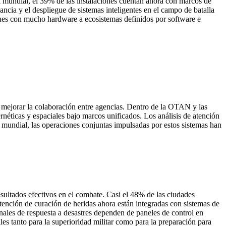
l mundial, el 39% de las instalaciones cuentan ahora con marcos de
ancia y el despliegue de sistemas inteligentes en el campo de batalla
ciones con mucho hardware a ecosistemas definidos por software e
 mejorar la colaboración entre agencias. Dentro de la OTAN y las
rnéticas y espaciales bajo marcos unificados. Los análisis de atención
l mundial, las operaciones conjuntas impulsadas por estos sistemas han
sultados efectivos en el combate. Casi el 48% de las ciudades
tención de curación de heridas ahora están integradas con sistemas de
onales de respuesta a desastres dependen de paneles de control en
es tanto para la superioridad militar como para la preparación para