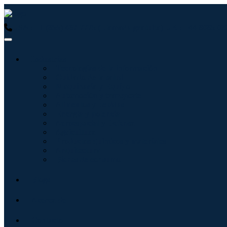
USA : +1 (855) 467-7775 (Llamada gratuita)
UK : +44 8085 02
Industrias
Tecnologías de la información
Cuidado de la salud
Maquinaria y Equipo
Automoción y transporte
Alimentos y bebidas
Energía y potencia
Aeroespacial y Defensa
Agricultura
Productos químicos y materiales
Arquitectura
Bienes de consumo
Blogs
Acerca de
Contacto