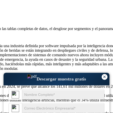
o las
tablas completas de datos, el desglose por segmentos y el panoram
una industria definida por software impulsada por la inteligencia donde
 de heridas se están integrando en despliegues civiles y de defensa, lo 
implementaciones de sistemas de comando nuevos ahora incluyen módulos
 de emergencia, la ayuda en casos de desastre y la seguridad urbana. La 
do, haciéndolas más rápidas, más inteligentes y más adaptables a las a
ión modular.
×
Descargar muestra gratis
 en 2024, se prevé que alcance los 141,61 mil millones de dólares en 
nes de defensa exigen conocimiento de la situación en tiempo real util
 utilizan inteligencia artificial, mientras que el 34% utiliza infraest