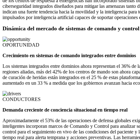
de los centros de respuesta a emergencias han incorporado sistemas bi
ciberseguridad integrados diseñados para mitigar las amenazas tanto di
indican una fuerte tendencia hacia la movilidad y la inteligencia par
impulsados ​​por inteligencia artificial capaces de soportar operacion
Dinámica del mercado de sistemas de comando y control
OPORTUNIDAD
Crecimiento en sistemas de comando integrados entre dominios
Los sistemas integrados entre dominios ahora representan el 36% de l
regiones aliadas, más del 42% de los centros de mando son ahora capac
de curación de heridas están integrados en el 25 % de estas plataform
aumentado en un 33 % a medida que los gobiernos avanzan hacia eco
CONDUCTORES
Demanda creciente de conciencia situacional en tiempo real
Aproximadamente el 53% de las operaciones de defensa globales exigen
inteligentes incorporan marcos de Comando y Control para analizar se
control para el seguimiento en vivo de las condiciones del paciente y 
tiempo real para alerta temprana y acciones preventivas. Las herramie