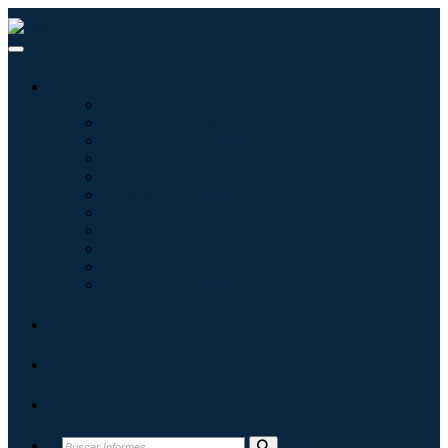
Industrias
Tecnologías de la información
Cuidado de la salud
Maquinaria y Equipo
Automoción y transporte
Alimentos y bebidas
Energía y potencia
Aeroespacial y Defensa
Agricultura
Productos químicos y materiales
Arquitectura
Bienes de consumo
Blogs
Acerca de
Contacto