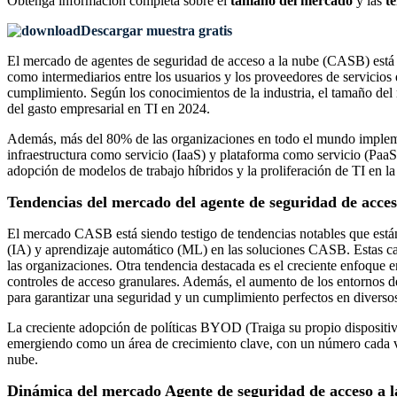
Obtenga información completa sobre el
tamaño del mercado
y las
t
Descargar muestra gratis
El mercado de agentes de seguridad de acceso a la nube (CASB) está 
como intermediarios entre los usuarios y los proveedores de servicios
cumplimiento. Según los conocimientos de la industria, el tamaño de
del gasto empresarial en TI en 2024.
Además, más del 80% de las organizaciones en todo el mundo impleme
infraestructura como servicio (IaaS) y plataforma como servicio (Pa
adopción de modelos de trabajo híbridos y la proliferación de TI en
Tendencias del mercado del agente de seguridad de acce
El mercado CASB está siendo testigo de tendencias notables que están 
(IA) y aprendizaje automático (ML) en las soluciones CASB. Estas cap
las organizaciones. Otra tendencia destacada es el creciente enfoq
controles de acceso granulares. Además, el aumento de los entornos 
para garantizar una seguridad y un cumplimiento perfectos en diverso
La creciente adopción de políticas BYOD (Traiga su propio dispositivo
emergiendo como un área de crecimiento clave, con un número cada 
nube.
Dinámica del mercado Agente de seguridad de acceso a 