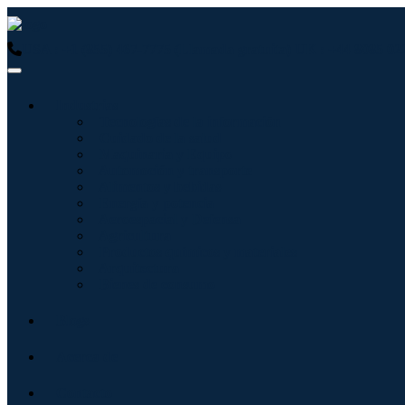
USA : +1 (855) 467-7775 (Llamada gratuita)
UK : +44 8085 02
Industrias
Tecnologías de la información
Cuidado de la salud
Maquinaria y Equipo
Automoción y transporte
Alimentos y bebidas
Energía y potencia
Aeroespacial y Defensa
Agricultura
Productos químicos y materiales
Arquitectura
Bienes de consumo
Blogs
Acerca de
Contacto