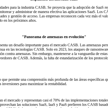
dades para la industria CASB. Se proyecta que la adopción de SaaS rep
itorear y administrar de manera efectiva las aplicaciones SaaS. Los CA
ades y gestión de acceso. Las empresas reconocen cada vez más el valor
do en los próximos años.
"Panorama de amenazas en evolución"
resenta un desafío importante para el mercado CASB. Las amenazas pers
inua en las tecnologías CASB. Solo en 2023, los ataques de ransomware
cción contra amenazas. Sin embargo, mantenerse a la vanguardia de est
oveedores de CASB. Además, la falta de estandarización de los protocolo
 que permite una comprensión más profunda de las áreas específicas qu
as inversiones para maximizar la rentabilidad.
 el mercado y representan casi el 70% de las implementaciones totales. 
provechan las soluciones SaaS, IaaS y PaaS prefieren los CASB basados ​