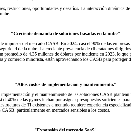
restricciones, oportunidades y desafíos. La interacción dinámica de est
 nube.
"Creciente demanda de soluciones basadas en la nube"
nte impulsor del mercado CASB. En 2024, casi el 90% de las empresas d
 seguridad de la nube. La creciente prevalencia de ciberataques dirigi
un promedio de 4,35 millones de dólares por incidente en 2023, lo que 
ria y comercio minorista, están aprovechando los CASB para proteger dat
"
Altos costos de implementación y mantenimiento.
"
la implementación y el mantenimiento de las soluciones CASB plantean u
el 40% de las pymes luchan por asignar presupuestos suficientes para
structuras de TI existentes a menudo requiere experiencia especializad
de CASB, particularmente en mercados sensibles a los costos.
"
Expansión del mercado SaaS
"