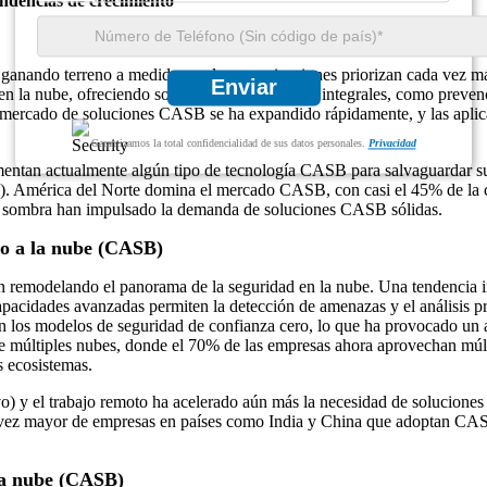
endencias de crecimiento
ganando terreno a medida que las organizaciones priorizan cada vez má
Enviar
 en la nube, ofreciendo soluciones de seguridad integrales, como preven
l mercado de soluciones CASB se ha expandido rápidamente, y las apli
Garantizamos la total confidencialidad de sus datos personales.
Privacidad
ntan actualmente algún tipo de tecnología CASB para salvaguardar sus
aS). América del Norte domina el mercado CASB, con casi el 45% de la 
 la sombra han impulsado la demanda de soluciones CASB sólidas.
so a la nube (CASB)
remodelando el panorama de la seguridad en la nube. Una tendencia impor
acidades avanzadas permiten la detección de amenazas y el análisis pre
ue en los modelos de seguridad de confianza cero, lo que ha provocad
de múltiples nubes, donde el 70% de las empresas ahora aprovechan múl
s ecosistemas.
) y el trabajo remoto ha acelerado aún más la necesidad de soluciones d
vez mayor de empresas en países como India y China que adoptan CASB 
la nube (CASB)