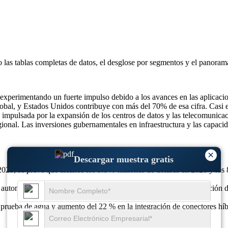
o las
tablas completas de datos, el desglose por segmentos y el panoram
experimentando un fuerte impulso debido a los avances en las aplicacion
lobal, y Estados Unidos contribuye con más del 70% de esa cifra. Casi 
impulsada por la expansión de los centros de datos y las telecomunica
onal. Las inversiones gubernamentales en infraestructura y las capaci
×
Descargar muestra gratis
2025, se prevé que alcance los 5.140 millones de dólares en 2026 y los
tomatización de fábricas y aumento del 36 % en la implementación de i
rueba de agua y aumento del 22 % en la integración de conectores híbri