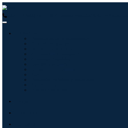
USA : +1 (855) 467-7775 (Llamada gratuita)
UK : +44 8085 02
Industrias
Tecnologías de la información
Cuidado de la salud
Maquinaria y Equipo
Automoción y transporte
Alimentos y bebidas
Energía y potencia
Aeroespacial y Defensa
Agricultura
Productos químicos y materiales
Arquitectura
Bienes de consumo
Blogs
Acerca de
Contacto