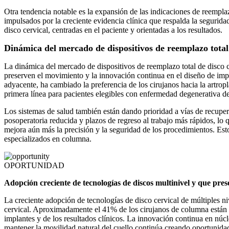
Otra tendencia notable es la expansión de las indicaciones de reempla
impulsados ​​por la creciente evidencia clínica que respalda la segurid
disco cervical, centradas en el paciente y orientadas a los resultados.
Dinámica del mercado de dispositivos de reemplazo total 
La dinámica del mercado de dispositivos de reemplazo total de disco ce
preserven el movimiento y la innovación continua en el diseño de impl
adyacente, ha cambiado la preferencia de los cirujanos hacia la artrop
primera línea para pacientes elegibles con enfermedad degenerativa de
Los sistemas de salud también están dando prioridad a vías de recuper
posoperatoria reducida y plazos de regreso al trabajo más rápidos, lo
mejora aún más la precisión y la seguridad de los procedimientos. Est
especializados en columna.
OPORTUNIDAD
Adopción creciente de tecnologías de discos multinivel y que pre
La creciente adopción de tecnologías de disco cervical de múltiples n
cervical. Aproximadamente el 41% de los cirujanos de columna están a
implantes y de los resultados clínicos. La innovación continua en núc
mantener la movilidad natural del cuello continúa creando oportunida