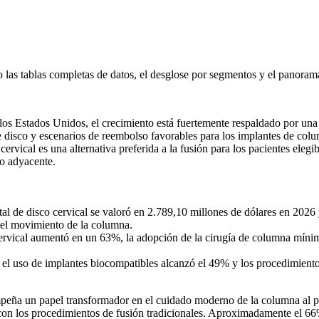
o las
tablas completas de datos, el desglose por segmentos y el panoram
 los Estados Unidos, el crecimiento está fuertemente respaldado por una
a de disco y escenarios de reembolso favorables para los implantes de co
vical es una alternativa preferida a la fusión para los pacientes elegib
to adyacente.
al de disco cervical se valoró en 2.789,10 millones de dólares en 2026
del movimiento de la columna.
cervical aumentó en un 63%, la adopción de la cirugía de columna míni
, el uso de implantes biocompatibles alcanzó el 49% y los procedimient
mpeña un papel transformador en el cuidado moderno de la columna al p
on los procedimientos de fusión tradicionales. Aproximadamente el 66%