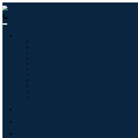
USA : +1 (855) 467-7775 (Llamada gratuita)
UK : +44 8085 02
Industrias
Tecnologías de la información
Cuidado de la salud
Maquinaria y Equipo
Automoción y transporte
Alimentos y bebidas
Energía y potencia
Aeroespacial y Defensa
Agricultura
Productos químicos y materiales
Arquitectura
Bienes de consumo
Blogs
Acerca de
Contacto