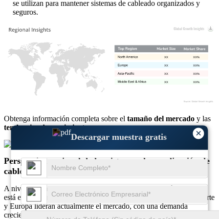
se utilizan para mantener sistemas de cableado organizados y
seguros.
XX
XX%
XX
XX%
XX
XX%
XX
XX%
Obtenga información completa sobre el
tamaño del mercado
y las
tendencias de crecimiento
×
Descargar muestra gratis
Descargar muestra gratis
Perspectiva regional de los sistemas de canalización de
cables
A nivel regional, el mercado de sistemas de canalización de cables
está experimentando un crecimiento significativo. América del Norte
y Europa lideran actualmente el mercado, con una demanda
creciente en los sectores industrial, energético y de