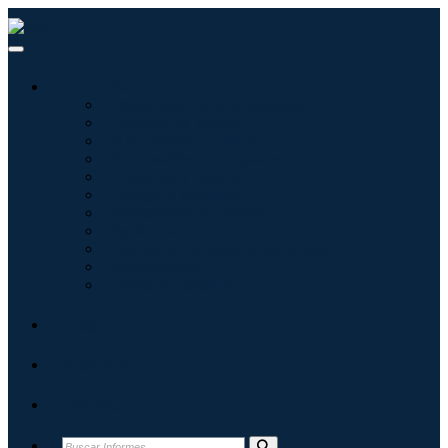
Industrias
Tecnologías de la información
Cuidado de la salud
Maquinaria y Equipo
Automoción y transporte
Alimentos y bebidas
Energía y potencia
Aeroespacial y Defensa
Agricultura
Productos químicos y materiales
Arquitectura
Bienes de consumo
Blogs
Acerca de
Contacto