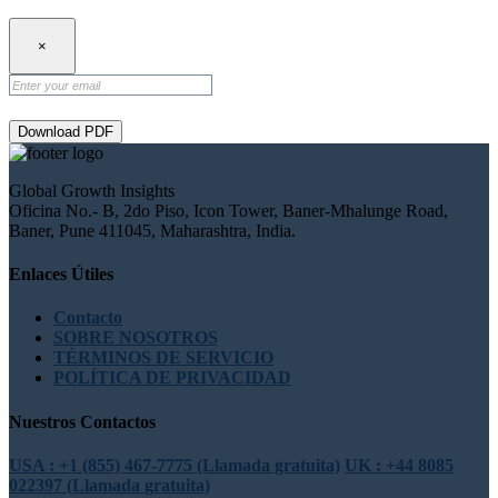
×
Download PDF
Global Growth Insights
Oficina No.- B, 2do Piso, Icon Tower, Baner-Mhalunge Road,
Baner, Pune 411045, Maharashtra, India.
Enlaces Útiles
Contacto
SOBRE NOSOTROS
TÉRMINOS DE SERVICIO
POLÍTICA DE PRIVACIDAD
Nuestros Contactos
USA : +1 (855) 467-7775 (Llamada gratuita)
UK : +44 8085
022397 (Llamada gratuita)