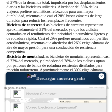
el 37% de la demanda total, impulsada por los desplazamientos
diarios y las bicicletas utilitarias. Alrededor del 33% de los
viajeros prefiere neumáticos reforzados para una mayor
durabilidad, mientras que casi el 28% busca cámaras de larga
duración para reducir los reemplazos frecuentes.
Bicicleta de carretera:
Las bicicletas de carretera representan
aproximadamente el 31% del mercado, ya que los ciclistas
centrados en el rendimiento dan prioridad a neumáticos ligeros y
de rodadura rápida. Casi el 29% prefiere neumáticos con perfiles
aerodinámicos, mientras que alrededor del 26% exige cámaras de
aire de mayor presión para una conducción de resistencia
competitiva.
Bicicleta de montaña:
Las bicicletas de montaña representan casi
el 32% del mercado, y alrededor del 38% de los ciclistas optan
por patrones de banda de rodadura resistentes diseñados para
tracción todoterreno. Aproximadamente el 30% elige cámaras
resistentes a pinchazos para soportar terrenos rocosos y
×
Descargar muestra gratis
condiciones de conducción agresivas.
2,029 M
33%
1,107 M
18%
2,522 M
41%