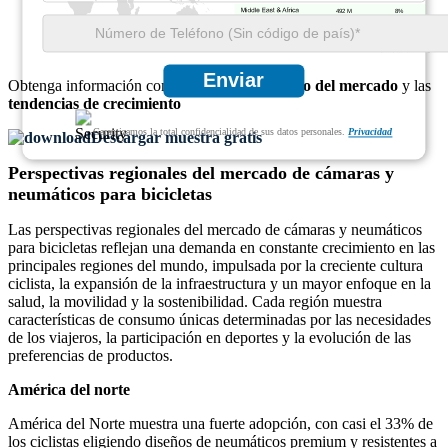
492 M
8%
Enviar
Obtenga información completa sobre el
tamaño del mercado
y las
tendencias de crecimiento
Garantizamos la total confidencialidad de sus datos personales.
Privacidad
Descargar muestra gratis
Perspectivas regionales del mercado de cámaras y
neumáticos para bicicletas
Las perspectivas regionales del mercado de cámaras y neumáticos
para bicicletas reflejan una demanda en constante crecimiento en las
principales regiones del mundo, impulsada por la creciente cultura
ciclista, la expansión de la infraestructura y un mayor enfoque en la
salud, la movilidad y la sostenibilidad. Cada región muestra
características de consumo únicas determinadas por las necesidades
de los viajeros, la participación en deportes y la evolución de las
preferencias de productos.
América del norte
América del Norte muestra una fuerte adopción, con casi el 33% de
los ciclistas eligiendo diseños de neumáticos premium y resistentes a