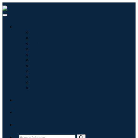
Industrias
Tecnologías de la información
Cuidado de la salud
Maquinaria y Equipo
Automoción y transporte
Alimentos y bebidas
Energía y potencia
Aeroespacial y Defensa
Agricultura
Productos químicos y materiales
Arquitectura
Bienes de consumo
Blogs
Acerca de
Contacto