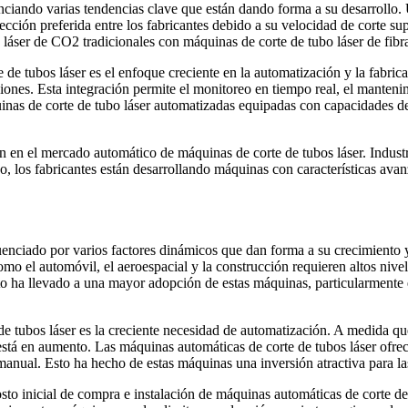
ciando varias tendencias clave que están dando forma a su desarrollo. 
ección preferida entre los fabricantes debido a su velocidad de corte su
er de CO2 tradicionales con máquinas de corte de tubo láser de fibra p
e tubos láser es el enfoque creciente en la automatización y la fabricac
iones. Esta integración permite el monitoreo en tiempo real, el mantenim
inas de corte de tubo láser automatizadas equipadas con capacidades de
n en el mercado automático de máquinas de corte de tubos láser. Indu
 los fabricantes están desarrollando máquinas con características avan
uenciado por varios factores dinámicos que dan forma a su crecimiento y
mo el automóvil, el aeroespacial y la construcción requieren altos nive
Esto ha llevado a una mayor adopción de estas máquinas, particularmente
 tubos láser es la creciente necesidad de automatización. A medida que 
stá en aumento. Las máquinas automáticas de corte de tubos láser ofrece
 manual. Esto ha hecho de estas máquinas una inversión atractiva para l
osto inicial de compra e instalación de máquinas automáticas de corte 