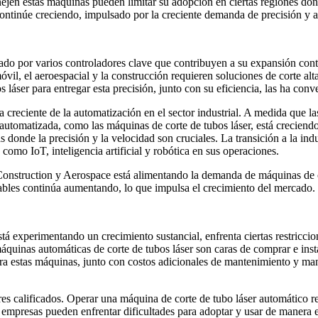
en estas máquinas pueden limitar su adopción en ciertas regiones donde
ontinúe creciendo, impulsado por la creciente demanda de precisión y a
ado por varios controladores clave que contribuyen a su expansión cont
vil, el aeroespacial y la construcción requieren soluciones de corte alta
 láser para entregar esta precisión, junto con su eficiencia, las ha conv
a creciente de la automatización en el sector industrial. A medida que l
ia automatizada, como las máquinas de corte de tubos láser, está crecie
 donde la precisión y la velocidad son cruciales. La transición a la indu
omo IoT, inteligencia artificial y robótica en sus operaciones.
onstruction y Aerospace está alimentando la demanda de máquinas de co
zables continúa aumentando, lo que impulsa el crecimiento del mercado.
stá experimentando un crecimiento sustancial, enfrenta ciertas restricci
 máquinas automáticas de corte de tubos láser son caras de comprar e in
ra estas máquinas, junto con costos adicionales de mantenimiento y man
ores calificados. Operar una máquina de corte de tubo láser automático r
s empresas pueden enfrentar dificultades para adoptar y usar de manera e