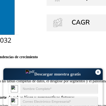
endencias de crecimiento
×
Descargar muestra gratis
o las
tablas completas de datos, el desglose por segmentos y el panoram
te de tubos láser y perspectivas futuras
ciando una trayectoria de crecimiento sustancial, impulsada por una cre