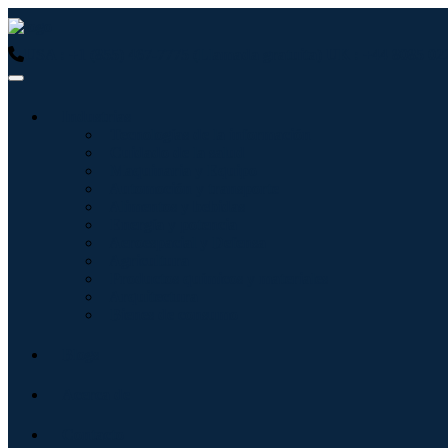
USA : +1 (855) 467-7775 (Llamada gratuita)
UK : +44 8085 02
Industrias
Tecnologías de la información
Cuidado de la salud
Maquinaria y Equipo
Automoción y transporte
Alimentos y bebidas
Energía y potencia
Aeroespacial y Defensa
Agricultura
Productos químicos y materiales
Arquitectura
Bienes de consumo
Blogs
Acerca de
Contacto