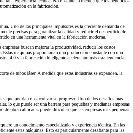
 falta experiencia técnica. No obstante, a medida que los beneficios
utomatización en la fabricación.
inua. Uno de los principales impulsores es la creciente demanda de
mente precisas para garantizar la calidad y reducir el desperdicio de
ertido en una herramienta vital en la fabricación moderna.
as empresas buscan mejorar la productividad, reducir los costos
ndo. Estas máquinas proporcionan una producción constante con una
stria 4.0 y la fabricación inteligente acelera aún más esta tendencia,
rte de tubos láser. A medida que estas industrias se expanden, la
ones que podrían obstaculizar su progreso. Uno de los desafíos más
stalar, lo que puede ser una barrera para pequeñas y medianas empresas
o de obra calificada, puede dificultar que las empresas más pequeñas
equiere un conocimiento especializado y experiencia técnica. En las
ficiente estas máquinas. Esto es particularmente desafiante para las