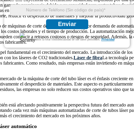
n ganando prominencia debido a su capacidad para cortar tubos de varia
as en sectores como Automotive, Aeroespace y Construction está alime
te, reducir el desperdicio de materiales y mejorar la productividad gene
Enviar
 de máquinas de corte de tubos láser es la mayor demanda de automatiza
los costos laborales y el tiempo de producción. La automatización mejora
pueden conducir a retrasos costosos o riesgos de seguridad. Además, la
Garantizamos la total confidencialidad de sus datos personales.
Privacidad
s fabricantes.
el fundamental en el crecimiento del mercado. La introducción de los l
n con los láseres de CO2 tradicionales.
Láser de fibra
La tecnología pe
los fabricantes. Como resultado, más empresas están invirtiendo en máqu
ercado de la máquina de corte del tubo láser es el énfasis creciente en
icativamente el desperdicio de materiales. Este aspecto es particularmen
 residuos, las empresas no solo reducen sus costos operativos sino que ta
ambién está afectando positivamente la perspectiva futura del mercado au
 adoptando cada vez más máquinas automatizadas de corte de tubos láser pa
 más el crecimiento del mercado en los próximos años.
láser automático