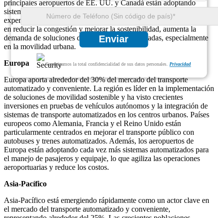
principales aeropuertos de EE. UU. y Canadá están adoptando
sistemas de transporte automatizados para mejorar la eficiencia y la
experiencia de los pasajeros. A medida que las ciudades se centran
en reducir la congestión y mejorar la sostenibilidad, aumenta la
demanda de soluciones de transporte automatizadas, especialmente
Enviar
en la movilidad urbana.
Europa
Garantizamos la total confidencialidad de sus datos personales.
Privacidad
Europa aporta alrededor del 30% del mercado del transporte
automatizado y conveniente. La región es líder en la implementación
de soluciones de movilidad sostenible y ha visto crecientes
inversiones en pruebas de vehículos autónomos y la integración de
sistemas de transporte automatizados en los centros urbanos. Países
europeos como Alemania, Francia y el Reino Unido están
particularmente centrados en mejorar el transporte público con
autobuses y trenes automatizados. Además, los aeropuertos de
Europa están adoptando cada vez más sistemas automatizados para
el manejo de pasajeros y equipaje, lo que agiliza las operaciones
aeroportuarias y reduce los costos.
Asia-Pacífico
Asia-Pacífico está emergiendo rápidamente como un actor clave en
el mercado del transporte automatizado y conveniente,
representando alrededor del 25%. Las crecientes poblaciones