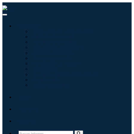
Industrias
Tecnologías de la información
Cuidado de la salud
Maquinaria y Equipo
Automoción y transporte
Alimentos y bebidas
Energía y potencia
Aeroespacial y Defensa
Agricultura
Productos químicos y materiales
Arquitectura
Bienes de consumo
Blogs
Acerca de
Contacto