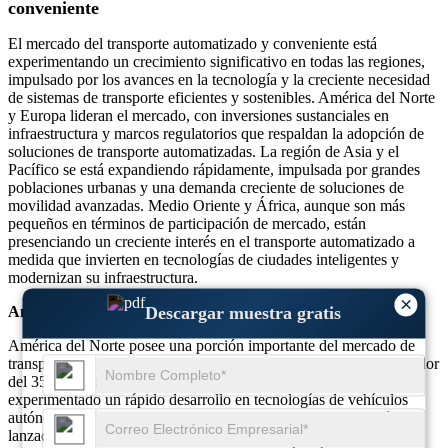
conveniente
El mercado del transporte automatizado y conveniente está
experimentando un crecimiento significativo en todas las regiones,
impulsado por los avances en la tecnología y la creciente necesidad
de sistemas de transporte eficientes y sostenibles. América del Norte
y Europa lideran el mercado, con inversiones sustanciales en
infraestructura y marcos regulatorios que respaldan la adopción de
soluciones de transporte automatizadas. La región de Asia y el
Pacífico se está expandiendo rápidamente, impulsada por grandes
poblaciones urbanas y una demanda creciente de soluciones de
movilidad avanzadas. Medio Oriente y África, aunque son más
pequeños en términos de participación de mercado, están
presenciando un creciente interés en el transporte automatizado a
medida que invierten en tecnologías de ciudades inteligentes y
modernizan su infraestructura.
×
Descargar muestra gratis
América del norte
América del Norte posee una porción importante del mercado de
transporte automatizado y conveniente, contribuyendo con alrededor
del 35%. La región, particularmente Estados Unidos, ha
experimentado un rápido desarrollo en tecnologías de vehículos
autónomos, con numerosas pruebas y despliegues de automóviles,
lanzaderas y autobuses autónomos en las ciudades. Además, los