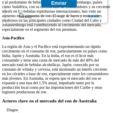
y al predominio de bebidas no alcohólicas. Sin embargo, países
Enviar
como Sudáfrica, con su diversa base de consumidores y su creciente
interés en las bebidas espirituosas internacionales, han visto un
aumento en el consumo de ron. El auge de bares y restaurantes
Garantizamos la total confidencialidad de sus datos personales.
Privacidad
modernos en las principales ciudades como Ciudad del Cabo y
Johannesburgo está contribuyendo al crecimiento del mercado,
especialmente en el segmento del ron premium.
Asia-Pacífico
La región de Asia y el Pacífico está experimentando un rápido
crecimiento en el consumo de ron, particularmente en países como
India, Japón y Australia. En la India, el ron es el licor más
consumido y tiene una cuota de mercado de más del 40% del
mercado total de bebidas alcohólicas. Japón, conocido por su
consumo de whisky y cerveza, está mostrando un interés creciente
en los cócteles a base de ron, especialmente entre los consumidores
más jóvenes. En Australia, se espera que el mercado del ron se
expanda a una tasa del 1,5% anual, impulsado tanto por la
producción local como por las importaciones del Caribe y otras
regiones productoras de ron.
Actores clave en el mercado del ron de Australia
Diageo