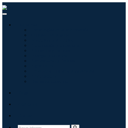
Industrias
Tecnologías de la información
Cuidado de la salud
Maquinaria y Equipo
Automoción y transporte
Alimentos y bebidas
Energía y potencia
Aeroespacial y Defensa
Agricultura
Productos químicos y materiales
Arquitectura
Bienes de consumo
Blogs
Acerca de
Contacto