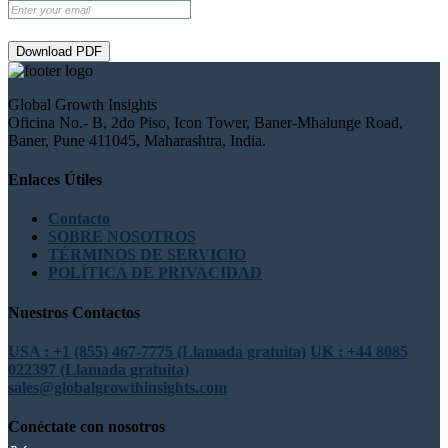
Download PDF
Global Growth Insights
Oficina No.- B, 2do Piso, Icon Tower, Baner-Mhalunge Road,
Baner, Pune 411045, Maharashtra, India.
Enlaces Útiles
Contacto
SOBRE NOSOTROS
TÉRMINOS DE SERVICIO
POLÍTICA DE PRIVACIDAD
Nuestros Contactos
USA : +1 (855) 467-7775 (Llamada gratuita)
UK : +44 8085
022397 (Llamada gratuita)
sales@globalgrowthinsights.com
Conéctate con nosotros