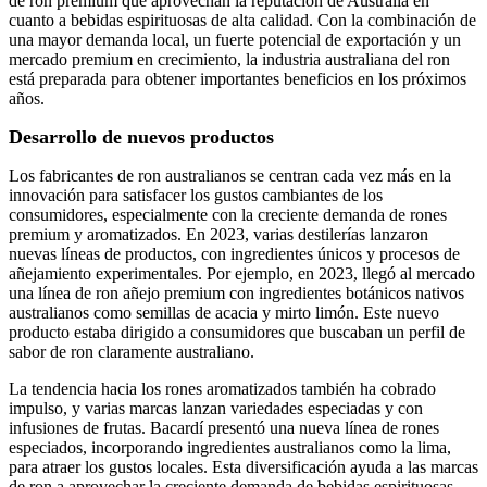
de ron premium que aprovechan la reputación de Australia en
cuanto a bebidas espirituosas de alta calidad. Con la combinación de
una mayor demanda local, un fuerte potencial de exportación y un
mercado premium en crecimiento, la industria australiana del ron
está preparada para obtener importantes beneficios en los próximos
años.
Desarrollo de nuevos productos
Los fabricantes de ron australianos se centran cada vez más en la
innovación para satisfacer los gustos cambiantes de los
consumidores, especialmente con la creciente demanda de rones
premium y aromatizados. En 2023, varias destilerías lanzaron
nuevas líneas de productos, con ingredientes únicos y procesos de
añejamiento experimentales. Por ejemplo, en 2023, llegó al mercado
una línea de ron añejo premium con ingredientes botánicos nativos
australianos como semillas de acacia y mirto limón. Este nuevo
producto estaba dirigido a consumidores que buscaban un perfil de
sabor de ron claramente australiano.
La tendencia hacia los rones aromatizados también ha cobrado
impulso, y varias marcas lanzan variedades especiadas y con
infusiones de frutas. Bacardí presentó una nueva línea de rones
especiados, incorporando ingredientes australianos como la lima,
para atraer los gustos locales. Esta diversificación ayuda a las marcas
de ron a aprovechar la creciente demanda de bebidas espirituosas