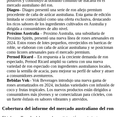
positivos y contribuyó al dominio continuo de Bacardí en el
mercado australiano del ron.
Diageo
– Diageo presentó una serie de ron añejo premium
procedente de caña de azúcar australiana. Esta gama de edición
limitada se comercializó como una oferta exclusiva, destacando
los ricos sabores de los ingredientes cultivados en Australia y
dirigida a consumidores de alto nivel.
Próximo Australia
– Proximo Australia, una subsidiaria de
Proximo Spirits, presentó una nueva línea de rones artesanales en
2024. Estos rones de lotes pequeños, envejecidos en barricas de
roble, se elaboran con caña de azúcar australiana y se posicionan
como licores artesanales para el mercado premium.
Pernod Ricard
– En respuesta a la creciente demanda de ron
especiado, Pernod Ricard amplió su cartera con una nueva
variedad de ron especiado con ingredientes australianos locales,
como la semilla de acacia, para mejorar su perfil de sabor y atraer
a consumidores aventureros.
Bebidas Vok
– Vok Beverages introdujo una nueva gama de
rones aromatizados en 2024, incluidas variedades con infusión de
coco y frutas tropicales. Los nuevos productos están dirigidos a
consumidores más jóvenes y se comercializan para cócteles, con
un fuerte énfasis en sabores vibrantes y atrevidos.
Cobertura del informe del mercado australiano del ron