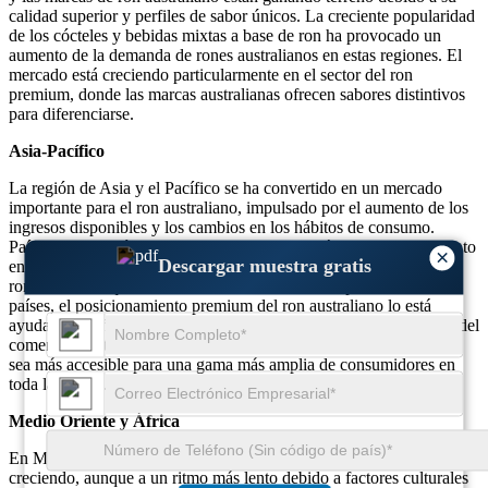
calidad superior y perfiles de sabor únicos. La creciente popularidad
de los cócteles y bebidas mixtas a base de ron ha provocado un
aumento de la demanda de rones australianos en estas regiones. El
mercado está creciendo particularmente en el sector del ron
premium, donde las marcas australianas ofrecen sabores distintivos
para diferenciarse.
Asia-Pacífico
La región de Asia y el Pacífico se ha convertido en un mercado
importante para el ron australiano, impulsado por el aumento de los
ingresos disponibles y los cambios en los hábitos de consumo.
Países como Japón, Corea del Sur y China están viendo un aumento
×
Descargar muestra gratis
en la demanda de bebidas espirituosas internacionales, incluido el
ron. A medida que la cultura de los cócteles se expande en estos
países, el posicionamiento premium del ron australiano lo está
ayudando a afianzarse en bares y restaurantes. El creciente sector del
comercio electrónico también está haciendo que el ron australiano
sea más accesible para una gama más amplia de consumidores en
toda la región.
Medio Oriente y África
En Medio Oriente y África, la demanda de ron australiano está
creciendo, aunque a un ritmo más lento debido a factores culturales