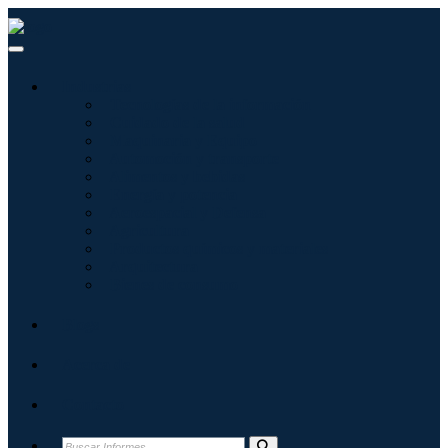
Industrias
Tecnologías de la información
Cuidado de la salud
Maquinaria y Equipo
Automoción y transporte
Alimentos y bebidas
Energía y potencia
Aeroespacial y Defensa
Agricultura
Productos químicos y materiales
Arquitectura
Bienes de consumo
Blogs
Acerca de
Contacto