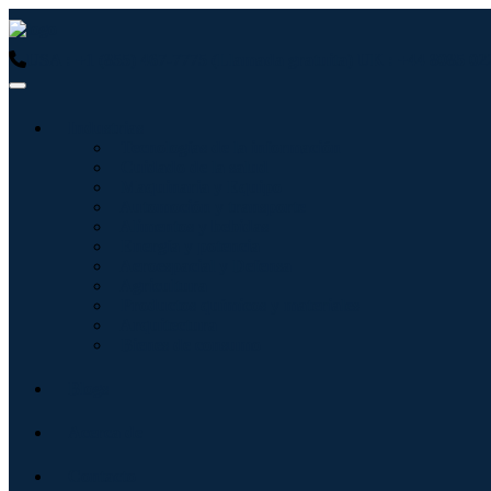
USA : +1 (855) 467-7775 (Llamada gratuita)
UK : +44 8085 02
Industrias
Tecnologías de la información
Cuidado de la salud
Maquinaria y Equipo
Automoción y transporte
Alimentos y bebidas
Energía y potencia
Aeroespacial y Defensa
Agricultura
Productos químicos y materiales
Arquitectura
Bienes de consumo
Blogs
Acerca de
Contacto