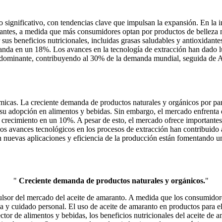
 significativo, con tendencias clave que impulsan la expansión. En la i
ntes, a medida que más consumidores optan por productos de belleza na
s beneficios nutricionales, incluidas grasas saludables y antioxidantes.
anda en un 18%. Los avances en la tecnología de extracción han dado lu
o dominante, contribuyendo al 30% de la demanda mundial, seguida de A
ámicas. La creciente demanda de productos naturales y orgánicos por p
u adopción en alimentos y bebidas. Sin embargo, el mercado enfrenta de
el crecimiento en un 10%. A pesar de esto, el mercado ofrece important
os avances tecnológicos en los procesos de extracción han contribuido 
en nuevas aplicaciones y eficiencia de la producción están fomentando 
"
Creciente demanda de productos naturales y orgánicos.
"
lsor del mercado del aceite de amaranto. A medida que los consumidor
a y cuidado personal. El uso de aceite de amaranto en productos para e
tor de alimentos y bebidas, los beneficios nutricionales del aceite de am