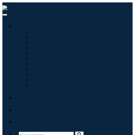
Industrias
Tecnologías de la información
Cuidado de la salud
Maquinaria y Equipo
Automoción y transporte
Alimentos y bebidas
Energía y potencia
Aeroespacial y Defensa
Agricultura
Productos químicos y materiales
Arquitectura
Bienes de consumo
Blogs
Acerca de
Contacto