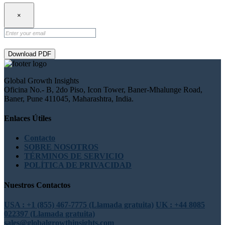
×
Download PDF
Global Growth Insights
Oficina No.- B, 2do Piso, Icon Tower, Baner-Mhalunge Road,
Baner, Pune 411045, Maharashtra, India.
Enlaces Útiles
Contacto
SOBRE NOSOTROS
TÉRMINOS DE SERVICIO
POLÍTICA DE PRIVACIDAD
Nuestros Contactos
USA : +1 (855) 467-7775 (Llamada gratuita)
UK : +44 8085
022397 (Llamada gratuita)
sales@globalgrowthinsights.com