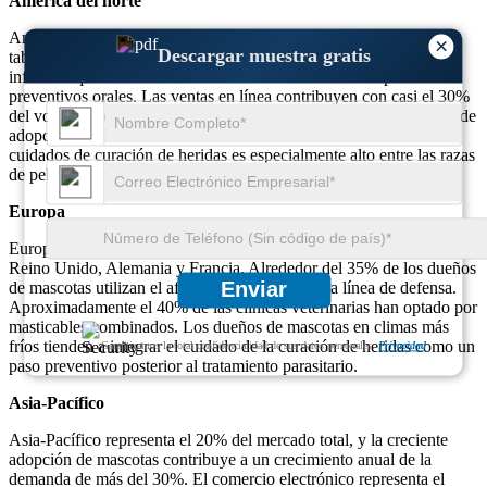
América del norte
América del Norte representa el 40% de las ventas mundiales de
×
Descargar muestra gratis
tabletas masticables de Afoxolaner. Los consultorios veterinarios
informan que el 50% de los dueños de mascotas ahora prefieren
preventivos orales. Las ventas en línea contribuyen con casi el 30%
del volumen regional total. Los mercados urbanos tienen una tasa de
adopción del 60% de recetas mensuales de masticables. El uso de
cuidados de curación de heridas es especialmente alto entre las razas
de pelaje largo en climas más fríos.
Europa
Europa tiene una cuota de mercado del 25%, encabezada por el
Reino Unido, Alemania y Francia. Alrededor del 35% de los dueños
Enviar
de mascotas utilizan el afoxolaner como primera línea de defensa.
Aproximadamente el 40% de las clínicas veterinarias han optado por
masticables combinados. Los dueños de mascotas en climas más
fríos tienden a integrar el cuidado de la curación de heridas como un
Garantizamos la total confidencialidad de sus datos personales.
Privacidad
paso preventivo posterior al tratamiento parasitario.
Asia-Pacífico
Asia-Pacífico representa el 20% del mercado total, y la creciente
adopción de mascotas contribuye a un crecimiento anual de la
demanda de más del 30%. El comercio electrónico representa el