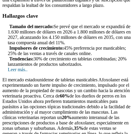
respaldan la lealtad de los consumidores a largo plazo.
Hallazgos clave
Tamaño del mercado:
Se prevé que el mercado se expandirá de
1.630 millones de dólares en 2026 a 1.800 millones de dólares en
2027, alcanzando los 4.150 millones de dólares en 2035, con una
tasa compuesta anual del 11%.
Impulsores de crecimiento:
45% preferencia por masticables;
25% de las ventas a través de canales online.
Tendencias:
30% de crecimiento en tabletas combinadas; 20%
lanzamientos de productos saborizados.
Leer más..
El mercado estadounidense de tabletas masticables Afoxolaner está
experimentando un fuerte impulso de crecimiento, impulsado por el
aumento de la propiedad de mascotas y un cambio hacia la atención
veterinaria proactiva. Cerca de
60%
de los dueños de perros en los
Estados Unidos ahora prefieren tratamientos masticables para
parásitos a las opciones tópicas tradicionales debido a la facilidad de
administración y al mayor cumplimiento de las mascotas. Las
clínicas veterinarias reportan un
20%
aumento interanual de las
prescripciones de productos a base de afoxolaner, especialmente en
zonas urbanas y suburbanas. Además,
35%
de estas ventas se
generan a través de farmacias veterinarias en línea, lo que refleja la