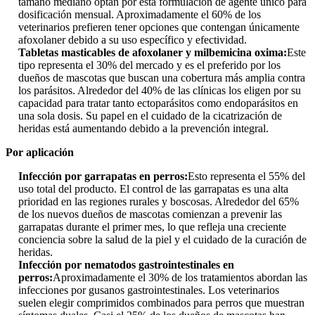
tamaño mediano optan por esta formulación de agente único para
dosificación mensual. Aproximadamente el 60% de los
veterinarios prefieren tener opciones que contengan únicamente
afoxolaner debido a su uso específico y efectividad.
Tabletas masticables de afoxolaner y milbemicina oxima:
Este
tipo representa el 30% del mercado y es el preferido por los
dueños de mascotas que buscan una cobertura más amplia contra
los parásitos. Alrededor del 40% de las clínicas los eligen por su
capacidad para tratar tanto ectoparásitos como endoparásitos en
una sola dosis. Su papel en el cuidado de la cicatrización de
heridas está aumentando debido a la prevención integral.
Por aplicación
Infección por garrapatas en perros:
Esto representa el 55% del
uso total del producto. El control de las garrapatas es una alta
prioridad en las regiones rurales y boscosas. Alrededor del 65%
de los nuevos dueños de mascotas comienzan a prevenir las
garrapatas durante el primer mes, lo que refleja una creciente
conciencia sobre la salud de la piel y el cuidado de la curación de
heridas.
Infección por nematodos gastrointestinales en
perros:
Aproximadamente el 30% de los tratamientos abordan las
infecciones por gusanos gastrointestinales. Los veterinarios
suelen elegir comprimidos combinados para perros que muestran