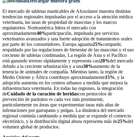
Descargar muestra gratis
El mercado de tabletas masticables de Afoxolaner muestra distintas
tendencias regionales impulsadas por el acceso a la atención médica
veterinaria, las tasas de propiedad de mascotas y los marcos
regulatorios. Norteamérica lidera el mercado con
aproximadamente
40%
participación, impulsada por servicios
veterinarios avanzados y una fuerte adopción de tratamientos orales
por parte de los consumidores. Europa aguanta
25%
compartir,
respaldado por las regulaciones de bienestar de las mascotas y el uso
creciente de tabletas combinadas. La región de Asia y el Pacífico
está ganando terreno rápidamente y representa casi
20%
del mercado
debido a la creciente urbanización y a una
30%
aumento de la
tenencia de animales de compañía. Mientras tanto, la región de
Medio Oriente y África contribuye aproximadamente
15%
, y la
adopción aumenta en los centros urbanos a medida que mejora la
infraestructura veterinaria. En todas las regiones, la integración
de
Cuidado de la curación de heridas
con protocolos de
prevención de parásitos es cada vez más prominente,
particularmente en áreas que experimentan tasas más altas de
infestaciones por garrapatas y pulgas. La dinámica del mercado
regional continúa cambiando a medida que se expande el comercio
electrónico, y la distribución digital ahora representa más de
25%
del
volumen global de productos.