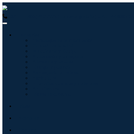
USA : +1 (855) 467-7775 (Llamada gratuita)
UK : +44 8085 02
Industrias
Tecnologías de la información
Cuidado de la salud
Maquinaria y Equipo
Automoción y transporte
Alimentos y bebidas
Energía y potencia
Aeroespacial y Defensa
Agricultura
Productos químicos y materiales
Arquitectura
Bienes de consumo
Blogs
Acerca de
Contacto