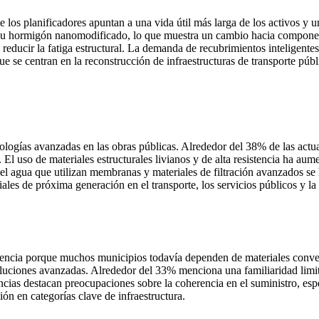
 los planificadores apuntan a una vida útil más larga de los activos y
s u hormigón nanomodificado, lo que muestra un cambio hacia component
a reducir la fatiga estructural. La demanda de recubrimientos inteligent
e se centran en la reconstrucción de infraestructuras de transporte públ
logías avanzadas en las obras públicas. Alrededor del 38% de las actual
va. El uso de materiales estructurales livianos y de alta resistencia h
del agua que utilizan membranas y materiales de filtración avanzados se
les de próxima generación en el transporte, los servicios públicos y la i
stencia porque muchos municipios todavía dependen de materiales conve
oluciones avanzadas. Alrededor del 33% menciona una familiaridad limita
ncias destacan preocupaciones sobre la coherencia en el suministro, es
ón en categorías clave de infraestructura.