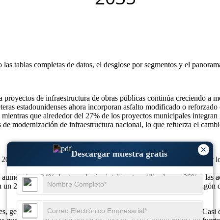
o las
tablas completas de datos, el desglose por segmentos y el panoram
 proyectos de infraestructura de obras públicas continúa creciendo a m
reteras estadounidenses ahora incorporan asfalto modificado o reforzado 
, mientras que alrededor del 27% de los proyectos municipales integran ge
 de modernización de infraestructura nacional, lo que refuerza el cambi
×
Descargar muestra gratis
 2025, se prevé que alcance los 13.810 millones de dólares en 2026 y 
aumentó un 34%, las tecnologías inteligentes utilizadas un 26% y las a
 un 28 %, la adopción de geosintéticos un 35 % y el uso de hormigón d
, geopolímeros y sistemas de hormigón de próxima generación. Casi el 