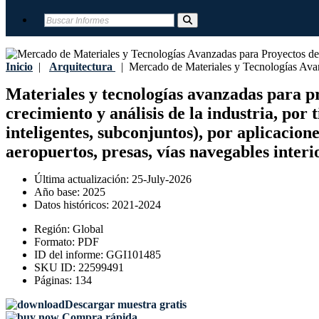
Inicio
|
Arquitectura
|
Mercado de Materiales y Tecnologías Avanz
Materiales y tecnologías avanzadas para p
crecimiento y análisis de la industria, por 
inteligentes, subconjuntos), por aplicacione
aeropuertos, presas, vías navegables inter
Última actualización:
25-July-2026
Año base:
2025
Datos históricos:
2021-2024
Región:
Global
Formato:
PDF
ID del informe:
GGI101485
SKU ID:
22599491
Páginas:
134
Descargar muestra gratis
Compra rápida