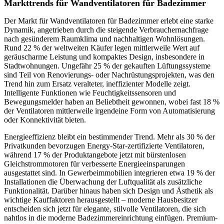
Markttrends für Wandventilatoren für Badezimmer
Der Markt für Wandventilatoren für Badezimmer erlebt eine starke
Dynamik, angetrieben durch die steigende Verbrauchernachfrage
nach gesünderem Raumklima und nachhaltigen Wohnlösungen.
Rund 22 % der weltweiten Käufer legen mittlerweile Wert auf
geräuscharme Leistung und kompaktes Design, insbesondere in
Stadtwohnungen. Ungefähr 25 % der gekauften Lüftungssysteme
sind Teil von Renovierungs- oder Nachrüstungsprojekten, was den
Trend hin zum Ersatz veralteter, ineffizienter Modelle zeigt.
Intelligente Funktionen wie Feuchtigkeitssensoren und
Bewegungsmelder haben an Beliebtheit gewonnen, wobei fast 18 %
der Ventilatoren mittlerweile irgendeine Form von Automatisierung
oder Konnektivität bieten.
Energieeffizienz bleibt ein bestimmender Trend. Mehr als 30 % der
Privatkunden bevorzugen Energy-Star-zertifizierte Ventilatoren,
während 17 % der Produktangebote jetzt mit bürstenlosen
Gleichstrommotoren für verbesserte Energieeinsparungen
ausgestattet sind. In Gewerbeimmobilien integrieren etwa 19 % der
Installationen die Überwachung der Luftqualität als zusätzliche
Funktionalität. Darüber hinaus haben sich Design und Ästhetik als
wichtige Kauffaktoren herausgestellt – moderne Hausbesitzer
entscheiden sich jetzt für elegante, stilvolle Ventilatoren, die sich
nahtlos in die moderne Badezimmereinrichtung einfügen. Premium-