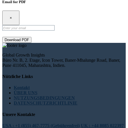
Email for PDF
×
Download PDF
Global Growth Insights
Büro Nr. B, 2. Etage, Icon Tower, Baner-Mhalunge Road, Baner,
Pune 411045, Maharashtra, Indien.
Nützliche Links
Kontakt
ÜBER UNS
NUTZUNGSBEDINGUNGEN
DATENSCHUTZRICHTLINIE
Unsere Kontakte
USA : +1 (855) 467-7775 (Gebührenfrei)
UK : +44 8085 022397