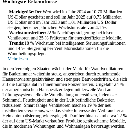
Wichtigste Erkenntnisse
Marktgröße:
Der Wert wird im Jahr 2024 auf 0,70 Milliarden
US-Dollar geschätzt und soll im Jahr 2025 auf 0,73 Milliarden
US-Dollar und im Jahr 2033 auf 1,01 Milliarden US-Dollar
steigen, bei einer jährlichen Wachstumsrate von 4,1 %.
Wachstumstreiber:
22 % Nachfragesteigerung bei leisen
Ventilatoren und 25 % Präferenz für energieeffiziente Modelle.
Trends:
18 % Wachstum bei intelligenten Steuerungsfunktionen
und 14 % Steigerung bei Ventilatorinstallationen für die
Wundheilungspflege.
Mehr lesen..
In den Vereinigten Staaten wächst der Markt für Wandventilatoren
für Badezimmer weiterhin stetig, angetrieben durch zunehmende
Hausrenovierungsaktivitäten und strengere Bauvorschriften, die sich
auf die Luftqualität in Innenräumen konzentrieren. Ungefähr 24 %
der amerikanischen Hausbesitzer legen mittlerweile Wert auf
Lüftungssysteme, die die Wundheilung unterstützen, indem sie
Schimmel, Feuchtigkeit und in der Luft befindliche Bakterien
reduzieren. Smart-fähige Ventilatoren machen 19 % der neu
installierten Geräte aus, was das starke Interesse der Verbraucher an
Heimautomatisierung widerspiegelt. Darüber hinaus sind etwa 22 %
der auf dem US-Markt verkauften Produkte geräuscharme Modelle,
die in modernen Wohnungen und Wohnanlagen bevorzugt werden.