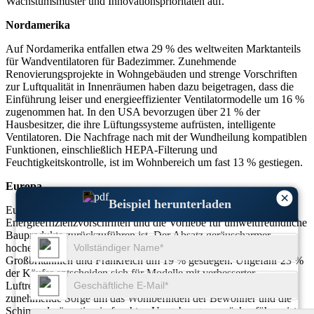
Wachstumsmuster und Innovationsprioritäten auf.
Nordamerika
Auf Nordamerika entfallen etwa 29 % des weltweiten Marktanteils
für Wandventilatoren für Badezimmer. Zunehmende
Renovierungsprojekte in Wohngebäuden und strenge Vorschriften
zur Luftqualität in Innenräumen haben dazu beigetragen, dass die
Einführung leiser und energieeffizienter Ventilatormodelle um 16 %
zugenommen hat. In den USA bevorzugen über 21 % der
Hausbesitzer, die ihre Lüftungssysteme aufrüsten, intelligente
Ventilatoren. Die Nachfrage nach mit der Wundheilung kompatiblen
Funktionen, einschließlich HEPA-Filterung und
Feuchtigkeitskontrolle, ist im Wohnbereich um fast 13 % gestiegen.
Europa
×
Beispiel herunterladen
Europa hält einen Marktanteil von fast 27 %, was auf strenge
Energieeffizienzvorschriften und die Vorliebe für umweltfreundliche
Bauprodukte zurückzuführen ist. Der Absatz geräuscharmer,
hocheffizienter Ventilatoren ist insbesondere in Deutschland,
Großbritannien und Frankreich um 19 % gestiegen. Ungefähr 23 %
der Käufer entscheiden sich für Modelle mit verbesserter
Luftreinigung zur Unterstützung der Wundheilung, was auf die
zunehmende Sorge um das Wohlbefinden der Bewohner und die
Schimmelprävention in feuchten Umgebungen zurückzuführen ist.