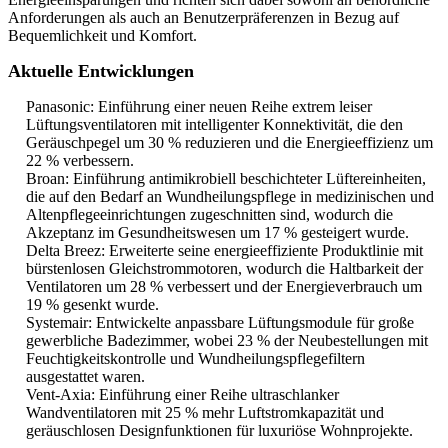
Anforderungen als auch an Benutzerpräferenzen in Bezug auf
Bequemlichkeit und Komfort.
Aktuelle Entwicklungen
Panasonic: Einführung einer neuen Reihe extrem leiser
Lüftungsventilatoren mit intelligenter Konnektivität, die den
Geräuschpegel um 30 % reduzieren und die Energieeffizienz um
22 % verbessern.
Broan: Einführung antimikrobiell beschichteter Lüftereinheiten,
die auf den Bedarf an Wundheilungspflege in medizinischen und
Altenpflegeeinrichtungen zugeschnitten sind, wodurch die
Akzeptanz im Gesundheitswesen um 17 % gesteigert wurde.
Delta Breez: Erweiterte seine energieeffiziente Produktlinie mit
bürstenlosen Gleichstrommotoren, wodurch die Haltbarkeit der
Ventilatoren um 28 % verbessert und der Energieverbrauch um
19 % gesenkt wurde.
Systemair: Entwickelte anpassbare Lüftungsmodule für große
gewerbliche Badezimmer, wobei 23 % der Neubestellungen mit
Feuchtigkeitskontrolle und Wundheilungspflegefiltern
ausgestattet waren.
Vent-Axia: Einführung einer Reihe ultraschlanker
Wandventilatoren mit 25 % mehr Luftstromkapazität und
geräuschlosen Designfunktionen für luxuriöse Wohnprojekte.