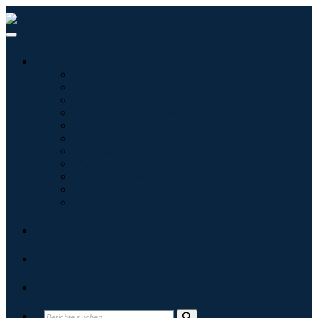
Branchen
Tecnologie dell'informazione
Assistenza sanitaria
Macchinari e attrezzature
Automotive e trasporti
Cibo e bevande
Energia e potenza
Aerospaziale e difesa
Agricoltura
Prodotti chimici e materiali
Architettura
Beni di consumo
Blogs
Über uns
Kontakt