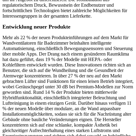
regulatorischem Druck, Bewusstsein der Endbenutzer und
fortschrittlichen Technologien bietet zahlreiche Möglichkeiten für
Interessengruppen in der gesamten Lieferkette.
Entwicklung neuer Produkte
Mehr als 22 % der neuen Produkteinführungen auf dem Markt für
Wandventilatoren für Badezimmer beinhalten intelligente
Automatisierung, einschließlich Bewegungssensoren und Steuerung
über mobile Apps. Der Drang nach einem gesünderen Raumklima
hat dazu geführt, dass 19 % der Modelle mit HEPA- oder
Kohlefiltern entwickelt wurden. Diese Innovationen richten sich an
Benutzer, die sich auf die Wundheilung und die Gesundheit der
Atemwege konzentrieren. In über 27 % der neu auf den Markt
gebrachten Lüfter sind Funktionen für einen leisen Betrieb integriert,
wobei Geräuschpegel unter 30 dB bei Premium-Modellen zur Norm
geworden sind. Rund 14 % der Produkte bieten mittlerweile
Hybridfunktionalität, einschließlich integrierter Beleuchtung und
Luftreinigung in einem einzigen Gerät. Darüber hinaus verfügen 11
% der neuen Modelle über modulare, an die Wand anpassbare
Installationsmöglichkeiten, sodass sie sich für die Nachrüstung alter
Gebäude ohne bauliche Veränderungen eignen. Die Hersteller
konzentrieren sich auf eine schlanke, kompakte Ästhetik bei
gleichzeitiger Aufrechterhaltung eines starken Luftstroms und
Energieeinsparungen und richten sich dabei sowohl an behördliche