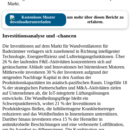
Markt.
Kostenloses Muster
um mehr über diesen Bericht zu
herunterladen
erfahren.
Investitionsanalyse und -chancen
Die Investitionen auf dem Markt für Wandventilatoren für
Badezimmer verlagern sich zunehmend in Richtung intelligenter
Technologie, Energieeffizienz und Luftreinigungsfunktionen. Über
26 % der laufenden F&E-Aktivitäten konzentrieren sich auf
geräuscharme Abläufe und Innovationen bei bürstenlosen Motoren.
Mittlerweile investieren 30 % der Investoren aufgrund der
steigenden Nachfrage Kapital in den Ausbau der
Produktionskapazitäten im asiatisch-pazifischen Raum. Ungefähr 18
% der strategischen Partnerschaften und M&A-Aktivitäten zielen
auf Unternehmen ab, die IoT-integrierte Lüftungslösungen
entwickeln. Die Wundheilungspflege bleibt ein
Schwerpunktbereich, wobei 21 % der Investitionen in
Produktdesigns fließen, die luftübertragene Krankheitserreger
reduzieren und das Wohlbefinden in Innenräumen unterstützen.
Darüber hinaus investieren etwa 15 % der Hersteller in
antimikrobielle Beschichtungen und eine verbesserte Luftfiltration,
um ihr Angebot zu differenzieren. Die Kombination aus