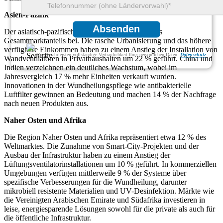
Asien-Pazifik
Absenden
Der asiatisch-pazifische Raum trägt rund 32 % des
Gesamtmarktanteils bei. Die rasche Urbanisierung und das höhere
verfügbare Einkommen haben zu einem Anstieg der Installation von
Wir gewährleisten vollständige Vertraulichkeit Ihrer persönlichen Daten.
Datenschutz
Wandventilatoren in Privathaushalten um 22 % geführt. China und
Indien verzeichnen ein deutliches Wachstum, wobei im
Jahresvergleich 17 % mehr Einheiten verkauft wurden.
Innovationen in der Wundheilungspflege wie antibakterielle
Luftfilter gewinnen an Bedeutung und machen 14 % der Nachfrage
nach neuen Produkten aus.
Naher Osten und Afrika
Die Region Naher Osten und Afrika repräsentiert etwa 12 % des
Weltmarktes. Die Zunahme von Smart-City-Projekten und der
Ausbau der Infrastruktur haben zu einem Anstieg der
Lüftungsventilatorinstallationen um 10 % geführt. In kommerziellen
Umgebungen verfügen mittlerweile 9 % der Systeme über
spezifische Verbesserungen für die Wundheilung, darunter
mikrobiell resistente Materialien und UV-Desinfektion. Märkte wie
die Vereinigten Arabischen Emirate und Südafrika investieren in
leise, energiesparende Lösungen sowohl für die private als auch für
die öffentliche Infrastruktur.