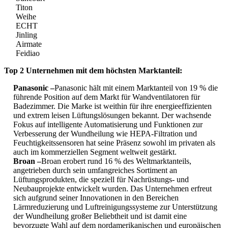
Titon
Weihe
ECHT
Jinling
Airmate
Feidiao
Top 2 Unternehmen mit dem höchsten Marktanteil:
Panasonic –
Panasonic hält mit einem Marktanteil von 19 % die
führende Position auf dem Markt für Wandventilatoren für
Badezimmer. Die Marke ist weithin für ihre energieeffizienten
und extrem leisen Lüftungslösungen bekannt. Der wachsende
Fokus auf intelligente Automatisierung und Funktionen zur
Verbesserung der Wundheilung wie HEPA-Filtration und
Feuchtigkeitssensoren hat seine Präsenz sowohl im privaten als
auch im kommerziellen Segment weltweit gestärkt.
Broan –
Broan erobert rund 16 % des Weltmarktanteils,
angetrieben durch sein umfangreiches Sortiment an
Lüftungsprodukten, die speziell für Nachrüstungs- und
Neubauprojekte entwickelt wurden. Das Unternehmen erfreut
sich aufgrund seiner Innovationen in den Bereichen
Lärmreduzierung und Luftreinigungssysteme zur Unterstützung
der Wundheilung großer Beliebtheit und ist damit eine
bevorzugte Wahl auf dem nordamerikanischen und europäischen