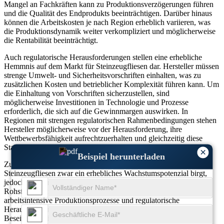
Mangel an Fachkräften kann zu Produktionsverzögerungen führen
und die Qualität des Endprodukts beeinträchtigen. Darüber hinaus
können die Arbeitskosten je nach Region erheblich variieren, was
die Produktionsdynamik weiter verkompliziert und möglicherweise
die Rentabilität beeinträchtigt.
Auch regulatorische Herausforderungen stellen eine erhebliche
Hemmnis auf dem Markt für Steinzeugfliesen dar. Hersteller müssen
strenge Umwelt- und Sicherheitsvorschriften einhalten, was zu
zusätzlichen Kosten und betrieblicher Komplexität führen kann. Um
die Einhaltung von Vorschriften sicherzustellen, sind
möglicherweise Investitionen in Technologie und Prozesse
erforderlich, die sich auf die Gewinnmargen auswirken. In
Regionen mit strengen regulatorischen Rahmenbedingungen stehen
Hersteller möglicherweise vor der Herausforderung, ihre
Wettbewerbsfähigkeit aufrechtzuerhalten und gleichzeitig diese
Standards einzuhalten.
×
Beispiel herunterladen
Zusammenfassend lässt sich sagen, dass der Markt für
Steinzeugfliesen zwar ein erhebliches Wachstumspotenzial birgt,
jedoch nicht frei von Einschränkungen ist. Die hohen
Rohstoffkosten, die Verfügbarkeit von Ersatzbodenbelägen,
arbeitsintensive Produktionsprozesse und regulatorische
Herausforderungen können die Marktexpansion behindern. Die
Beseitigung dieser Beschränkungen wird für Hersteller und