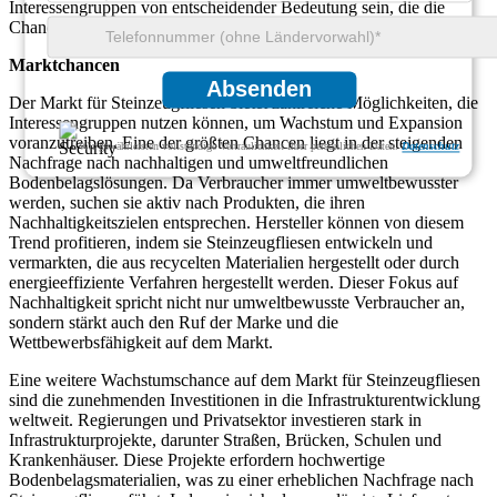
Interessengruppen von entscheidender Bedeutung sein, die die
Chancen innerhalb der Steinzeugfliesenindustrie nutzen möchten.
Marktchancen
Absenden
Der Markt für Steinzeugfliesen bietet zahlreiche Möglichkeiten, die
Interessengruppen nutzen können, um Wachstum und Expansion
voranzutreiben. Eine der größten Chancen liegt in der steigenden
Wir gewährleisten vollständige Vertraulichkeit Ihrer persönlichen Daten.
Datenschutz
Nachfrage nach nachhaltigen und umweltfreundlichen
Bodenbelagslösungen. Da Verbraucher immer umweltbewusster
werden, suchen sie aktiv nach Produkten, die ihren
Nachhaltigkeitszielen entsprechen. Hersteller können von diesem
Trend profitieren, indem sie Steinzeugfliesen entwickeln und
vermarkten, die aus recycelten Materialien hergestellt oder durch
energieeffiziente Verfahren hergestellt werden. Dieser Fokus auf
Nachhaltigkeit spricht nicht nur umweltbewusste Verbraucher an,
sondern stärkt auch den Ruf der Marke und die
Wettbewerbsfähigkeit auf dem Markt.
Eine weitere Wachstumschance auf dem Markt für Steinzeugfliesen
sind die zunehmenden Investitionen in die Infrastrukturentwicklung
weltweit. Regierungen und Privatsektor investieren stark in
Infrastrukturprojekte, darunter Straßen, Brücken, Schulen und
Krankenhäuser. Diese Projekte erfordern hochwertige
Bodenbelagsmaterialien, was zu einer erheblichen Nachfrage nach