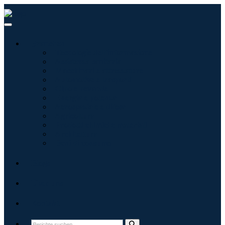
Branchen
Tecnologie dell'informazione
Assistenza sanitaria
Macchinari e attrezzature
Automotive e trasporti
Cibo e bevande
Energia e potenza
Aerospaziale e difesa
Agricoltura
Prodotti chimici e materiali
Architettura
Beni di consumo
Blogs
Über uns
Kontakt