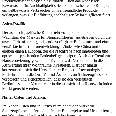
Produktionstechnologien einzuführen. Auch das wachsende
Bewusstsein für Nachhaltigkeit spielt eine entscheidende Rolle, da
umweltbewusste Verbraucher umweltfreundliche Produkte
verlangen, was zur Einführung nachhaltiger Steinzeugfliesen führt.
Asien-Pazifik:
Der asiatisch-pazifische Raum steht vor einem erheblichen
Wachstum des Marktes für Steinzeugfliesen, angetrieben durch die
rasche Urbanisierung, steigende verfügbare Einkommen und eine
verstärkte Infrastrukturentwicklung. Länder wie China und Indien
erleben einen Bauboom, der die Nachfrage nach langlebigen und
optisch ansprechenden Bodenbelägen steigert. Auch der Trend zur
Hausrenovierung gewinnt an Dynamik, da Verbraucher in die
Aufwertung ihrer Wohnräume investieren. Darüber hinaus
konzentrieren sich die Hersteller der Region auf technologische
Fortschritte, um die Qualität und Ästhetik von Steinzeugfliesen zu
verbessern und sicherzustellen, dass sie den vielfältigen
Bedürfnissen der Verbraucher in diesem sich schnell entwickelnden
Markt gerecht werden.
Naher Osten und Afrika:
Im Nahen Osten und in Afrika verzeichnet der Markt für
Steinzeugfliesen aufgrund laufender Bauprojekte und Urbanisierung
ein Wachstum. Die Nachfrage nach hochwertigen