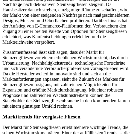
Nachfrage nach dekorativen Steinzeugfliesen steigern. Da
Hausbesitzer danach streben, einzigartige Räume zu schaffen, wird
der Markt von einer steigenden Nachfrage nach maßgeschneiderten
Designs, Mustern und Oberflächen profitieren. Darüber hinaus hat
der Aufstieg von E-Commerce-Plattformen den Verbrauchern den
Zugang zu einer breiten Palette von Optionen für Steinzeugfliesen
erleichtert, was Kaufentscheidungen erleichtert und die
Marktreichweite vergrößert.
Zusammenfassend lässt sich sagen, dass der Markt für
Steinzeugfliesen vor einem erheblichen Wachstum steht, das durch
Urbanisierung, Nachhaltigkeitstrends, technologische Fortschritte
und sich verändernde Verbraucherpräferenzen vorangetrieben wird.
Da die Hersteller weiterhin innovativ sind und sich an die
Marktanforderungen anpassen, sieht die Zukunft des Marktes für
Steinzeugfliesen rosig aus, mit zahlreichen Möglichkeiten für
Expansion und erhöhte Marktdurchdringung. Mit einer robusten
Prognose und zahlreichen Wachstumstreibern können die
Stakeholder der Steinzeugfliesenbranche in den kommenden Jahren
mit einem günstigen Umfeld rechnen.
Markttrends für verglaste Fliesen
Der Markt für Steinzeugfliesen erlebt mehrere wichtige Trends, die
seinen Wachstumskurs prägen. Einer der auffälligsten Trends ist die