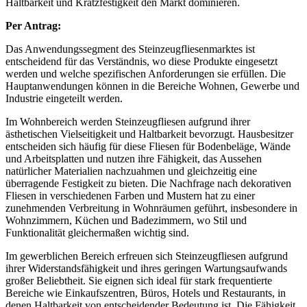
Haltbarkeit und Kratzfestigkeit den Markt dominieren.
Per Antrag:
Das Anwendungssegment des Steinzeugfliesenmarktes ist
entscheidend für das Verständnis, wo diese Produkte eingesetzt
werden und welche spezifischen Anforderungen sie erfüllen. Die
Hauptanwendungen können in die Bereiche Wohnen, Gewerbe und
Industrie eingeteilt werden.
Im Wohnbereich werden Steinzeugfliesen aufgrund ihrer
ästhetischen Vielseitigkeit und Haltbarkeit bevorzugt. Hausbesitzer
entscheiden sich häufig für diese Fliesen für Bodenbeläge, Wände
und Arbeitsplatten und nutzen ihre Fähigkeit, das Aussehen
natürlicher Materialien nachzuahmen und gleichzeitig eine
überragende Festigkeit zu bieten. Die Nachfrage nach dekorativen
Fliesen in verschiedenen Farben und Mustern hat zu einer
zunehmenden Verbreitung in Wohnräumen geführt, insbesondere in
Wohnzimmern, Küchen und Badezimmern, wo Stil und
Funktionalität gleichermaßen wichtig sind.
Im gewerblichen Bereich erfreuen sich Steinzeugfliesen aufgrund
ihrer Widerstandsfähigkeit und ihres geringen Wartungsaufwands
großer Beliebtheit. Sie eignen sich ideal für stark frequentierte
Bereiche wie Einkaufszentren, Büros, Hotels und Restaurants, in
denen Haltbarkeit von entscheidender Bedeutung ist. Die Fähigkeit