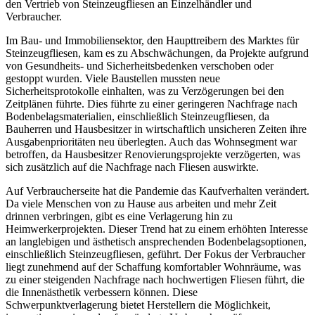
den Vertrieb von Steinzeugfliesen an Einzelhändler und
Verbraucher.
Im Bau- und Immobiliensektor, den Haupttreibern des Marktes für
Steinzeugfliesen, kam es zu Abschwächungen, da Projekte aufgrund
von Gesundheits- und Sicherheitsbedenken verschoben oder
gestoppt wurden. Viele Baustellen mussten neue
Sicherheitsprotokolle einhalten, was zu Verzögerungen bei den
Zeitplänen führte. Dies führte zu einer geringeren Nachfrage nach
Bodenbelagsmaterialien, einschließlich Steinzeugfliesen, da
Bauherren und Hausbesitzer in wirtschaftlich unsicheren Zeiten ihre
Ausgabenprioritäten neu überlegten. Auch das Wohnsegment war
betroffen, da Hausbesitzer Renovierungsprojekte verzögerten, was
sich zusätzlich auf die Nachfrage nach Fliesen auswirkte.
Auf Verbraucherseite hat die Pandemie das Kaufverhalten verändert.
Da viele Menschen von zu Hause aus arbeiten und mehr Zeit
drinnen verbringen, gibt es eine Verlagerung hin zu
Heimwerkerprojekten. Dieser Trend hat zu einem erhöhten Interesse
an langlebigen und ästhetisch ansprechenden Bodenbelagsoptionen,
einschließlich Steinzeugfliesen, geführt. Der Fokus der Verbraucher
liegt zunehmend auf der Schaffung komfortabler Wohnräume, was
zu einer steigenden Nachfrage nach hochwertigen Fliesen führt, die
die Innenästhetik verbessern können. Diese
Schwerpunktverlagerung bietet Herstellern die Möglichkeit,