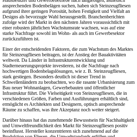
Hausbesitzer und Gewerbebetriebe nach langlebigen, ästhetisch
ansprechenden Bodenbelägen suchen, haben sich Steinzeugfliesen
aufgrund ihrer geringen Porosität, hohen Festigkeit und Vielfalt an
Designs als bevorzugte Wahl herausgestellt. Branchenberichten
zufolge wird der Markt in den nächsten Jahren voraussichtlich mit
einer robusten jährlichen Wachstumsrate wachsen, was auf eine
starke Nachfrage sowohl im Wohn- als auch im Gewerbesektor
zurückzuführen ist.
Einer der entscheidenden Faktoren, die zum Wachstum des Marktes
für Steinzeugfliesen beitragen, ist der Anstieg der Bauaktivitäten
weltweit. Da Länder in Infrastrukturentwicklung und
Stadterneuerungsprojekte investieren, ist die Nachfrage nach
hochwertigen Bodenbelagslösungen, wie z. B. Steinzeugfliesen,
stark gestiegen. Besonders deutlich ist dieser Trend in
Schwellenländern zu beobachten, wo die rasante Urbanisierung zum
Bau neuer Wohnanlagen, Gewerbebauten und öffentlicher
Infrastruktur führt. Die Vielseitigkeit von Steinzeugfliesen, die in
verschiedenen Größen, Farben und Ausführungen erhältlich sind,
ermöglicht es Architekten und Designern, optisch ansprechende
Räume zu schaffen, was ihre Akzeptanz noch weiter steigert.
Darüber hinaus hat das zunehmende Bewusstsein für Nachhaltigkeit
und Umweltfreundlichkeit den Markt für Steinzeugfliesen positiv
beeinflusst. Hersteller konzentrieren sich zunehmend auf die
Produktion von Fliesen, die Umweltstandards erfüllen und