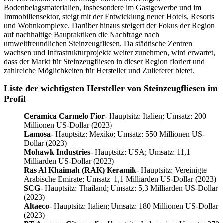
Bodenbelagsmaterialien, insbesondere im Gastgewerbe und im
Immobiliensektor, steigt mit der Entwicklung neuer Hotels, Resorts
und Wohnkomplexe. Darüber hinaus steigert der Fokus der Region
auf nachhaltige Baupraktiken die Nachfrage nach
umweltfreundlichen Steinzeugfliesen. Da städtische Zentren
wachsen und Infrastrukturprojekte weiter zunehmen, wird erwartet,
dass der Markt für Steinzeugfliesen in dieser Region floriert und
zahlreiche Möglichkeiten für Hersteller und Zulieferer bietet.
Liste der wichtigsten Hersteller von Steinzeugfliesen im
Profil
Ceramica Carmelo Fior
- Hauptsitz: Italien; Umsatz: 200
Millionen US-Dollar (2023)
Lamosa
- Hauptsitz: Mexiko; Umsatz: 550 Millionen US-
Dollar (2023)
Mohawk Industries
- Hauptsitz: USA; Umsatz: 11,1
Milliarden US-Dollar (2023)
Ras Al Khaimah (RAK) Keramik
- Hauptsitz: Vereinigte
Arabische Emirate; Umsatz: 1,1 Milliarden US-Dollar (2023)
SCG
- Hauptsitz: Thailand; Umsatz: 5,3 Milliarden US-Dollar
(2023)
Altaeco
- Hauptsitz: Italien; Umsatz: 180 Millionen US-Dollar
(2023)