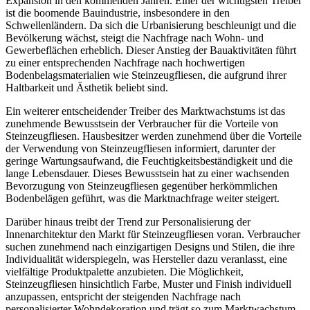
Expansion in den kommenden Jahren. Einer der wichtigsten Treiber
ist die boomende Bauindustrie, insbesondere in den
Schwellenländern. Da sich die Urbanisierung beschleunigt und die
Bevölkerung wächst, steigt die Nachfrage nach Wohn- und
Gewerbeflächen erheblich. Dieser Anstieg der Bauaktivitäten führt
zu einer entsprechenden Nachfrage nach hochwertigen
Bodenbelagsmaterialien wie Steinzeugfliesen, die aufgrund ihrer
Haltbarkeit und Ästhetik beliebt sind.
Ein weiterer entscheidender Treiber des Marktwachstums ist das
zunehmende Bewusstsein der Verbraucher für die Vorteile von
Steinzeugfliesen. Hausbesitzer werden zunehmend über die Vorteile
der Verwendung von Steinzeugfliesen informiert, darunter der
geringe Wartungsaufwand, die Feuchtigkeitsbeständigkeit und die
lange Lebensdauer. Dieses Bewusstsein hat zu einer wachsenden
Bevorzugung von Steinzeugfliesen gegenüber herkömmlichen
Bodenbelägen geführt, was die Marktnachfrage weiter steigert.
Darüber hinaus treibt der Trend zur Personalisierung der
Innenarchitektur den Markt für Steinzeugfliesen voran. Verbraucher
suchen zunehmend nach einzigartigen Designs und Stilen, die ihre
Individualität widerspiegeln, was Hersteller dazu veranlasst, eine
vielfältige Produktpalette anzubieten. Die Möglichkeit,
Steinzeugfliesen hinsichtlich Farbe, Muster und Finish individuell
anzupassen, entspricht der steigenden Nachfrage nach
personalisierter Wohndekoration und trägt so zum Marktwachstum