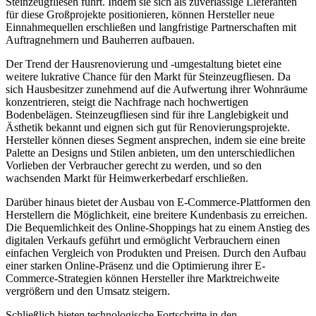
Steinzeugfliesen führt. Indem sie sich als zuverlässige Lieferanten
für diese Großprojekte positionieren, können Hersteller neue
Einnahmequellen erschließen und langfristige Partnerschaften mit
Auftragnehmern und Bauherren aufbauen.
Der Trend der Hausrenovierung und -umgestaltung bietet eine
weitere lukrative Chance für den Markt für Steinzeugfliesen. Da
sich Hausbesitzer zunehmend auf die Aufwertung ihrer Wohnräume
konzentrieren, steigt die Nachfrage nach hochwertigen
Bodenbelägen. Steinzeugfliesen sind für ihre Langlebigkeit und
Ästhetik bekannt und eignen sich gut für Renovierungsprojekte.
Hersteller können dieses Segment ansprechen, indem sie eine breite
Palette an Designs und Stilen anbieten, um den unterschiedlichen
Vorlieben der Verbraucher gerecht zu werden, und so den
wachsenden Markt für Heimwerkerbedarf erschließen.
Darüber hinaus bietet der Ausbau von E-Commerce-Plattformen den
Herstellern die Möglichkeit, eine breitere Kundenbasis zu erreichen.
Die Bequemlichkeit des Online-Shoppings hat zu einem Anstieg des
digitalen Verkaufs geführt und ermöglicht Verbrauchern einen
einfachen Vergleich von Produkten und Preisen. Durch den Aufbau
einer starken Online-Präsenz und die Optimierung ihrer E-
Commerce-Strategien können Hersteller ihre Marktreichweite
vergrößern und den Umsatz steigern.
Schließlich bieten technologische Fortschritte in den