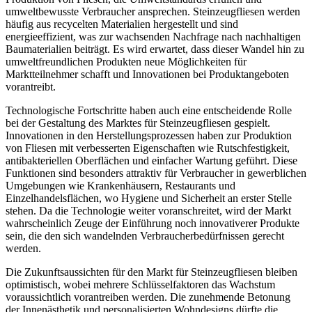
umweltbewusste Verbraucher ansprechen. Steinzeugfliesen werden
häufig aus recycelten Materialien hergestellt und sind
energieeffizient, was zur wachsenden Nachfrage nach nachhaltigen
Baumaterialien beiträgt. Es wird erwartet, dass dieser Wandel hin zu
umweltfreundlichen Produkten neue Möglichkeiten für
Marktteilnehmer schafft und Innovationen bei Produktangeboten
vorantreibt.
Technologische Fortschritte haben auch eine entscheidende Rolle
bei der Gestaltung des Marktes für Steinzeugfliesen gespielt.
Innovationen in den Herstellungsprozessen haben zur Produktion
von Fliesen mit verbesserten Eigenschaften wie Rutschfestigkeit,
antibakteriellen Oberflächen und einfacher Wartung geführt. Diese
Funktionen sind besonders attraktiv für Verbraucher in gewerblichen
Umgebungen wie Krankenhäusern, Restaurants und
Einzelhandelsflächen, wo Hygiene und Sicherheit an erster Stelle
stehen. Da die Technologie weiter voranschreitet, wird der Markt
wahrscheinlich Zeuge der Einführung noch innovativerer Produkte
sein, die den sich wandelnden Verbraucherbedürfnissen gerecht
werden.
Die Zukunftsaussichten für den Markt für Steinzeugfliesen bleiben
optimistisch, wobei mehrere Schlüsselfaktoren das Wachstum
voraussichtlich vorantreiben werden. Die zunehmende Betonung
der Innenästhetik und personalisierten Wohndesigns dürfte die