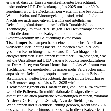
erwartet, dass der Einsatz energieeffizienter Beleuchtung,
insbesondere LED-Deckenlampen, bis 2025 um über 30 %
zunehmen wird. Da Deckenlampen weiterhin eine bevorzugte
Wahl in Wohn- und Büroumgebungen sind, wird auch die
Nachfrage nach innovativen Designs und intelligenten
Beleuchtungsfunktionen, einschließlich Tunable-White-
Technologie, um etwa 20 % steigen. Der Deckenlampenmarkt
bleibt die dominierende Kategorie und treibt das
Gesamtwachstum im Beleuchtungssektor voran.
Tischlampe:
Tischlampen haben einen erheblichen Anteil am
weltweiten Beleuchtungsmarkt und machen etwa 15 % des
gesamten Beleuchtungsumsatzes aus. Die Nachfrage nach
energieeffizienten Tischlampen ist um über 25 % gestiegen, was
auf die Umstellung auf LED-basierte Produkte zurückzuführen
ist. Der Aufstieg von Smart Homes hat auch das Wachstum von
Tischlampen vorangetrieben, da immer mehr Verbraucher nach
anpassbaren Beleuchtungsoptionen suchen, wie zum Beispiel
abstimmbarer weißer Beleuchtung, die sich an die Bedürfnisse
des Benutzers anpassen lässt. Bis 2025 wird im
Tischlampensegment ein Umsatzanstieg von über 18 % erwartet,
wobei die Präferenz für multifunktionale Designs, die sowohl
ästhetische als auch praktische Anwendungen vereinen, zunimmt.
Andere :
Die Kategorie „Sonstige“, zu der Stehlampen,
Wandlampen und Akzentbeleuchtung gehören, macht fast 25 %
des gesamten Beleuchtungsmarktes aus. In dieser Kategorie ist