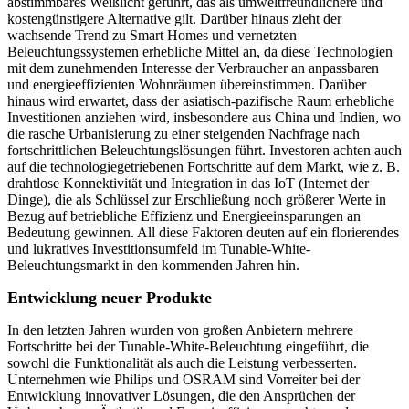
abstimmbares Weißlicht geführt, das als umweltfreundlichere und
kostengünstigere Alternative gilt. Darüber hinaus zieht der
wachsende Trend zu Smart Homes und vernetzten
Beleuchtungssystemen erhebliche Mittel an, da diese Technologien
mit dem zunehmenden Interesse der Verbraucher an anpassbaren
und energieeffizienten Wohnräumen übereinstimmen. Darüber
hinaus wird erwartet, dass der asiatisch-pazifische Raum erhebliche
Investitionen anziehen wird, insbesondere aus China und Indien, wo
die rasche Urbanisierung zu einer steigenden Nachfrage nach
fortschrittlichen Beleuchtungslösungen führt. Investoren achten auch
auf die technologiegetriebenen Fortschritte auf dem Markt, wie z. B.
drahtlose Konnektivität und Integration in das IoT (Internet der
Dinge), die als Schlüssel zur Erschließung noch größerer Werte in
Bezug auf betriebliche Effizienz und Energieeinsparungen an
Bedeutung gewinnen. All diese Faktoren deuten auf ein florierendes
und lukratives Investitionsumfeld im Tunable-White-
Beleuchtungsmarkt in den kommenden Jahren hin.
Entwicklung neuer Produkte
In den letzten Jahren wurden von großen Anbietern mehrere
Fortschritte bei der Tunable-White-Beleuchtung eingeführt, die
sowohl die Funktionalität als auch die Leistung verbesserten.
Unternehmen wie Philips und OSRAM sind Vorreiter bei der
Entwicklung innovativer Lösungen, die den Ansprüchen der