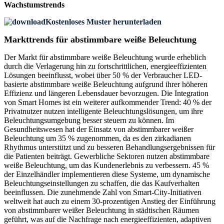
Wachstumstrends
Kostenloses Muster herunterladen
Markttrends für abstimmbare weiße Beleuchtung
Der Markt für abstimmbare weiße Beleuchtung wurde erheblich
durch die Verlagerung hin zu fortschrittlichen, energieeffizienten
Lösungen beeinflusst, wobei über 50 % der Verbraucher LED-
basierte abstimmbare weiße Beleuchtung aufgrund ihrer höheren
Effizienz und längeren Lebensdauer bevorzugen. Die Integration
von Smart Homes ist ein weiterer aufkommender Trend: 40 % der
Privatnutzer nutzen intelligente Beleuchtungslösungen, um ihre
Beleuchtungsumgebung besser steuern zu können. Im
Gesundheitswesen hat der Einsatz von abstimmbarer weißer
Beleuchtung um 35 % zugenommen, da es den zirkadianen
Rhythmus unterstützt und zu besseren Behandlungsergebnissen für
die Patienten beiträgt. Gewerbliche Sektoren nutzen abstimmbare
weiße Beleuchtung, um das Kundenerlebnis zu verbessern. 45 %
der Einzelhändler implementieren diese Systeme, um dynamische
Beleuchtungseinstellungen zu schaffen, die das Kaufverhalten
beeinflussen. Die zunehmende Zahl von Smart-City-Initiativen
weltweit hat auch zu einem 30-prozentigen Anstieg der Einführung
von abstimmbarer weißer Beleuchtung in städtischen Räumen
geführt, was auf die Nachfrage nach energieeffizienten, adaptiven