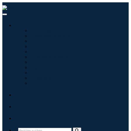
Branchen
Tecnologie dell'informazione
Assistenza sanitaria
Macchinari e attrezzature
Automotive e trasporti
Cibo e bevande
Energia e potenza
Aerospaziale e difesa
Agricoltura
Prodotti chimici e materiali
Architettura
Beni di consumo
Blogs
Über uns
Kontakt