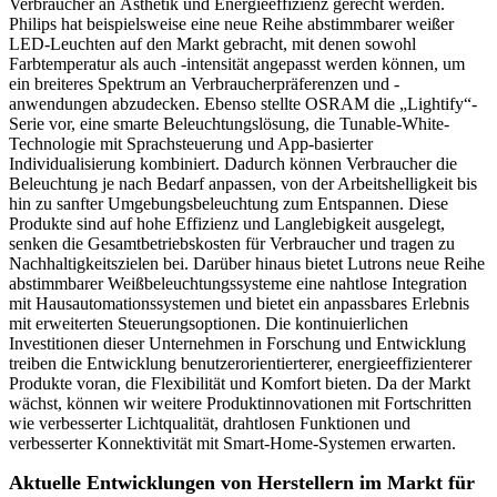
Verbraucher an Ästhetik und Energieeffizienz gerecht werden.
Philips hat beispielsweise eine neue Reihe abstimmbarer weißer
LED-Leuchten auf den Markt gebracht, mit denen sowohl
Farbtemperatur als auch -intensität angepasst werden können, um
ein breiteres Spektrum an Verbraucherpräferenzen und -
anwendungen abzudecken. Ebenso stellte OSRAM die „Lightify“-
Serie vor, eine smarte Beleuchtungslösung, die Tunable-White-
Technologie mit Sprachsteuerung und App-basierter
Individualisierung kombiniert. Dadurch können Verbraucher die
Beleuchtung je nach Bedarf anpassen, von der Arbeitshelligkeit bis
hin zu sanfter Umgebungsbeleuchtung zum Entspannen. Diese
Produkte sind auf hohe Effizienz und Langlebigkeit ausgelegt,
senken die Gesamtbetriebskosten für Verbraucher und tragen zu
Nachhaltigkeitszielen bei. Darüber hinaus bietet Lutrons neue Reihe
abstimmbarer Weißbeleuchtungssysteme eine nahtlose Integration
mit Hausautomationssystemen und bietet ein anpassbares Erlebnis
mit erweiterten Steuerungsoptionen. Die kontinuierlichen
Investitionen dieser Unternehmen in Forschung und Entwicklung
treiben die Entwicklung benutzerorientierterer, energieeffizienterer
Produkte voran, die Flexibilität und Komfort bieten. Da der Markt
wächst, können wir weitere Produktinnovationen mit Fortschritten
wie verbesserter Lichtqualität, drahtlosen Funktionen und
verbesserter Konnektivität mit Smart-Home-Systemen erwarten.
Aktuelle Entwicklungen von Herstellern im Markt für