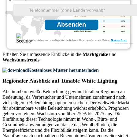
XX
XX%
XX
XX%
Absenden
XX
XX%
XX
XX%
Wir gewährleisten vollständige Vertraulichkeit Ihrer persönlichen Daten.
Datenschutz
Erhalten Sie umfassende Einblicke in die
Marktgröße
und
Wachstumstrends
Kostenloses Muster herunterladen
Regionaler Ausblick auf Tunable White Lighting
Abstimmbare weiße Beleuchtung gewinnt in allen Regionen an
Bedeutung, da Verbraucher und Unternehmen zunehmend nach
vielseitigeren Beleuchtungsoptionen suchen. Der weltweite Markt
für abstimmbare weiße Beleuchtung wächst erheblich, Prognosen
gehen von einem Wachstum von über 25 % bis 2025 aus. Die
Einführung dieser Technologie nimmt in Wohn-, Büro- und
Gesundheitsanwendungen zu, da sie das Wohlbefinden, die
Energieeffizienz und die Flexibilität steigern kann. Da die
Nachfrage nach nachhaltigen Beleuchtungslösungen weiter steigt,