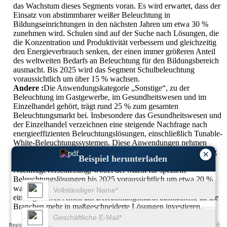
das Wachstum dieses Segments voran. Es wird erwartet, dass der
Einsatz von abstimmbarer weißer Beleuchtung in
Bildungseinrichtungen in den nächsten Jahren um etwa 30 %
zunehmen wird. Schulen sind auf der Suche nach Lösungen, die
die Konzentration und Produktivität verbessern und gleichzeitig
den Energieverbrauch senken, der einen immer größeren Anteil
des weltweiten Bedarfs an Beleuchtung für den Bildungsbereich
ausmacht. Bis 2025 wird das Segment Schulbeleuchtung
voraussichtlich um über 15 % wachsen.
Andere :
Die Anwendungskategorie „Sonstige“, zu der
Beleuchtung im Gastgewerbe, im Gesundheitswesen und im
Einzelhandel gehört, trägt rund 25 % zum gesamten
Beleuchtungsmarkt bei. Insbesondere das Gesundheitswesen und
der Einzelhandel verzeichnen eine steigende Nachfrage nach
energieeffizienten Beleuchtungslösungen, einschließlich Tunable-
White-Beleuchtungssystemen. Diese Anwendungen nehmen
jährlich um etwa 10–12 % zu. Der Fokus auf Individualisierung
×
Beispiel herunterladen
und Energieeffizienz in diesen Branchen führt zu einer
Nachfrageverschiebung, wobei der Markt für spezielle
Beleuchtungslösungen bis 2025 voraussichtlich um etwa 20 %
wachsen wird. Die Kategorie „Sonstige“ wird voraussichtlich
einen größeren Anteil am Beleuchtungsmarkt ausmachen, da die
Branchen mehr in maßgeschneiderte Lösungen investieren.