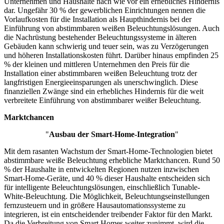
Unternehmen und Haushalte nach wie vor ein erhebliches Hindernis
dar. Ungefähr 30 % der gewerblichen Einrichtungen nennen die
Vorlaufkosten für die Installation als Haupthindernis bei der
Einführung von abstimmbaren weißen Beleuchtungslösungen. Auch
die Nachrüstung bestehender Beleuchtungssysteme in älteren
Gebäuden kann schwierig und teuer sein, was zu Verzögerungen
und höheren Installationskosten führt. Darüber hinaus empfinden 25
% der kleinen und mittleren Unternehmen den Preis für die
Installation einer abstimmbaren weißen Beleuchtung trotz der
langfristigen Energieeinsparungen als unerschwinglich. Diese
finanziellen Zwänge sind ein erhebliches Hindernis für die weit
verbreitete Einführung von abstimmbarer weißer Beleuchtung.
Marktchancen
"
Ausbau der Smart-Home-Integration
"
Mit dem rasanten Wachstum der Smart-Home-Technologien bietet
abstimmbare weiße Beleuchtung erhebliche Marktchancen. Rund 50
% der Haushalte in entwickelten Regionen nutzen inzwischen
Smart-Home-Geräte, und 40 % dieser Haushalte entscheiden sich
für intelligente Beleuchtungslösungen, einschließlich Tunable-
White-Beleuchtung. Die Möglichkeit, Beleuchtungseinstellungen
fernzusteuern und in größere Hausautomationssysteme zu
integrieren, ist ein entscheidender treibender Faktor für den Markt.
Da die Verbreitung von Smart Homes weiter zunimmt, wird die