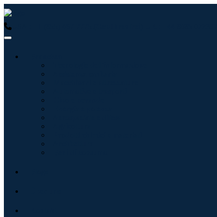
USA : +1 (855) 467-7775 (Gebührenfrei)
UK : +44 8085 022397
Branchen
Tecnologie dell'informazione
Assistenza sanitaria
Macchinari e attrezzature
Automotive e trasporti
Cibo e bevande
Energia e potenza
Aerospaziale e difesa
Agricoltura
Prodotti chimici e materiali
Architettura
Beni di consumo
Blogs
Über uns
Kontakt