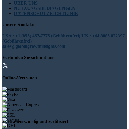
ÜBER UNS
NUTZUNGSBEDINGUNGEN
DATENSCHUTZRICHTLINIE
Unsere Kontakte
USA : +1 (855) 467-7775 (Gebührenfrei)
UK : +44 8085 022397
(Gebührenfrei)
sales@globalgrowthinsights.com
Verbinden Sie sich mit uns
Online-Vertrauen
Vertrauenswürdig und zertifiziert