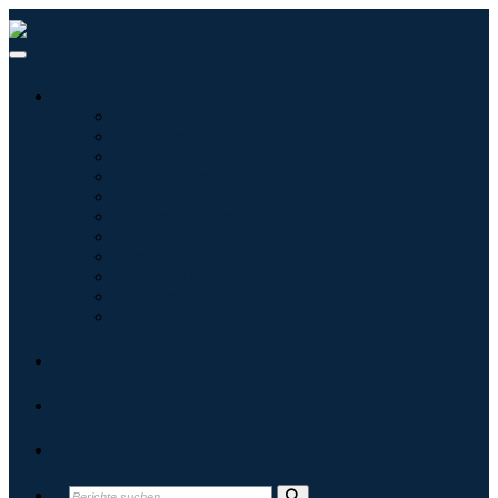
Branchen
Tecnologie dell'informazione
Assistenza sanitaria
Macchinari e attrezzature
Automotive e trasporti
Cibo e bevande
Energia e potenza
Aerospaziale e difesa
Agricoltura
Prodotti chimici e materiali
Architettura
Beni di consumo
Blogs
Über uns
Kontakt