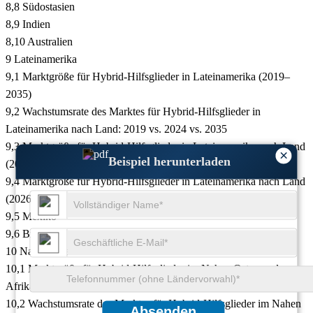
8,8 Südostasien
8,9 Indien
8,10 Australien
9 Lateinamerika
9,1 Marktgröße für Hybrid-Hilfsglieder in Lateinamerika (2019–
2035)
9,2 Wachstumsrate des Marktes für Hybrid-Hilfsglieder in
Lateinamerika nach Land: 2019 vs. 2024 vs. 2035
9,3 Marktgröße für Hybrid-Hilfsglieder in Lateinamerika nach Land
×
Beispiel herunterladen
(2019-2026)
9,4 Marktgröße für Hybrid-Hilfsglieder in Lateinamerika nach Land
(2026-2035)
9,5 Mexiko
9,6 Brasilien
10 Naher Osten und Afrika
10,1 Marktgröße für Hybrid-Hilfsglieder im Nahen Osten und
Afrika (2019-2035)
10,2 Wachstumsrate des Marktes für Hybrid-Hilfsglieder im Nahen
Absenden