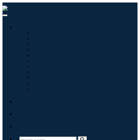
Branchen
Tecnologie dell'informazione
Assistenza sanitaria
Macchinari e attrezzature
Automotive e trasporti
Cibo e bevande
Energia e potenza
Aerospaziale e difesa
Agricoltura
Prodotti chimici e materiali
Architettura
Beni di consumo
Blogs
Über uns
Kontakt