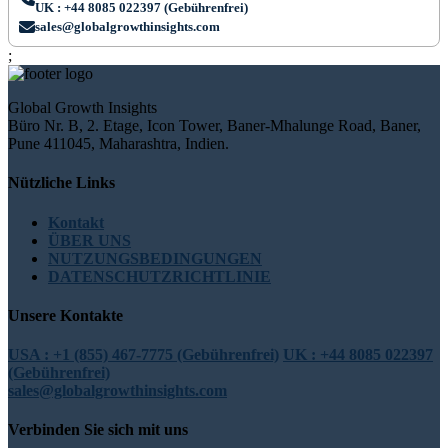
UK : +44 8085 022397 (Gebührenfrei)
sales@globalgrowthinsights.com
;
Global Growth Insights
Büro Nr. B, 2. Etage, Icon Tower, Baner-Mhalunge Road, Baner,
Pune 411045, Maharashtra, Indien.
Nützliche Links
Kontakt
ÜBER UNS
NUTZUNGSBEDINGUNGEN
DATENSCHUTZRICHTLINIE
Unsere Kontakte
USA : +1 (855) 467-7775 (Gebührenfrei)
UK : +44 8085 022397
(Gebührenfrei)
sales@globalgrowthinsights.com
Verbinden Sie sich mit uns