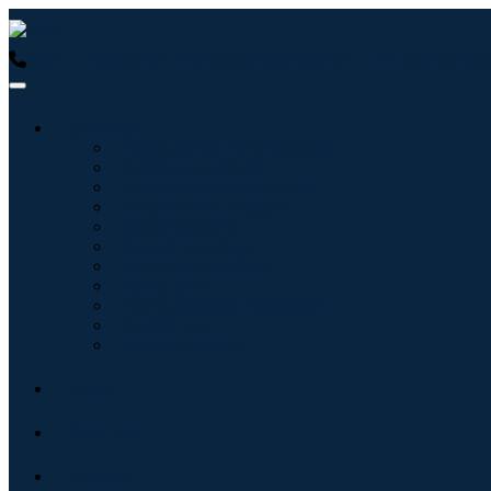
USA : +1 (855) 467-7775 (Gebührenfrei)
UK : +44 8085 022397
Branchen
Tecnologie dell'informazione
Assistenza sanitaria
Macchinari e attrezzature
Automotive e trasporti
Cibo e bevande
Energia e potenza
Aerospaziale e difesa
Agricoltura
Prodotti chimici e materiali
Architettura
Beni di consumo
Blogs
Über uns
Kontakt