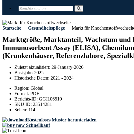
Startseite
|
Gesundheitspflege
|
Markt für Knochenstoffwechselte
Marktgröße, Marktanteil, Wachstum und B
Immunosorbent Assay (ELISA), Chemilum
(Krankenhäuser, Referenzlabore, Spezialkl
Zuletzt aktualisiert:
29-January-2026
Basisjahr:
2025
Historische Daten:
2021 - 2024
Region:
Global
Format:
PDF
Berichts-ID:
GGI106510
SKU ID:
23514281
Seiten:
114
Kostenloses Muster herunterladen
Schnellkauf