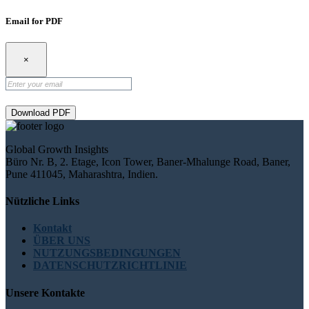
Email for PDF
×
Download PDF
Global Growth Insights
Büro Nr. B, 2. Etage, Icon Tower, Baner-Mhalunge Road, Baner,
Pune 411045, Maharashtra, Indien.
Nützliche Links
Kontakt
ÜBER UNS
NUTZUNGSBEDINGUNGEN
DATENSCHUTZRICHTLINIE
Unsere Kontakte