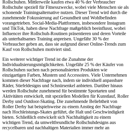
Rollschuhen. Mittlerweile kaufen etwa 40 % der Verbraucher
Rollschuhe speziell für Fitnesszwecke, wobei viele Menschen sie als
schonende Trainingsalternative nutzen. Dieser Trend wird durch die
zunehmende Fokussierung auf Gesundheit und Wohlbefinden
vorangetrieben. Social-Media-Plattformen, insbesondere Instagram
und TikTok, haben diese Nachfrage maßgeblich beeinflusst, wobei
Influencer ihre Rollschuh-Routinen präsentieren und deren Vorteile
als unterhaltsames Training anpreisen. Ungefähr 30 % der
Verbraucher geben an, dass sie aufgrund dieser Online-Trends zum
Kauf von Rollschuhen motiviert sind.
Ein weiterer wichtiger Trend ist die Zunahme der
Individualisierungsmöglichkeiten. Ungefähr 25 % der Käufer von
Rollschuhen suchen nach personalisierten Produkten wie
einzigartigen Farben, Mustern und Accessoires. Viele Unternehmen
kommen dieser Nachfrage nach, indem sie individuell anpassbare
Räder, Stiefeldesigns und Schnürsenkel anbieten. Darüber hinaus
werden Rollschuhe zunehmend für bestimmte Sportarten und
Aktivitäten entwickelt, mit speziellen Modellen für Kunstlauf, Roller
Derby und Outdoor-Skating. Die zunehmende Beliebtheit von
Roller Derby hat beispielsweise zu einem Anstieg der Nachfrage
nach Hochleistungs-Skates geführt, die Halt und Geschwindigkeit
bieten. Schließlich entwickelt sich Nachhaltigkeit zu einem
wichtigen Trend, da umweltfreundliche Rollschuhdesigns aus
recycelbaren und nachhaltigen Materialien immer mehr an