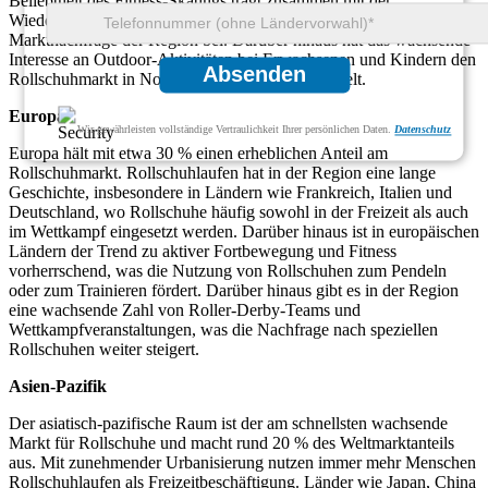
Beliebtheit des Fitness-Skatings trägt zusammen mit der
Wiederbelebung von Rollsportarten wie Roller Derby zur starken
Marktnachfrage der Region bei. Darüber hinaus hat das wachsende
Interesse an Outdoor-Aktivitäten bei Erwachsenen und Kindern den
Absenden
Rollschuhmarkt in Nordamerika weiter angekurbelt.
Europa
Wir gewährleisten vollständige Vertraulichkeit Ihrer persönlichen Daten.
Datenschutz
Europa hält mit etwa 30 % einen erheblichen Anteil am
Rollschuhmarkt. Rollschuhlaufen hat in der Region eine lange
Geschichte, insbesondere in Ländern wie Frankreich, Italien und
Deutschland, wo Rollschuhe häufig sowohl in der Freizeit als auch
im Wettkampf eingesetzt werden. Darüber hinaus ist in europäischen
Ländern der Trend zu aktiver Fortbewegung und Fitness
vorherrschend, was die Nutzung von Rollschuhen zum Pendeln
oder zum Trainieren fördert. Darüber hinaus gibt es in der Region
eine wachsende Zahl von Roller-Derby-Teams und
Wettkampfveranstaltungen, was die Nachfrage nach speziellen
Rollschuhen weiter steigert.
Asien-Pazifik
Der asiatisch-pazifische Raum ist der am schnellsten wachsende
Markt für Rollschuhe und macht rund 20 % des Weltmarktanteils
aus. Mit zunehmender Urbanisierung nutzen immer mehr Menschen
Rollschuhlaufen als Freizeitbeschäftigung. Länder wie Japan, China