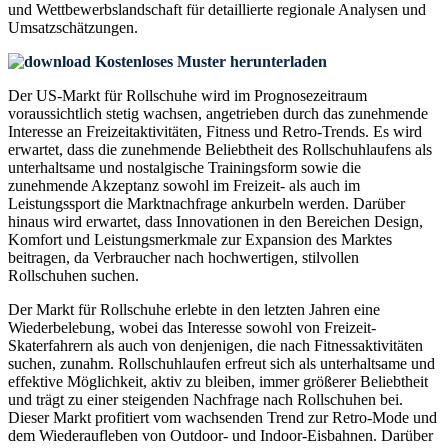
und Wettbewerbslandschaft
für detaillierte regionale Analysen und
Umsatzschätzungen.
Kostenloses Muster herunterladen
Der US-Markt für Rollschuhe wird im Prognosezeitraum
voraussichtlich stetig wachsen, angetrieben durch das zunehmende
Interesse an Freizeitaktivitäten, Fitness und Retro-Trends. Es wird
erwartet, dass die zunehmende Beliebtheit des Rollschuhlaufens als
unterhaltsame und nostalgische Trainingsform sowie die
zunehmende Akzeptanz sowohl im Freizeit- als auch im
Leistungssport die Marktnachfrage ankurbeln werden. Darüber
hinaus wird erwartet, dass Innovationen in den Bereichen Design,
Komfort und Leistungsmerkmale zur Expansion des Marktes
beitragen, da Verbraucher nach hochwertigen, stilvollen
Rollschuhen suchen.
Der Markt für Rollschuhe erlebte in den letzten Jahren eine
Wiederbelebung, wobei das Interesse sowohl von Freizeit-
Skaterfahrern als auch von denjenigen, die nach Fitnessaktivitäten
suchen, zunahm. Rollschuhlaufen erfreut sich als unterhaltsame und
effektive Möglichkeit, aktiv zu bleiben, immer größerer Beliebtheit
und trägt zu einer steigenden Nachfrage nach Rollschuhen bei.
Dieser Markt profitiert vom wachsenden Trend zur Retro-Mode und
dem Wiederaufleben von Outdoor- und Indoor-Eisbahnen. Darüber