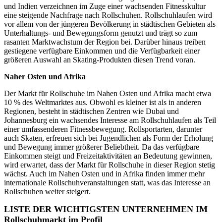
und Indien verzeichnen im Zuge einer wachsenden Fitnesskultur
eine steigende Nachfrage nach Rollschuhen. Rollschuhlaufen wird
vor allem von der jüngeren Bevölkerung in städtischen Gebieten als
Unterhaltungs- und Bewegungsform genutzt und trägt so zum
rasanten Marktwachstum der Region bei. Darüber hinaus treiben
gestiegene verfügbare Einkommen und die Verfügbarkeit einer
größeren Auswahl an Skating-Produkten diesen Trend voran.
Naher Osten und Afrika
Der Markt für Rollschuhe im Nahen Osten und Afrika macht etwa
10 % des Weltmarktes aus. Obwohl es kleiner ist als in anderen
Regionen, besteht in städtischen Zentren wie Dubai und
Johannesburg ein wachsendes Interesse am Rollschuhlaufen als Teil
einer umfassenderen Fitnessbewegung. Rollsportarten, darunter
auch Skaten, erfreuen sich bei Jugendlichen als Form der Erholung
und Bewegung immer größerer Beliebtheit. Da das verfügbare
Einkommen steigt und Freizeitaktivitäten an Bedeutung gewinnen,
wird erwartet, dass der Markt für Rollschuhe in dieser Region stetig
wächst. Auch im Nahen Osten und in Afrika finden immer mehr
internationale Rollschuhveranstaltungen statt, was das Interesse an
Rollschuhen weiter steigert.
LISTE DER WICHTIGSTEN UNTERNEHMEN IM
Rollschuhmarkt im Profil