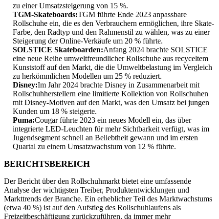
zu einer Umsatzsteigerung von 15 %.
TGM-Skateboards:
TGM führte Ende 2023 anpassbare
Rollschuhe ein, die es den Verbrauchern ermöglichen, ihre Skate-
Farbe, den Radtyp und den Rahmenstil zu wählen, was zu einer
Steigerung der Online-Verkäufe um 20 % führte.
SOLSTICE Skateboarden:
Anfang 2024 brachte SOLSTICE
eine neue Reihe umweltfreundlicher Rollschuhe aus recyceltem
Kunststoff auf den Markt, die die Umweltbelastung im Vergleich
zu herkömmlichen Modellen um 25 % reduziert.
Disney:
Im Jahr 2024 brachte Disney in Zusammenarbeit mit
Rollschuhherstellern eine limitierte Kollektion von Rollschuhen
mit Disney-Motiven auf den Markt, was den Umsatz bei jungen
Kunden um 18 % steigerte.
Puma:
Cougar führte 2023 ein neues Modell ein, das über
integrierte LED-Leuchten für mehr Sichtbarkeit verfügt, was im
Jugendsegment schnell an Beliebtheit gewann und im ersten
Quartal zu einem Umsatzwachstum von 12 % führte.
BERICHTSBEREICH
Der Bericht über den Rollschuhmarkt bietet eine umfassende
Analyse der wichtigsten Treiber, Produktentwicklungen und
Markttrends der Branche. Ein erheblicher Teil des Marktwachstums
(etwa 40 %) ist auf den Aufstieg des Rollschuhlaufens als
Freizeitbeschäftigung zurückzuführen, da immer mehr