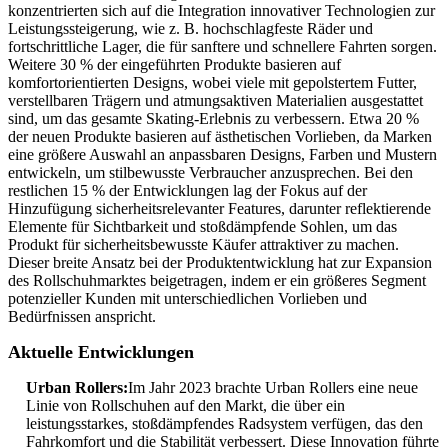
konzentrierten sich auf die Integration innovativer Technologien zur
Leistungssteigerung, wie z. B. hochschlagfeste Räder und
fortschrittliche Lager, die für sanftere und schnellere Fahrten sorgen.
Weitere 30 % der eingeführten Produkte basieren auf
komfortorientierten Designs, wobei viele mit gepolstertem Futter,
verstellbaren Trägern und atmungsaktiven Materialien ausgestattet
sind, um das gesamte Skating-Erlebnis zu verbessern. Etwa 20 %
der neuen Produkte basieren auf ästhetischen Vorlieben, da Marken
eine größere Auswahl an anpassbaren Designs, Farben und Mustern
entwickeln, um stilbewusste Verbraucher anzusprechen. Bei den
restlichen 15 % der Entwicklungen lag der Fokus auf der
Hinzufügung sicherheitsrelevanter Features, darunter reflektierende
Elemente für Sichtbarkeit und stoßdämpfende Sohlen, um das
Produkt für sicherheitsbewusste Käufer attraktiver zu machen.
Dieser breite Ansatz bei der Produktentwicklung hat zur Expansion
des Rollschuhmarktes beigetragen, indem er ein größeres Segment
potenzieller Kunden mit unterschiedlichen Vorlieben und
Bedürfnissen anspricht.
Aktuelle Entwicklungen
Urban Rollers:
Im Jahr 2023 brachte Urban Rollers eine neue
Linie von Rollschuhen auf den Markt, die über ein
leistungsstarkes, stoßdämpfendes Radsystem verfügen, das den
Fahrkomfort und die Stabilität verbessert. Diese Innovation führte