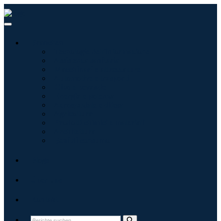
Branchen
Tecnologie dell'informazione
Assistenza sanitaria
Macchinari e attrezzature
Automotive e trasporti
Cibo e bevande
Energia e potenza
Aerospaziale e difesa
Agricoltura
Prodotti chimici e materiali
Architettura
Beni di consumo
Blogs
Über uns
Kontakt