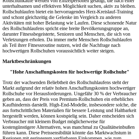
Rollschuhkäufe werden von Einzelpersonen getätigt, die nach einer
unterhaltsamen und effektiven Möglichkeit suchen, aktiv zu bleiben.
Rollschuhlaufen bietet ein hervorragendes Herz-Kreislauf-Training
und schont gleichzeitig die Gelenke im Vergleich zu anderen
Aktivitäten mit hoher Belastung wie Laufen. Diese schonende Natur
des Rollschuhlaufens spricht eine breite Bevölkerungsgruppe an,
darunter Fitnessbegeisterte, Senioren und Menschen, die sich von
Verletzungen erholen. Da immer mehr Menschen Rollschuhlaufen
als Teil ihrer Fitnessroutine nutzen, wird die Nachfrage nach
hochwertigen Rollschuhen voraussichtlich weiter steigen.
Marktbeschränkungen
"Hohe Anschaffungskosten für hochwertige Rollschuhe"
Trotz der wachsenden Beliebtheit des Rollschuhlaufens steht der
Markt aufgrund der relativ hohen Anschaffungskosten hochwertiger
Rollschuhe vor Herausforderungen. Ungefähr 30 % der Verbraucher
geben an, dass der Preis von Premium-Rollschuhen ein erhebliches
Kaufhindernis darstellt. High-End-Modelle, insbesondere solche, die
aus fortschrittlichen Materialien für bessere Leistung und Haltbarkeit
hergestellt werden, können kostspielig sein. Daher entscheiden sich
Verbraucher mit kleinem Budget möglicherweise für
kostengünstigere Alternativen, was manchmal zu Qualitätseinbußen
führen kann. Diese Preissensibilität könnte das Marktwachstum in
Regionen mit geringerem verfügbaren Einkommen, wie zum