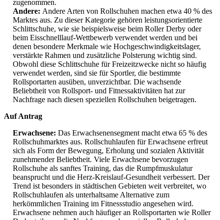
zugenommen.
Andere:
Andere Arten von Rollschuhen machen etwa 40 % des
Marktes aus. Zu dieser Kategorie gehören leistungsorientierte
Schlittschuhe, wie sie beispielsweise beim Roller Derby oder
beim Eisschnelllauf-Wettbewerb verwendet werden und bei
denen besondere Merkmale wie Hochgeschwindigkeitslager,
verstärkte Rahmen und zusätzliche Polsterung wichtig sind.
Obwohl diese Schlittschuhe für Freizeitzwecke nicht so häufig
verwendet werden, sind sie für Sportler, die bestimmte
Rollsportarten ausüben, unverzichtbar. Die wachsende
Beliebtheit von Rollsport- und Fitnessaktivitäten hat zur
Nachfrage nach diesen speziellen Rollschuhen beigetragen.
Auf Antrag
Erwachsene:
Das Erwachsenensegment macht etwa 65 % des
Rollschuhmarktes aus. Rollschuhlaufen für Erwachsene erfreut
sich als Form der Bewegung, Erholung und sozialen Aktivität
zunehmender Beliebtheit. Viele Erwachsene bevorzugen
Rollschuhe als sanftes Training, das die Rumpfmuskulatur
beansprucht und die Herz-Kreislauf-Gesundheit verbessert. Der
Trend ist besonders in städtischen Gebieten weit verbreitet, wo
Rollschuhlaufen als unterhaltsame Alternative zum
herkömmlichen Training im Fitnessstudio angesehen wird.
Erwachsene nehmen auch häufiger an Rollsportarten wie Roller