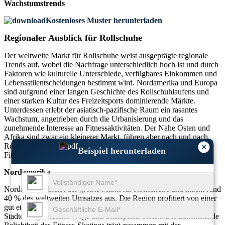
Wachstumstrends
Kostenloses Muster herunterladen
Regionaler Ausblick für Rollschuhe
Der weltweite Markt für Rollschuhe weist ausgeprägte regionale
Trends auf, wobei die Nachfrage unterschiedlich hoch ist und durch
Faktoren wie kulturelle Unterschiede, verfügbares Einkommen und
Lebensstilentscheidungen bestimmt wird. Nordamerika und Europa
sind aufgrund einer langen Geschichte des Rollschuhlaufens und
einer starken Kultur des Freizeitsports dominierende Märkte.
Unterdessen erlebt der asiatisch-pazifische Raum ein rasantes
Wachstum, angetrieben durch die Urbanisierung und das
zunehmende Interesse an Fitnessaktivitäten. Der Nahe Osten und
Afrika sind zwar ein kleinerer Markt, führen aber nach und nach
×
Rollsport und Freizeit-Skaten als Teil einer wachsenden
Beispiel herunterladen
Fitnesskultur ein.
Nordamerika
Nordamerika bleibt der größte Markt für Rollschuhe und macht rund
40 % des weltweiten Umsatzes aus. Die Region profitiert von einer
gut etablierten Kultur des Freizeit-Rollschuhlaufens, wobei viele
Städte ausgewiesene Wege und Skateparks bieten. Die zunehmende