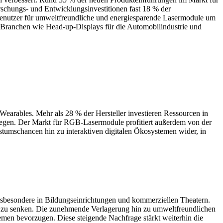
rschungs- und Entwicklungsinvestitionen fast 18 % der
benutzer für umweltfreundliche und energiesparende Lasermodule um
e Branchen wie Head-up-Displays für die Automobilindustrie und
arables. Mehr als 28 % der Hersteller investieren Ressourcen in
 legen. Der Markt für RGB-Lasermodule profitiert außerdem von der
tumschancen hin zu interaktiven digitalen Ökosystemen wider, in
besondere in Bildungseinrichtungen und kommerziellen Theatern.
% zu senken. Die zunehmende Verlagerung hin zu umweltfreundlichen
emen bevorzugen. Diese steigende Nachfrage stärkt weiterhin die