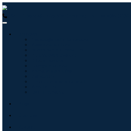
USA : +1 (855) 467-7775 (Gebührenfrei)
UK : +44 8085 022397
Branchen
Tecnologie dell'informazione
Assistenza sanitaria
Macchinari e attrezzature
Automotive e trasporti
Cibo e bevande
Energia e potenza
Aerospaziale e difesa
Agricoltura
Prodotti chimici e materiali
Architettura
Beni di consumo
Blogs
Über uns
Kontakt