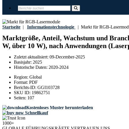
Startseite
|
Informationstechnologie
|
Markt für RGB-Lasermod
Marktgröße, Anteil, Wachstum und Branch
W, über 10 W), nach Anwendungen (Laserpr
Zuletzt aktualisiert:
09-December-2025
Basisjahr:
2025
Historische Daten:
2020-2024
Region:
Global
Format:
PDF
Berichts-ID:
GGI103728
SKU ID:
19862751
Seiten:
107
Kostenloses Muster herunterladen
Schnellkauf
1000+
GLOBALE FÜHRUNGSKRÄFTE VERTRAUEN UNS