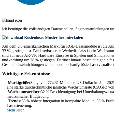
Ich benötige die
vollständigen Datentabellen, Segmentaufteilungen u
Kostenloses Muster herunterladen
Auf dem US-amerikanischen Markt für RGB-Lasermodule ist die Akze
33 % gestiegen ist. Bei laserbasierten Werbedisplays ist ein Wachst
sind auf neue AR/VR-Hardware-Einsätze in Spielen und Simulationen 
und -prüfung um 28 % gestiegen. Darüber hinaus beschleunigt die fas
Gesundheitseinrichtungen zunehmend hochaufgelöste Laservisualisier
Wichtigste Erkenntnisse
Marktgröße:
Steigt von 774,31 Millionen US-Dollar im Jahr 2025
eine starke durchschnittliche jährliche Wachstumsrate (CAGR) von
Wachstumstreiber:
32 % Beschleunigung bei Unterhaltungsvisua
medizinischer Bildgebung.
Trends:
38 % höhere Integration in kompakte Module, 33 % Präfere
Lasersteuerung.
Mehr lesen..