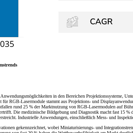
mstrends
 Anwendungsmöglichkeiten in den Bereichen Projektionssysteme, Unter
t für RGB-Lasermodule stammt aus Projektions- und Displayanwendun
entfallen rund 25 % der Marktnutzung von RGB-Lasermodulen auf Bühn
rtrifft. Die medizinische Bildgebung und Diagnostik macht fast 15 %
nterstreicht. Industrielle Anwendungen, einschließlich Mess- und Inspe
tionen gekennzeichnet, wobei Miniaturisierungs- und Integrationstre
serung von fast 20 % haben die Wettbewerbsfähigkeit am Markt deutlic