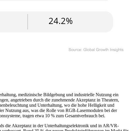
haltung, medizinische Bildgebung und industrielle Nutzung ein
gen, angetrieben durch die zunehmende Akzeptanz in Theatern,
enbeleuchtung und Unterhaltung, wo die hohe Helligkeit und
 der Nutzung aus, was die Rolle von RGB-Lasermodulen bei der
ktionssysteme, tragen etwa 10 % zum Gesamtverbrauch bei.
nds die Akzeptanz in der Unterhaltungselektronik und in AR/VR-
h verbessert. Rund 35 % der neuen Produkteinführungen im Markt für