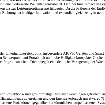
nd eine verbesserte Wellenlängenstabilität. Darüber hinaus machen Fo
orstoß zur Leistungsoptimierung hindeutet. Da die Präferenz der End
 Richtung nachhaltiger Innovation und expandiert gleichzeitig in neu
er Unterhaltungselektronik, insbesondere AR/VR-Geräten und Smart We
n Schwerpunkt auf Portabilität und hohe Helligkeit kompakter Geräte
frage ausmachen. Dies spiegelt eine deutliche Verlagerung der Wachs
h Projektions- und großformatige Displayanwendungen getrieben, ins
Effizienzniveaus zu erreichen und den Energieverbrauch um etwa 20 
erbasierte Projektionen gegenüber herkömmlichen lampenbasierten Syst