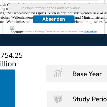
ch die starke Nachfrage nach lebendiger Beleuchtung und verbesserten 
apping und Lasershows und tragen so zu einem erstklassigen Unterhalt
ing und Head-Mounted Optics. Auch in der Industrie werden RGB-Lase
Bereichen Wellenlängenstabilität, Hitzebeständigkeit und Miniaturisie
Absenden
nten Werbeinfrastrukturen. Globale Hersteller erweitern ihr optisches 
Wir gewährleisten vollständige Vertraulichkeit Ihrer persönlichen Daten.
Datenschutz