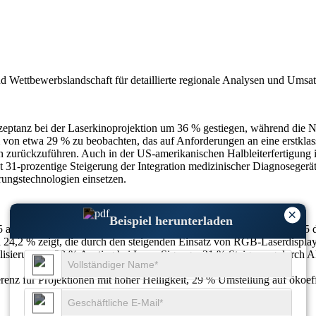
nd Wettbewerbslandschaft
für detaillierte regionale Analysen und Umsa
ptanz bei der Laserkinoprojektion um 36 % gestiegen, während die N
um von etwa 29 % zu beobachten, das auf Anforderungen an eine erstkla
zurückzuführen. Auch in der US-amerikanischen Halbleiterfertigung i
t 31-prozentige Steigerung der Integration medizinischer Diagnosegerä
ungstechnologien einsetzen.
×
Beispiel herunterladen
 auf 961,69 Millionen US-Dollar im Jahr 2026 und schreitet bis 2035 
 24,2 % zeigt, die durch den steigenden Einsatz von RGB-Laserdisplays
lisierungen, 28 % Anstieg bei Laser Signage, 21 % Steigerung durc
nz für Projektionen mit hoher Helligkeit, 29 % Umstellung auf ökoeffi