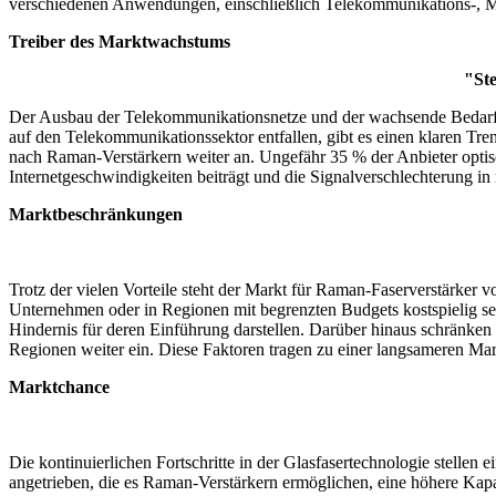
verschiedenen Anwendungen, einschließlich Telekommunikations-, Med
Treiber des Marktwachstums
"St
Der Ausbau der Telekommunikationsnetze und der wachsende Bedarf 
auf den Telekommunikationssektor entfallen, gibt es einen klaren Tre
nach Raman-Verstärkern weiter an. Ungefähr 35 % der Anbieter optis
Internetgeschwindigkeiten beiträgt und die Signalverschlechterung in
Marktbeschränkungen
Trotz der vielen Vorteile steht der Markt für Raman-Faserverstärker
Unternehmen oder in Regionen mit begrenzten Budgets kostspielig s
Hindernis für deren Einführung darstellen. Darüber hinaus schränken
Regionen weiter ein. Diese Faktoren tragen zu einer langsameren Mark
Marktchance
Die kontinuierlichen Fortschritte in der Glasfasertechnologie stell
angetrieben, die es Raman-Verstärkern ermöglichen, eine höhere Kapa