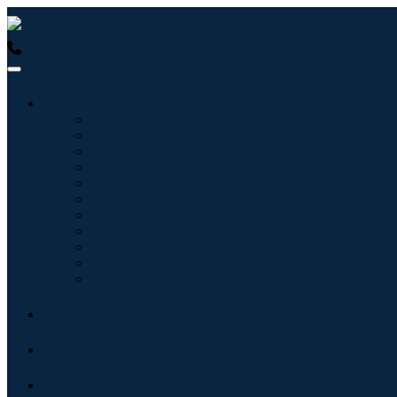
USA : +1 (855) 467-7775 (Gebührenfrei)
UK : +44 8085 022397
Branchen
Tecnologie dell'informazione
Assistenza sanitaria
Macchinari e attrezzature
Automotive e trasporti
Cibo e bevande
Energia e potenza
Aerospaziale e difesa
Agricoltura
Prodotti chimici e materiali
Architettura
Beni di consumo
Blogs
Über uns
Kontakt