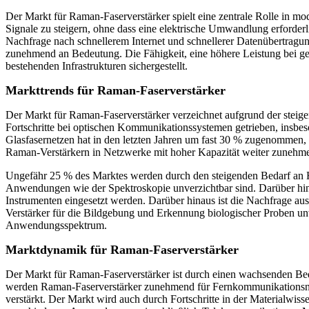
Der Markt für Raman-Faserverstärker spielt eine zentrale Rolle in m
Signale zu steigern, ohne dass eine elektrische Umwandlung erforder
Nachfrage nach schnellerem Internet und schnellerer Datenübertra
zunehmend an Bedeutung. Die Fähigkeit, eine höhere Leistung bei ger
bestehenden Infrastrukturen sichergestellt.
Markttrends für Raman-Faserverstärker
Der Markt für Raman-Faserverstärker verzeichnet aufgrund der ste
Fortschritte bei optischen Kommunikationssystemen getrieben, insbe
Glasfasernetzen hat in den letzten Jahren um fast 30 % zugenommen, d
Raman-Verstärkern in Netzwerke mit hoher Kapazität weiter zunehmen 
Ungefähr 25 % des Marktes werden durch den steigenden Bedarf an 
Anwendungen wie der Spektroskopie unverzichtbar sind. Darüber hin
Instrumenten eingesetzt werden. Darüber hinaus ist die Nachfrage au
Verstärker für die Bildgebung und Erkennung biologischer Proben unv
Anwendungsspektrum.
Marktdynamik für Raman-Faserverstärker
Der Markt für Raman-Faserverstärker ist durch einen wachsenden Beda
werden Raman-Faserverstärker zunehmend für Fernkommunikationsnetze
verstärkt. Der Markt wird auch durch Fortschritte in der Materialwis