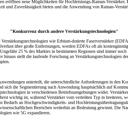
n eröffnen neue Möglichkeiten für Hochleistungs-Raman-Verstärker. Es 
it und Zuverlässigkeit bieten und die Anwendung von Raman-Verstärk
"Konkurrenz durch andere Verstärkungstechnologien"
ve Verstärkungstechnologien wie Erbium-dotierte Faserverstärker (EDF
nalverlust über große Entfernungen, werden EDFAs oft als kostengünsti
 Ungefähr 25 % des Marktes in bestimmten Regionen sind immer noch
r hinaus stellt die laufende Forschung an Verstärkungstechnologien d
upten.
 Anwendungen unterteilt, die unterschiedliche Anforderungen in den K
end sich die Segmentierung nach Anwendung hauptsächlich auf Kommun
gstechnologien in verschiedenen Betriebsumgebungen wider. Verstärke
 wichtig ist, während Verstärker vom verteilten Typ in breiteren, wei
Bedarfs an Hochgeschwindigkeits- und Hochleistungsübertragungsdat
issenschaftlichen Bereichen weiterhin an Bedeutung gewinnt. Die Nac
ologien wie 5G expandieren.