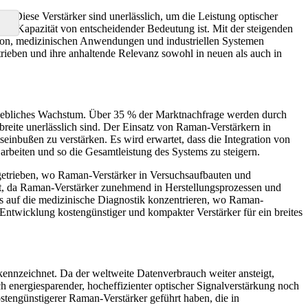
 Diese Verstärker sind unerlässlich, um die Leistung optischer
her Kapazität von entscheidender Bedeutung ist. Mit der steigenden
ion, medizinischen Anwendungen und industriellen Systemen
trieben und ihre anhaltende Relevanz sowohl in neuen als auch in
rhebliches Wachstum. Über 35 % der Marktnachfrage werden durch
eite unerlässlich sind. Der Einsatz von Raman-Verstärkern in
einbußen zu verstärken. Es wird erwartet, dass die Integration von
rbeiten und so die Gesamtleistung des Systems zu steigern.
etrieben, wo Raman-Verstärker in Versuchsaufbauten und
t, da Raman-Verstärker zunehmend in Herstellungsprozessen und
es auf die medizinische Diagnostik konzentrieren, wo Raman-
Entwicklung kostengünstiger und kompakter Verstärker für ein breites
kennzeichnet. Da der weltweite Datenverbrauch weiter ansteigt,
energiesparender, hocheffizienter optischer Signalverstärkung noch
ostengünstigerer Raman-Verstärker geführt haben, die in