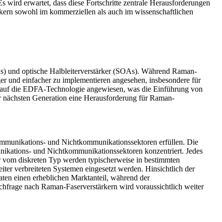
wird erwartet, dass diese Fortschritte zentrale Herausforderungen
ern sowohl im kommerziellen als auch im wissenschaftlichen
As) und optische Halbleiterverstärker (SOAs). Während Raman-
ger und einfacher zu implementieren angesehen, insbesondere für
 auf die EDFA-Technologie angewiesen, was die Einführung von
er nächsten Generation eine Herausforderung für Raman-
ommunikations- und Nichtkommunikationssektoren erfüllen. Die
ikations- und Nichtkommunikationssektoren konzentriert. Jedes
r vom diskreten Typ werden typischerweise in bestimmten
ter verbreiteten Systemen eingesetzt werden. Hinsichtlich der
en einen erheblichen Marktanteil, während der
hfrage nach Raman-Faserverstärkern wird voraussichtlich weiter