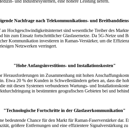
izin- und Industriesystemen, eine höhere Leistung liefern.
eigende Nachfrage nach Telekommunikations- und Breitbanddiens
an Hochgeschwindigkeitsinternet sind wesentliche Treiber des Markt
nd hin zum Einsatz fortschrittlicher Glasfasernetze. Da 5G-Netze und B
cher Kommunikation investieren in Raman-Verstärker, um die Effizienz
 riesigen Netzwerken verringert.
"Hohe Anfangsinvestitions- und Installationskosten"
 vor Herausforderungen im Zusammenhang mit hohen Anschaffungskosten.
ein. Etwa 20 % der Kunden in Schwellenländern geben an, dass die ho
 die mit diesen Systemen verbundenen Wartungs- und Installationskost
tdurchdringung in bestimmten geografischen Gebieten bei und behindern
"Technologische Fortschritte in der Glasfaserkommunikation"
en eine bedeutende Chance für den Markt für Raman-Faserverstärker dar
zität, größere Entfernungen und eine effizientere Signalverstärkung zu