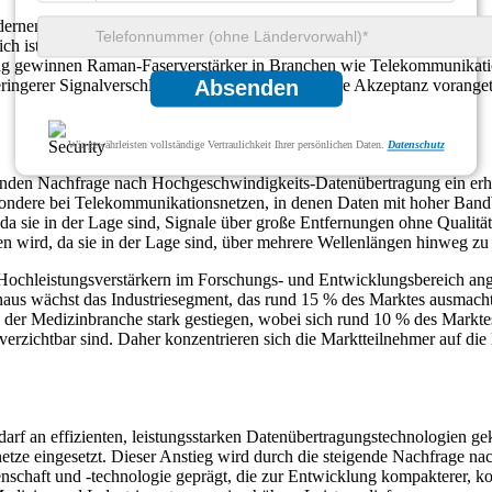
odernen Kommunikationssystemen, insbesondere in optischen Netzwerken.
lich ist, was sie für die Kommunikation über große Entfernungen mit ho
gung gewinnen Raman-Faserverstärker in Branchen wie Telekommunikat
ingerer Signalverschlechterung zu liefern, hat ihre Akzeptanz vorange
Absenden
Wir gewährleisten vollständige Vertraulichkeit Ihrer persönlichen Daten.
Datenschutz
igenden Nachfrage nach Hochgeschwindigkeits-Datenübertragung ein e
sondere bei Telekommunikationsnetzen, in denen Daten mit hoher Bandbr
a sie in der Lage sind, Signale über große Entfernungen ohne Qualitäts
wird, da sie in der Lage sind, über mehrere Wellenlängen hinweg zu a
Hochleistungsverstärkern im Forschungs- und Entwicklungsbereich ang
aus wächst das Industriesegment, das rund 15 % des Marktes ausmach
s der Medizinbranche stark gestiegen, wobei sich rund 10 % des Markt
erzichtbar sind. Daher konzentrieren sich die Marktteilnehmer auf die 
rf an effizienten, leistungsstarken Datenübertragungstechnologien ge
 eingesetzt. Dieser Anstieg wird durch die steigende Nachfrage nach 
senschaft und -technologie geprägt, die zur Entwicklung kompakterer, k