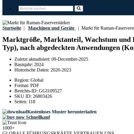
Startseite
|
Maschinen und Geräte
|
Markt für Raman-Faserverst
Marktgröße, Marktanteil, Wachstum und Br
Typ), nach abgedeckten Anwendungen (Kom
Zuletzt aktualisiert:
09-December-2025
Basisjahr:
2024
Historische Daten:
2020-2023
Region:
Global
Format:
PDF
Berichts-ID:
GGI109527
SKU ID:
26803426
Seiten:
118
Kostenloses Muster herunterladen
Schnellkauf
1000+
GLOBALE FÜHRUNGSKRÄFTE VERTRAUEN UNS