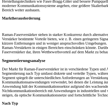
Herstellungstechniken wie Faser-Bragg-Gitter und bessere Pumpquelle
moderner Kommunikationssysteme angehen, eine größere Skalierbarke
Bereich weiter ausbauen.
Marktherausforderung
Raman-Faserverstärker stehen in starker Konkurrenz durch alternati
Verstärker bestimmte Vorteile bieten, wie z. B. einen geringeren Sig
kürzere Entfernungen und in weniger anspruchsvollen Umgebungen.
Raman-Verstärkern in einigen Bereichen einschränken könnte. Darübe
Faserverstärker dar, ihren Wettbewerbsvorteil auf dem Markt zu beha
Segmentierungsanalyse
Der Markt für Raman-Faserverstärker ist in verschiedene Typen und
Segmentierung nach Typ umfasst diskrete und verteilte Typen, währ
Segment spiegelt die unterschiedlichen Anforderungen an Verstärkun
Kommunikationsanwendungen verwendet, bei denen die Leistung äußerst
Anwendung hält der Kommunikationssektor aufgrund des wachsenden 
Nichtkommunikationsbereich mit Anwendungen in industriellen und w
steigen, da optische Kommunikationsnetze und fortschrittliche Techn
Nach Typ