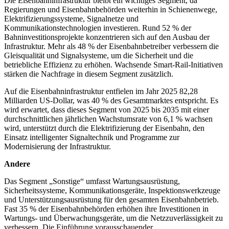
Die Eisenbahninfrastruktur bleibt ein wichtiges Segment, da
Regierungen und Eisenbahnbehörden weiterhin in Schienenwege,
Elektrifizierungssysteme, Signalnetze und
Kommunikationstechnologien investieren. Rund 52 % der
Bahninvestitionsprojekte konzentrieren sich auf den Ausbau der
Infrastruktur. Mehr als 48 % der Eisenbahnbetreiber verbessern die
Gleisqualität und Signalsysteme, um die Sicherheit und die
betriebliche Effizienz zu erhöhen. Wachsende Smart-Rail-Initiativen
stärken die Nachfrage in diesem Segment zusätzlich.
Auf die Eisenbahninfrastruktur entfielen im Jahr 2025 82,28
Milliarden US-Dollar, was 40 % des Gesamtmarktes entspricht. Es
wird erwartet, dass dieses Segment von 2025 bis 2035 mit einer
durchschnittlichen jährlichen Wachstumsrate von 6,1 % wachsen
wird, unterstützt durch die Elektrifizierung der Eisenbahn, den
Einsatz intelligenter Signaltechnik und Programme zur
Modernisierung der Infrastruktur.
Andere
Das Segment „Sonstige“ umfasst Wartungsausrüstung,
Sicherheitssysteme, Kommunikationsgeräte, Inspektionswerkzeuge
und Unterstützungsausrüstung für den gesamten Eisenbahnbetrieb.
Fast 35 % der Eisenbahnbehörden erhöhen ihre Investitionen in
Wartungs- und Überwachungsgeräte, um die Netzzuverlässigkeit zu
verbessern. Die Einführung vorausschauender