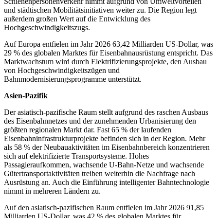
Schienenpersonenverkehr nimmt aufgrund von Umweltvorteilen
und städtischen Mobilitätsinitiativen weiter zu. Die Region legt
außerdem großen Wert auf die Entwicklung des
Hochgeschwindigkeitszugs.
Auf Europa entfielen im Jahr 2026 63,42 Milliarden US-Dollar, was
29 % des globalen Marktes für Eisenbahnausrüstung entspricht. Das
Marktwachstum wird durch Elektrifizierungsprojekte, den Ausbau
von Hochgeschwindigkeitszügen und
Bahnmodernisierungsprogramme unterstützt.
Asien-Pazifik
Der asiatisch-pazifische Raum stellt aufgrund des raschen Ausbaus
des Eisenbahnnetzes und der zunehmenden Urbanisierung den
größten regionalen Markt dar. Fast 65 % der laufenden
Eisenbahninfrastrukturprojekte befinden sich in der Region. Mehr
als 58 % der Neubauaktivitäten im Eisenbahnbereich konzentrieren
sich auf elektrifizierte Transportsysteme. Hohes
Passagieraufkommen, wachsende U-Bahn-Netze und wachsende
Gütertransportaktivitäten treiben weiterhin die Nachfrage nach
Ausrüstung an. Auch die Einführung intelligenter Bahntechnologie
nimmt in mehreren Ländern zu.
Auf den asiatisch-pazifischen Raum entfielen im Jahr 2026 91,85
Milliarden US-Dollar, was 42 % des globalen Marktes für