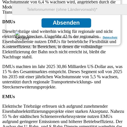
Wachstumsrate von 6,4 % wachsen wird, angetrieben durch die
Modernisierung der Schienenflotten und den Ausbau der
Transportnetze.
DMUs
Absenden
Dieseltriebzüge sind weiterhin wichtig für regionale und nicht
elektrifizierte Strecken. Ungefähr 42 % der regionalen
Wir gewährleisten vollständige Vertraulichkeit Ihrer persönlichen Daten.
Datenschutz
Eisenbahndienste nutzen DMUs für betriebliche Flexibilität und
Kosteneffizienz. In Bereichen, in denen die vollständige
Elektrifizierung der Bahn noch nicht erreicht ist, bleibt die
Nachfrage stabil.
DMUs machten im Jahr 2025 30,86 Milliarden US-Dollar aus, was
15 % des Gesamtmarktes entspricht. Dieses Segment soll von 2025
bis 2035 mit einer jährlichen Wachstumsrate von 5,5 % wachsen,
unterstützt durch regionale Transportentwicklungs- und
Streckenerweiterungsprojekte.
EMUs
Elektrische Triebzüge erfreuen sich aufgrund zunehmender
Eisenbahnelektrifizierungsprojekte einer starken Akzeptanz. Nahezu
55 % der städtischen Schienenverkehrssysteme nutzen EMUs
aufgrund geringerer Emissionen und höherer Betriebseffizienz. Der
Ausbau der U-Bahn- und S-Bahn-Dienste unterstützt weiterhin das