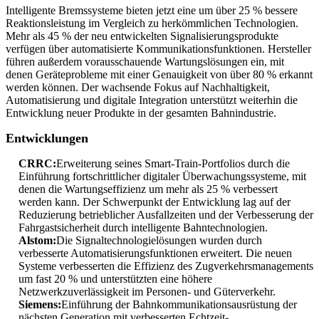
Intelligente Bremssysteme bieten jetzt eine um über 25 % bessere
Reaktionsleistung im Vergleich zu herkömmlichen Technologien.
Mehr als 45 % der neu entwickelten Signalisierungsprodukte
verfügen über automatisierte Kommunikationsfunktionen. Hersteller
führen außerdem vorausschauende Wartungslösungen ein, mit
denen Geräteprobleme mit einer Genauigkeit von über 80 % erkannt
werden können. Der wachsende Fokus auf Nachhaltigkeit,
Automatisierung und digitale Integration unterstützt weiterhin die
Entwicklung neuer Produkte in der gesamten Bahnindustrie.
Entwicklungen
CRRC:
Erweiterung seines Smart-Train-Portfolios durch die
Einführung fortschrittlicher digitaler Überwachungssysteme, mit
denen die Wartungseffizienz um mehr als 25 % verbessert
werden kann. Der Schwerpunkt der Entwicklung lag auf der
Reduzierung betrieblicher Ausfallzeiten und der Verbesserung der
Fahrgastsicherheit durch intelligente Bahntechnologien.
Alstom:
Die Signaltechnologielösungen wurden durch
verbesserte Automatisierungsfunktionen erweitert. Die neuen
Systeme verbesserten die Effizienz des Zugverkehrsmanagements
um fast 20 % und unterstützten eine höhere
Netzwerkzuverlässigkeit im Personen- und Güterverkehr.
Siemens:
Einführung der Bahnkommunikationsausrüstung der
nächsten Generation mit verbesserten Echtzeit-