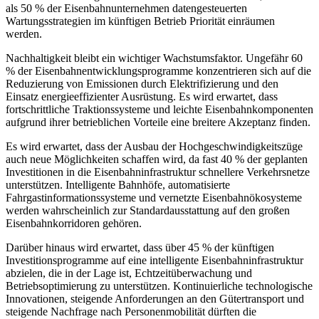
als 50 % der Eisenbahnunternehmen datengesteuerten
Wartungsstrategien im künftigen Betrieb Priorität einräumen
werden.
Nachhaltigkeit bleibt ein wichtiger Wachstumsfaktor. Ungefähr 60
% der Eisenbahnentwicklungsprogramme konzentrieren sich auf die
Reduzierung von Emissionen durch Elektrifizierung und den
Einsatz energieeffizienter Ausrüstung. Es wird erwartet, dass
fortschrittliche Traktionssysteme und leichte Eisenbahnkomponenten
aufgrund ihrer betrieblichen Vorteile eine breitere Akzeptanz finden.
Es wird erwartet, dass der Ausbau der Hochgeschwindigkeitszüge
auch neue Möglichkeiten schaffen wird, da fast 40 % der geplanten
Investitionen in die Eisenbahninfrastruktur schnellere Verkehrsnetze
unterstützen. Intelligente Bahnhöfe, automatisierte
Fahrgastinformationssysteme und vernetzte Eisenbahnökosysteme
werden wahrscheinlich zur Standardausstattung auf den großen
Eisenbahnkorridoren gehören.
Darüber hinaus wird erwartet, dass über 45 % der künftigen
Investitionsprogramme auf eine intelligente Eisenbahninfrastruktur
abzielen, die in der Lage ist, Echtzeitüberwachung und
Betriebsoptimierung zu unterstützen. Kontinuierliche technologische
Innovationen, steigende Anforderungen an den Gütertransport und
steigende Nachfrage nach Personenmobilität dürften die