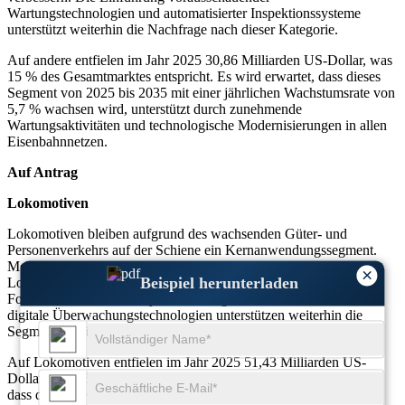
Wartungstechnologien und automatisierter Inspektionssysteme
unterstützt weiterhin die Nachfrage nach dieser Kategorie.
Auf andere entfielen im Jahr 2025 30,86 Milliarden US-Dollar, was
15 % des Gesamtmarktes entspricht. Es wird erwartet, dass dieses
Segment von 2025 bis 2035 mit einer jährlichen Wachstumsrate von
5,7 % wachsen wird, unterstützt durch zunehmende
Wartungsaktivitäten und technologische Modernisierungen in allen
Eisenbahnnetzen.
Auf Antrag
Lokomotiven
Lokomotiven bleiben aufgrund des wachsenden Güter- und
Personenverkehrs auf der Schiene ein Kernanwendungssegment.
Mehr als 58 % der Bahnbetreiber investieren in effiziente
×
Beispiel herunterladen
Lokomotivtechnologien, um die Betriebsleistung zu verbessern.
Fortschrittliche Antriebssysteme, energieeffiziente Motoren und
digitale Überwachungstechnologien unterstützen weiterhin die
Segmententwicklung in den wichtigsten Eisenbahnmärkten.
Auf Lokomotiven entfielen im Jahr 2025 51,43 Milliarden US-
Dollar, was 25 % des Gesamtmarktes entspricht. Es wird erwartet,
dass dieses Segment von 2025 bis 2035 mit einer jährlichen