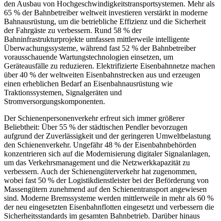
den Ausbau von Hochgeschwindigkeitstransportsystemen. Mehr als
65 % der Bahnbetreiber weltweit investieren verstärkt in moderne
Bahnausrüstung, um die betriebliche Effizienz und die Sicherheit
der Fahrgäste zu verbessern. Rund 58 % der
Bahninfrastrukturprojekte umfassen mittlerweile intelligente
Überwachungssysteme, während fast 52 % der Bahnbetreiber
vorausschauende Wartungstechnologien einsetzen, um
Geräteausfälle zu reduzieren. Elektrifizierte Eisenbahnnetze machen
über 40 % der weltweiten Eisenbahnstrecken aus und erzeugen
einen erheblichen Bedarf an Eisenbahnausrüstung wie
Traktionssystemen, Signalgeräten und
Stromversorgungskomponenten.
Der Schienenpersonenverkehr erfreut sich immer größerer
Beliebtheit: Über 55 % der städtischen Pendler bevorzugen
aufgrund der Zuverlässigkeit und der geringeren Umweltbelastung
den Schienenverkehr. Ungefähr 48 % der Eisenbahnbehörden
konzentrieren sich auf die Modernisierung digitaler Signalanlagen,
um das Verkehrsmanagement und die Netzwerkkapazität zu
verbessern. Auch der Schienengüterverkehr hat zugenommen,
wobei fast 50 % der Logistikdienstleister bei der Beförderung von
Massengütern zunehmend auf den Schienentransport angewiesen
sind. Moderne Bremssysteme werden mittlerweile in mehr als 60 %
der neu eingesetzten Eisenbahnflotten eingesetzt und verbessern die
Sicherheitsstandards im gesamten Bahnbetrieb. Darüber hinaus