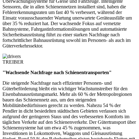
Überwachungssysteme für Gleise und Fahrzeuge. Intelligente
Sensoren, die in allen Schienennetzen installiert sind, haben die
Fehlererkennungsraten um fast 40 % verbessert, während der
Einsatz vorausschauender Wartung unerwartete Geräteausfälle um
über 35 % reduziert hat. Der wachsende Fokus auf vernetzte
Bahnsysteme, Fahrgastinformationslösungen und automatisierte
Sicherheitsausrüstung führt zu einer starken Nachfrage nach
fortschrittlicher Bahnausrüstung sowohl im Personen- als auch im
Güterverkehrssektor.
TREIBER
"Wachsende Nachfrage nach Schienentransporten"
Die steigende Nachfrage nach effizienter Personen- und
Güterbeförderung bleibt ein wichtiger Wachstumstreiber für den
Eisenbahnausrüstungsmarkt. Mehr als 60 % der Metropolregionen
bauen das Schienennetz aus, um den steigenden
Mobilitätsbedürfnissen gerecht zu werden. Nahezu 54 % der
Pendler in dicht besiedelten städtischen Gebieten verlassen sich
aufgrund der geringeren Staus und des verbesserten Komforts im
täglichen Verkehr auf den Schienenverkehr. Der Gütertransport über
Schienensysteme hat um etwa 45 % zugenommen, was
Investitionen in Lokomotiven, Waggons und Gleisausrüstung
fördert. Rund 50 % der Bahnbetreiber rüsten bestehende Flotten mit