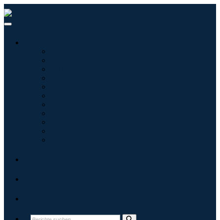
Branchen
Tecnologie dell'informazione
Assistenza sanitaria
Macchinari e attrezzature
Automotive e trasporti
Cibo e bevande
Energia e potenza
Aerospaziale e difesa
Agricoltura
Prodotti chimici e materiali
Architettura
Beni di consumo
Blogs
Über uns
Kontakt