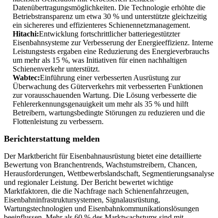
Datenübertragungsmöglichkeiten. Die Technologie erhöhte die
Betriebstransparenz um etwa 30 % und unterstützte gleichzeitig
ein sichereres und effizienteres Schienennetzmanagement.
Hitachi:
Entwicklung fortschrittlicher batteriegestützter
Eisenbahnsysteme zur Verbesserung der Energieeffizienz. Interne
Leistungstests ergaben eine Reduzierung des Energieverbrauchs
um mehr als 15 %, was Initiativen für einen nachhaltigen
Schienenverkehr unterstützt.
Wabtec:
Einführung einer verbesserten Ausrüstung zur
Überwachung des Güterverkehrs mit verbesserten Funktionen
zur vorausschauenden Wartung. Die Lösung verbesserte die
Fehlererkennungsgenauigkeit um mehr als 35 % und hilft
Betreibern, wartungsbedingte Störungen zu reduzieren und die
Flottenleistung zu verbessern.
Berichterstattung melden
Der Marktbericht für Eisenbahnausrüstung bietet eine detaillierte
Bewertung von Branchentrends, Wachstumstreibern, Chancen,
Herausforderungen, Wettbewerbslandschaft, Segmentierungsanalyse
und regionaler Leistung. Der Bericht bewertet wichtige
Marktfaktoren, die die Nachfrage nach Schienenfahrzeugen,
Eisenbahninfrastruktursystemen, Signalausrüstung,
Wartungstechnologien und Eisenbahnkommunikationslösungen
beeinflussen. Mehr als 60 % des Marktwachstums sind mit