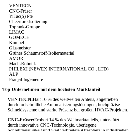
VENTECN
CNC-Fräser
YiTac(S) Pte
Cheerfore-Isolierung
Toprank-Gruppe
LIMAC
GOMECH
Kumpel
Glasmeister
Grünes Schaumstoff-Isoliermaterial
AMOR
Mach-Robotik
PHILEXI (NEWEX INTERNATIONAL CO., LTD)
ALP
Pranjal-Ingenieure
Top-Unternehmen mit dem höchsten Marktanteil
VENTECN:
Hält 16 % des weltweiten Anteils, angetrieben
durch fortschrittliche Automatisierungslösungen, hochpräzise
Schneidsysteme und starke Präsenz bei großen HVAC-Projekten.
CNC-Fräser:
Erobert 14 % des Weltmarktanteils, unterstützt
durch innovative CNC-Technologie, überlegene
Schnittgenauigkeit und weit verbreitete Akzeptanz in industriellen