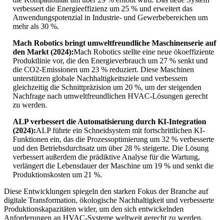
verbessert die Energieeffizienz um 25 % und erweitert das
Anwendungspotenzial in Industrie- und Gewerbebereichen um
mehr als 30 %.
Mach Robotics bringt umweltfreundliche Maschinenserie auf
den Markt (2024):
Mach Robotics stellte eine neue ökoeffiziente
Produktlinie vor, die den Energieverbrauch um 27 % senkt und
die CO2-Emissionen um 23 % reduziert. Diese Maschinen
unterstützen globale Nachhaltigkeitsziele und verbessern
gleichzeitig die Schnittpräzision um 20 %, um der steigenden
Nachfrage nach umweltfreundlichen HVAC-Lösungen gerecht
zu werden.
ALP verbessert die Automatisierung durch KI-Integration
(2024):
ALP führte ein Schneidsystem mit fortschrittlichen KI-
Funktionen ein, das die Prozessoptimierung um 32 % verbesserte
und den Betriebsdurchsatz um über 28 % steigerte. Die Lösung
verbessert außerdem die prädiktive Analyse für die Wartung,
verlängert die Lebensdauer der Maschine um 19 % und senkt die
Produktionskosten um 21 %.
Diese Entwicklungen spiegeln den starken Fokus der Branche auf
digitale Transformation, ökologische Nachhaltigkeit und verbesserte
Produktionskapazitäten wider, um den sich entwickelnden
Anforderungen an HVAC-Systeme weltweit gerecht zu werden.