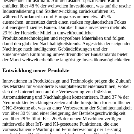
bestehender Infrastruktur. Auf den asiatisch-pazifischen Raum
entfallen über 48 % der weltweiten Investitionen, was auf die rasche
Industrialisierung und Stadtentwicklung zurückzuführen ist,
während Nordamerika und Europa zusammen etwa 45 %
ausmachen, unterstützt durch einen starken regulatorischen Fokus
auf energieeffizientes Bauen. Darüber hinaus investieren mehr als
29 % der Hersteller Mittel in umweltfreundliche
Produktionstechnologien und recycelbare Materialien und folgen
damit den globalen Nachhaltigkeitstrends. Angesichts der steigenden
Nachfrage nach intelligenten Gebäudelösungen und der
zunehmenden Einführung umweltfreundlicher Baustandards bietet
der Markt weltweit erhebliche langfristige Investitionsmöglichkeiten.
Entwicklung neuer Produkte
Innovationen in Produktdesign und Technologie prägen die Zukunft
des Marktes für vorisolierte Kanalplattenschneidemaschinen, wobei
sich die Unternehmen auf die Verbesserung von Präzision,
Automatisierung und Nachhaltigkeit konzentrieren. Rund 37 % der
Neuproduktentwicklungen zielen auf die Integration fortschrittlicher
CNC-Systeme ab, was zu einer Verbesserung der Schnittgenauigkeit
von über 30 % und einer Steigerung der Betriebsgeschwindigkeit
von über 28 % führt. Fast 26 % der neuen Maschinen verfügen
mittlerweile über IoT- und KI-gesteuerte Funktionen, die eine
vorausschauende Wartung und Fernüberwachung der Leistung