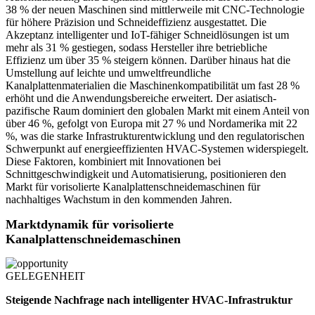
38 % der neuen Maschinen sind mittlerweile mit CNC-Technologie
für höhere Präzision und Schneideffizienz ausgestattet. Die
Akzeptanz intelligenter und IoT-fähiger Schneidlösungen ist um
mehr als 31 % gestiegen, sodass Hersteller ihre betriebliche
Effizienz um über 35 % steigern können. Darüber hinaus hat die
Umstellung auf leichte und umweltfreundliche
Kanalplattenmaterialien die Maschinenkompatibilität um fast 28 %
erhöht und die Anwendungsbereiche erweitert. Der asiatisch-
pazifische Raum dominiert den globalen Markt mit einem Anteil von
über 46 %, gefolgt von Europa mit 27 % und Nordamerika mit 22
%, was die starke Infrastrukturentwicklung und den regulatorischen
Schwerpunkt auf energieeffizienten HVAC-Systemen widerspiegelt.
Diese Faktoren, kombiniert mit Innovationen bei
Schnittgeschwindigkeit und Automatisierung, positionieren den
Markt für vorisolierte Kanalplattenschneidemaschinen für
nachhaltiges Wachstum in den kommenden Jahren.
Marktdynamik für vorisolierte
Kanalplattenschneidemaschinen
GELEGENHEIT
Steigende Nachfrage nach intelligenter HVAC-Infrastruktur