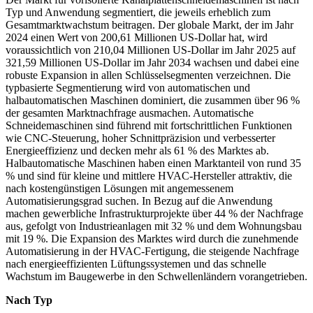
Typ und Anwendung segmentiert, die jeweils erheblich zum
Gesamtmarktwachstum beitragen. Der globale Markt, der im Jahr
2024 einen Wert von 200,61 Millionen US-Dollar hat, wird
voraussichtlich von 210,04 Millionen US-Dollar im Jahr 2025 auf
321,59 Millionen US-Dollar im Jahr 2034 wachsen und dabei eine
robuste Expansion in allen Schlüsselsegmenten verzeichnen. Die
typbasierte Segmentierung wird von automatischen und
halbautomatischen Maschinen dominiert, die zusammen über 96 %
der gesamten Marktnachfrage ausmachen. Automatische
Schneidemaschinen sind führend mit fortschrittlichen Funktionen
wie CNC-Steuerung, hoher Schnittpräzision und verbesserter
Energieeffizienz und decken mehr als 61 % des Marktes ab.
Halbautomatische Maschinen haben einen Marktanteil von rund 35
% und sind für kleine und mittlere HVAC-Hersteller attraktiv, die
nach kostengünstigen Lösungen mit angemessenem
Automatisierungsgrad suchen. In Bezug auf die Anwendung
machen gewerbliche Infrastrukturprojekte über 44 % der Nachfrage
aus, gefolgt von Industrieanlagen mit 32 % und dem Wohnungsbau
mit 19 %. Die Expansion des Marktes wird durch die zunehmende
Automatisierung in der HVAC-Fertigung, die steigende Nachfrage
nach energieeffizienten Lüftungssystemen und das schnelle
Wachstum im Baugewerbe in den Schwellenländern vorangetrieben.
Nach Typ