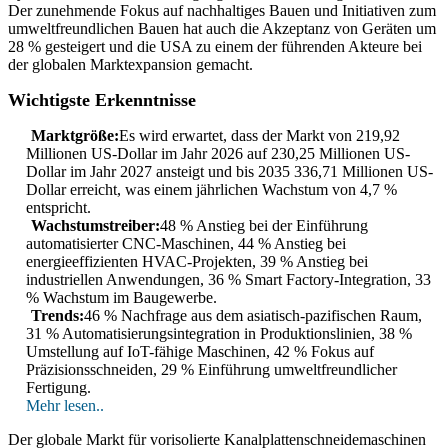
Der zunehmende Fokus auf nachhaltiges Bauen und Initiativen zum
umweltfreundlichen Bauen hat auch die Akzeptanz von Geräten um
28 % gesteigert und die USA zu einem der führenden Akteure bei
der globalen Marktexpansion gemacht.
Wichtigste Erkenntnisse
Marktgröße:
Es wird erwartet, dass der Markt von 219,92
Millionen US-Dollar im Jahr 2026 auf 230,25 Millionen US-
Dollar im Jahr 2027 ansteigt und bis 2035 336,71 Millionen US-
Dollar erreicht, was einem jährlichen Wachstum von 4,7 %
entspricht.
Wachstumstreiber:
48 % Anstieg bei der Einführung
automatisierter CNC-Maschinen, 44 % Anstieg bei
energieeffizienten HVAC-Projekten, 39 % Anstieg bei
industriellen Anwendungen, 36 % Smart Factory-Integration, 33
% Wachstum im Baugewerbe.
Trends:
46 % Nachfrage aus dem asiatisch-pazifischen Raum,
31 % Automatisierungsintegration in Produktionslinien, 38 %
Umstellung auf IoT-fähige Maschinen, 42 % Fokus auf
Präzisionsschneiden, 29 % Einführung umweltfreundlicher
Fertigung.
Mehr lesen..
Der globale Markt für vorisolierte Kanalplattenschneidemaschinen