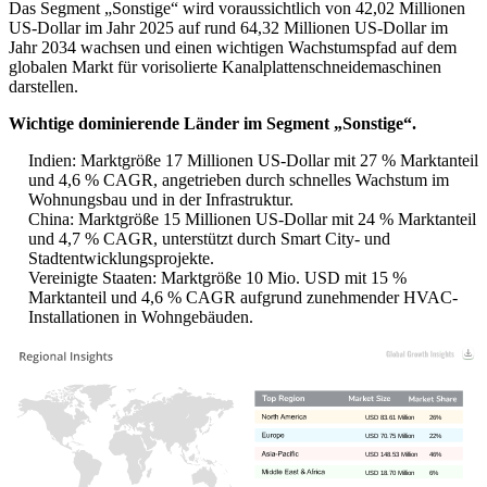
Das Segment „Sonstige“ wird voraussichtlich von 42,02 Millionen
US-Dollar im Jahr 2025 auf rund 64,32 Millionen US-Dollar im
Jahr 2034 wachsen und einen wichtigen Wachstumspfad auf dem
globalen Markt für vorisolierte Kanalplattenschneidemaschinen
darstellen.
Wichtige dominierende Länder im Segment „Sonstige“.
Indien: Marktgröße 17 Millionen US-Dollar mit 27 % Marktanteil
und 4,6 % CAGR, angetrieben durch schnelles Wachstum im
Wohnungsbau und in der Infrastruktur.
China: Marktgröße 15 Millionen US-Dollar mit 24 % Marktanteil
und 4,7 % CAGR, unterstützt durch Smart City- und
Stadtentwicklungsprojekte.
Vereinigte Staaten: Marktgröße 10 Mio. USD mit 15 %
Marktanteil und 4,6 % CAGR aufgrund zunehmender HVAC-
Installationen in Wohngebäuden.
USD 83.61 Million
26%
USD 70.75 Million
22%
USD 148.53 Million
46%
USD 18.70 Million
6%