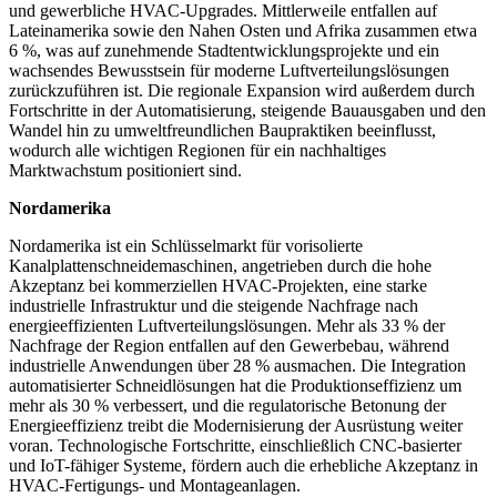
und gewerbliche HVAC-Upgrades. Mittlerweile entfallen auf
Lateinamerika sowie den Nahen Osten und Afrika zusammen etwa
6 %, was auf zunehmende Stadtentwicklungsprojekte und ein
wachsendes Bewusstsein für moderne Luftverteilungslösungen
zurückzuführen ist. Die regionale Expansion wird außerdem durch
Fortschritte in der Automatisierung, steigende Bauausgaben und den
Wandel hin zu umweltfreundlichen Baupraktiken beeinflusst,
wodurch alle wichtigen Regionen für ein nachhaltiges
Marktwachstum positioniert sind.
Nordamerika
Nordamerika ist ein Schlüsselmarkt für vorisolierte
Kanalplattenschneidemaschinen, angetrieben durch die hohe
Akzeptanz bei kommerziellen HVAC-Projekten, eine starke
industrielle Infrastruktur und die steigende Nachfrage nach
energieeffizienten Luftverteilungslösungen. Mehr als 33 % der
Nachfrage der Region entfallen auf den Gewerbebau, während
industrielle Anwendungen über 28 % ausmachen. Die Integration
automatisierter Schneidlösungen hat die Produktionseffizienz um
mehr als 30 % verbessert, und die regulatorische Betonung der
Energieeffizienz treibt die Modernisierung der Ausrüstung weiter
voran. Technologische Fortschritte, einschließlich CNC-basierter
und IoT-fähiger Systeme, fördern auch die erhebliche Akzeptanz in
HVAC-Fertigungs- und Montageanlagen.