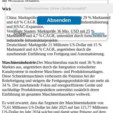
am Weltmarkt behalten.
Wichtige dominierende Länder im Industriesegment
China: Marktgröße 42 Millionen US-Dollar mit 29 % Marktanteil
Absenden
und 4,8 % CAGR, angetrieben durch schnelle Industrialisierung
und HVAC-Expansion.
Vereinigte Staaten: Marktgröße 36 Mio. USD mit 25 %
Wir gewährleisten vollständige Vertraulichkeit Ihrer persönlichen Daten.
Datenschutz
Marktanteil und 4,7 % CAGR, unterstützt durch fortschrittliche
industrielle Infrastrukturprojekte.
Deutschland: Marktgröße 21 Millionen US-Dollar mit 15 %
Marktanteil und 4,6 % CAGR, angetrieben durch die
zunehmende Einführung von Fertigung und Automatisierung.
Maschinenindustrie:
Der Maschinenbau macht rund 36 % des
Marktes aus, angetrieben durch die Integration vorisolierter
Kanalsysteme in moderne Maschinen- und Produktionsanlagen.
Diese Schneidemaschinen verbessern die Präzision bei der
Rohrfertigung und steigern die Fertigungsproduktivität um mehr als
34 %. Der zunehmende Fokus auf energieeffiziente Geräte und
nachhaltige Produktionspraktiken unterstützt zusätzlich deren
Einführung im gesamten Maschinenbausektor weltweit.
Es wird erwartet, dass das Segment der Maschinenindustrie von
75,61 Millionen US-Dollar im Jahr 2025 auf fast 115,77 Millionen
US-Dollar im Jahr 2034 wächst und damit seine Präsenz auf dem