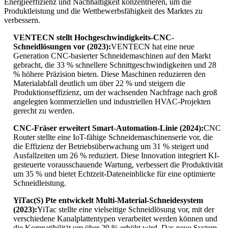
Energieeffizienz und Nachhaltigkeit konzentrieren, um die
Produktleistung und die Wettbewerbsfähigkeit des Marktes zu
verbessern.
VENTECN stellt Hochgeschwindigkeits-CNC-
Schneidlösungen vor (2023):
VENTECN hat eine neue
Generation CNC-basierter Schneidemaschinen auf den Markt
gebracht, die 33 % schnellere Schnittgeschwindigkeiten und 28
% höhere Präzision bieten. Diese Maschinen reduzieren den
Materialabfall deutlich um über 22 % und steigern die
Produktionseffizienz, um der wachsenden Nachfrage nach groß
angelegten kommerziellen und industriellen HVAC-Projekten
gerecht zu werden.
CNC-Fräser erweitert Smart-Automation-Linie (2024):
CNC
Router stellte eine IoT-fähige Schneidemaschinenserie vor, die
die Effizienz der Betriebsüberwachung um 31 % steigert und
Ausfallzeiten um 26 % reduziert. Diese Innovation integriert KI-
gesteuerte vorausschauende Wartung, verbessert die Produktivität
um 35 % und bietet Echtzeit-Dateneinblicke für eine optimierte
Schneidleistung.
YiTac(S) Pte entwickelt Multi-Material-Schneidesystem
(2023):
YiTac stellte eine vielseitige Schneidlösung vor, mit der
verschiedene Kanalplattentypen verarbeitet werden können und
die Kompatibilität um über 29 % erhöht wird. Das neue System