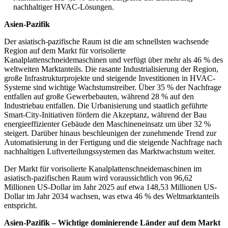
nachhaltiger HVAC-Lösungen.
Asien-Pazifik
Der asiatisch-pazifische Raum ist die am schnellsten wachsende
Region auf dem Markt für vorisolierte
Kanalplattenschneidemaschinen und verfügt über mehr als 46 % des
weltweiten Marktanteils. Die rasante Industrialisierung der Region,
große Infrastrukturprojekte und steigende Investitionen in HVAC-
Systeme sind wichtige Wachstumstreiber. Über 35 % der Nachfrage
entfallen auf große Gewerbebauten, während 28 % auf den
Industriebau entfallen. Die Urbanisierung und staatlich geführte
Smart-City-Initiativen fördern die Akzeptanz, während der Bau
energieeffizienter Gebäude den Maschineneinsatz um über 32 %
steigert. Darüber hinaus beschleunigen der zunehmende Trend zur
Automatisierung in der Fertigung und die steigende Nachfrage nach
nachhaltigen Luftverteilungssystemen das Marktwachstum weiter.
Der Markt für vorisolierte Kanalplattenschneidemaschinen im
asiatisch-pazifischen Raum wird voraussichtlich von 96,62
Millionen US-Dollar im Jahr 2025 auf etwa 148,53 Millionen US-
Dollar im Jahr 2034 wachsen, was etwa 46 % des Weltmarktanteils
entspricht.
Asien-Pazifik – Wichtige dominierende Länder auf dem Markt