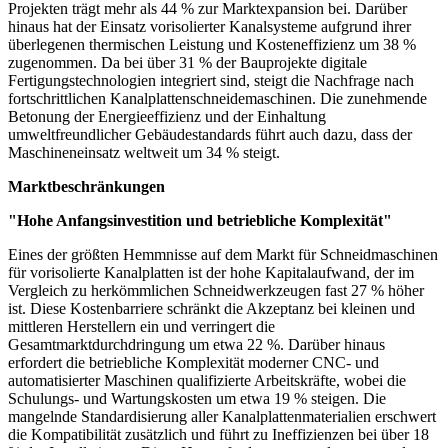
Projekten trägt mehr als 44 % zur Marktexpansion bei. Darüber
hinaus hat der Einsatz vorisolierter Kanalsysteme aufgrund ihrer
überlegenen thermischen Leistung und Kosteneffizienz um 38 %
zugenommen. Da bei über 31 % der Bauprojekte digitale
Fertigungstechnologien integriert sind, steigt die Nachfrage nach
fortschrittlichen Kanalplattenschneidemaschinen. Die zunehmende
Betonung der Energieeffizienz und der Einhaltung
umweltfreundlicher Gebäudestandards führt auch dazu, dass der
Maschineneinsatz weltweit um 34 % steigt.
Marktbeschränkungen
"Hohe Anfangsinvestition und betriebliche Komplexität"
Eines der größten Hemmnisse auf dem Markt für Schneidmaschinen
für vorisolierte Kanalplatten ist der hohe Kapitalaufwand, der im
Vergleich zu herkömmlichen Schneidwerkzeugen fast 27 % höher
ist. Diese Kostenbarriere schränkt die Akzeptanz bei kleinen und
mittleren Herstellern ein und verringert die
Gesamtmarktdurchdringung um etwa 22 %. Darüber hinaus
erfordert die betriebliche Komplexität moderner CNC- und
automatisierter Maschinen qualifizierte Arbeitskräfte, wobei die
Schulungs- und Wartungskosten um etwa 19 % steigen. Die
mangelnde Standardisierung aller Kanalplattenmaterialien erschwert
die Kompatibilität zusätzlich und führt zu Ineffizienzen bei über 18