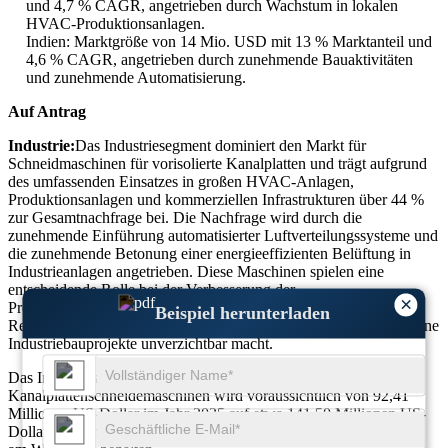
und 4,7 % CAGR, angetrieben durch Wachstum in lokalen
HVAC-Produktionsanlagen.
Indien: Marktgröße von 14 Mio. USD mit 13 % Marktanteil und
4,6 % CAGR, angetrieben durch zunehmende Bauaktivitäten
und zunehmende Automatisierung.
Auf Antrag
Industrie:
Das Industriesegment dominiert den Markt für
Schneidmaschinen für vorisolierte Kanalplatten und trägt aufgrund
des umfassenden Einsatzes in großen HVAC-Anlagen,
Produktionsanlagen und kommerziellen Infrastrukturen über 44 %
zur Gesamtnachfrage bei. Die Nachfrage wird durch die
zunehmende Einführung automatisierter Luftverteilungssysteme und
die zunehmende Betonung einer energieeffizienten Belüftung in
Industrieanlagen angetrieben. Diese Maschinen spielen eine
entscheidende Rolle bei der Verbesserung der
×
Produktionsgeschwindigkeit um mehr als 36 % und der
Beispiel herunterladen
Reduzierung des Materialabfalls um über 28 %, was sie für moderne
Industriebauprojekte unverzichtbar macht.
Das Industriesegment des Marktes für vorisolierte
Kanalplattenschneidemaschinen wird voraussichtlich von 92,41
Millionen US-Dollar im Jahr 2025 auf etwa 141,50 Millionen US-
Dollar im Jahr 2034 wachsen und damit einen dominanten Anteil