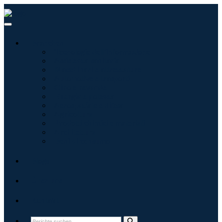
Branchen
Tecnologie dell'informazione
Assistenza sanitaria
Macchinari e attrezzature
Automotive e trasporti
Cibo e bevande
Energia e potenza
Aerospaziale e difesa
Agricoltura
Prodotti chimici e materiali
Architettura
Beni di consumo
Blogs
Über uns
Kontakt