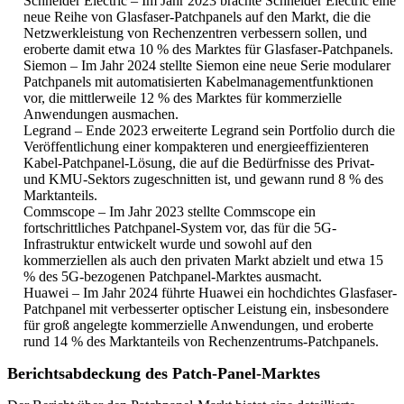
Schneider Electric – Im Jahr 2023 brachte Schneider Electric eine
neue Reihe von Glasfaser-Patchpanels auf den Markt, die die
Netzwerkleistung von Rechenzentren verbessern sollen, und
eroberte damit etwa 10 % des Marktes für Glasfaser-Patchpanels.
Siemon – Im Jahr 2024 stellte Siemon eine neue Serie modularer
Patchpanels mit automatisierten Kabelmanagementfunktionen
vor, die mittlerweile 12 % des Marktes für kommerzielle
Anwendungen ausmachen.
Legrand – Ende 2023 erweiterte Legrand sein Portfolio durch die
Veröffentlichung einer kompakteren und energieeffizienteren
Kabel-Patchpanel-Lösung, die auf die Bedürfnisse des Privat-
und KMU-Sektors zugeschnitten ist, und gewann rund 8 % des
Marktanteils.
Commscope – Im Jahr 2023 stellte Commscope ein
fortschrittliches Patchpanel-System vor, das für die 5G-
Infrastruktur entwickelt wurde und sowohl auf den
kommerziellen als auch den privaten Markt abzielt und etwa 15
% des 5G-bezogenen Patchpanel-Marktes ausmacht.
Huawei – Im Jahr 2024 führte Huawei ein hochdichtes Glasfaser-
Patchpanel mit verbesserter optischer Leistung ein, insbesondere
für groß angelegte kommerzielle Anwendungen, und eroberte
rund 14 % des Marktanteils von Rechenzentrums-Patchpanels.
Berichtsabdeckung des Patch-Panel-Marktes