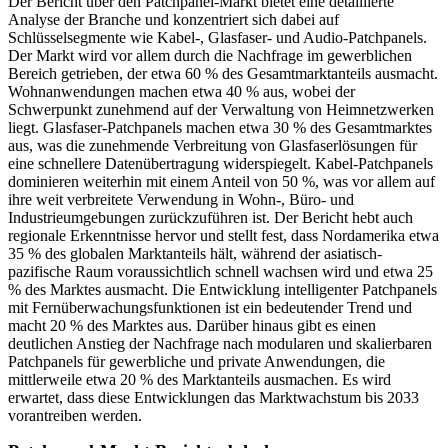
Der Bericht über den Patchpanel-Markt bietet eine detaillierte
Analyse der Branche und konzentriert sich dabei auf
Schlüsselsegmente wie Kabel-, Glasfaser- und Audio-Patchpanels.
Der Markt wird vor allem durch die Nachfrage im gewerblichen
Bereich getrieben, der etwa 60 % des Gesamtmarktanteils ausmacht.
Wohnanwendungen machen etwa 40 % aus, wobei der
Schwerpunkt zunehmend auf der Verwaltung von Heimnetzwerken
liegt. Glasfaser-Patchpanels machen etwa 30 % des Gesamtmarktes
aus, was die zunehmende Verbreitung von Glasfaserlösungen für
eine schnellere Datenübertragung widerspiegelt. Kabel-Patchpanels
dominieren weiterhin mit einem Anteil von 50 %, was vor allem auf
ihre weit verbreitete Verwendung in Wohn-, Büro- und
Industrieumgebungen zurückzuführen ist. Der Bericht hebt auch
regionale Erkenntnisse hervor und stellt fest, dass Nordamerika etwa
35 % des globalen Marktanteils hält, während der asiatisch-
pazifische Raum voraussichtlich schnell wachsen wird und etwa 25
% des Marktes ausmacht. Die Entwicklung intelligenter Patchpanels
mit Fernüberwachungsfunktionen ist ein bedeutender Trend und
macht 20 % des Marktes aus. Darüber hinaus gibt es einen
deutlichen Anstieg der Nachfrage nach modularen und skalierbaren
Patchpanels für gewerbliche und private Anwendungen, die
mittlerweile etwa 20 % des Marktanteils ausmachen. Es wird
erwartet, dass diese Entwicklungen das Marktwachstum bis 2033
vorantreiben werden.