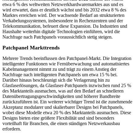
etwa 6 % des weltweiten Netzwerkhardwaremarktes aus und es
wird erwartet, dass er deutlich wächst und bis 2032 etwa 8 % des
Marktes erreichen wird. Der wachsende Bedarf an strukturierten
Verkabelungssystemen, insbesondere in Rechenzentren und der
Telekommunikation, befeuert diese Expansion. Da Industrien und
Haushalte weiterhin digitale Technologien einführen, wird die
Nachfrage nach Patchpanels voraussichtlich stetig steigen.
Patchpanel
Markttrends
Mehrere Trends beeinflussen den Patchpanel-Markt. Die Integration
intelligenter Funktionen wie Fernüberwachung und automatisiertes
Kabelmanagement nimmt zu und trägt zu einem Anstieg der
Nachfrage nach intelligenten Patchpanels um etwa 15 % bei.
Darüber hinaus beschleunigt sich die Verlagerung hin zu
Glasfaserlösungen, da Glasfaser-Patchpanels inzwischen rund 25 %
des Marktanteils ausmachen, was auf den Bedarf an schnelleren
Datenübertragungsgeschwindigkeiten und höherer Bandbreite
zurückzuführen ist. Ein weiterer wichtiger Trend ist die zunehmende
Akzeptanz modularer und skalierbarer Designs bei Patchpanels,
wobei diese Modelle etwa 20 % des Marktanteils ausmachen. Diese
Designs bieten eine größere Flexibilität und sind besonders
vorteilhaft für Branchen, die einen ständigen Netzwerkausbau
erfordern.