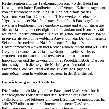
Rechenzentren und der Telekommunikation, wo der Bedarf an
Lösungen mit hoher Bandbreite und effizientem Kabelmanagement
von entscheidender Bedeutung ist. Darüber hinaus hat das
Wachstum von Smart Cities und IoT-Netzwerken zu einem 20
%igen Anstieg der Nachfrage nach Smart Patch Panels geführt, die
erweiterte Funktionen wie Fernüberwachung und Automatisierung
bieten. Da die Länder der digitalen Infrastruktur und Konnektivität
weiterhin Priorität einräumen, gibt es steigende Investitionen sowohl
in private als auch in gewerbliche Anwendungen. Der kommerzielle
Sektor, insbesondere die Nachfrage nach Patchpanels in
Unternehmensnetzwerken und Rechenzentren, macht rund 60 % des
Gesamtmarktanteils aus. Da diese Branchen weiter wachsen,
eröffnen sich für Patchpanel-Hersteller auch Chancen für
Innovationen und die Erweiterung ihres Produktangebots. Darüber
hinaus trägt auch die steigende Nachfrage nach modularen
Patchpanels, die Skalierbarkeit und zukünftige Upgrades
unterstützen, zum Investitionswachstum in der Branche bei.
Entwicklung neuer Produkte
Die Produktentwicklung auf dem Patchpanel-Markt wird durch
technologische Fortschritte und den Bedarf an effizienteren,
skalierbareren und leistungsfähigeren Lösungen vorangetrieben. Im
Jahr 2023 führten mehrere Unternehmen neue Glasfaser-
Patchpanels ein, die für höhere Bandbreiten und höhere