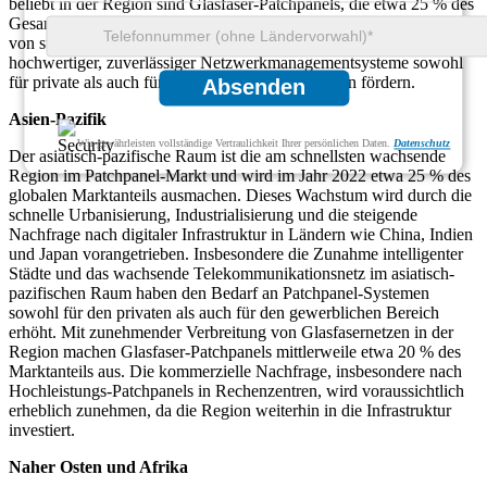
beliebt in der Region sind Glasfaser-Patchpanels, die etwa 25 % des
Gesamtmarktanteils ausmachen. Der europäische Markt wird auch
von strengen Regulierungsstandards beeinflusst, die die Einführung
hochwertiger, zuverlässiger Netzwerkmanagementsysteme sowohl
für private als auch für gewerbliche Anwendungen fördern.
Absenden
Asien-Pazifik
Wir gewährleisten vollständige Vertraulichkeit Ihrer persönlichen Daten.
Datenschutz
Der asiatisch-pazifische Raum ist die am schnellsten wachsende
Region im Patchpanel-Markt und wird im Jahr 2022 etwa 25 % des
globalen Marktanteils ausmachen. Dieses Wachstum wird durch die
schnelle Urbanisierung, Industrialisierung und die steigende
Nachfrage nach digitaler Infrastruktur in Ländern wie China, Indien
und Japan vorangetrieben. Insbesondere die Zunahme intelligenter
Städte und das wachsende Telekommunikationsnetz im asiatisch-
pazifischen Raum haben den Bedarf an Patchpanel-Systemen
sowohl für den privaten als auch für den gewerblichen Bereich
erhöht. Mit zunehmender Verbreitung von Glasfasernetzen in der
Region machen Glasfaser-Patchpanels mittlerweile etwa 20 % des
Marktanteils aus. Die kommerzielle Nachfrage, insbesondere nach
Hochleistungs-Patchpanels in Rechenzentren, wird voraussichtlich
erheblich zunehmen, da die Region weiterhin in die Infrastruktur
investiert.
Naher Osten und Afrika