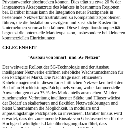
Privatanwender abschrecken können. Dies trägt zu etwa 20 % der
langsameren Akzeptanzrate des Marktes in bestimmten Regionen
bei. Darüber hinaus kann die Integration neuer Patchpanels in
bestehende Netzwerkinfrastrukturen zu Kompatibilitätsproblemen
führen, die die Installation verzögern und zusätzliche Kosten für
Unternehmen verursachen können. Diese Integrationskomplexität
begrenzt die potenzielle Marktexpansion, insbesondere bei kleineren
kommerziellen Einrichtungen.
GELEGENHEIT
"
Ausbau von Smart- und 5G-Netzen
"
Der weltweite Rollout der 5G-Technologie und der Ausbau
intelligenter Netzwerke eröffnen erhebliche Wachstumschancen für
den Patchpanel-Markt. Die Nachfrage nach effizientem
Kabelmanagement in diesen fortschrittlichen Netzwerken treibt den
Bedarf an Hochleistungs-Patchpanels voran, wobei kommerzielle
Anwendungen etwa 35 % des Marktanteils ausmachen. Mit der
zunehmenden Verbreitung intelligenter Städte und Häuser wächst
der Bedarf an skalierbaren und flexiblen Netzwerklösungen und
bietet Unternehmen die Möglichkeit, in modulare und
anpassungsfähige Patchpanels zu investieren. Darüber hinaus wird
erwartet, dass der zunehmende Einsatz von Glasfasernetzen für die
Hochgeschwindigkeits-Datenübertragung dazu führt, dass