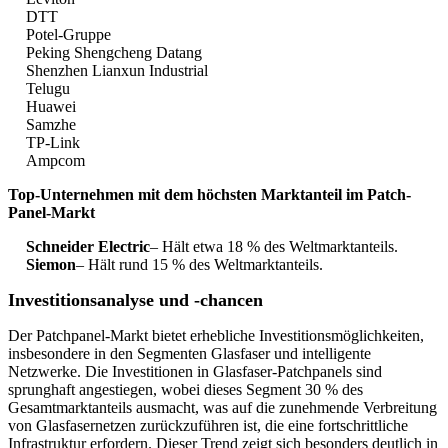
DTT
Potel-Gruppe
Peking Shengcheng Datang
Shenzhen Lianxun Industrial
Telugu
Huawei
Samzhe
TP-Link
Ampcom
Top-Unternehmen mit dem höchsten Marktanteil im Patch-
Panel-Markt
Schneider Electric
– Hält etwa 18 % des Weltmarktanteils.
Siemon
– Hält rund 15 % des Weltmarktanteils.
Investitionsanalyse und -chancen
Der Patchpanel-Markt bietet erhebliche Investitionsmöglichkeiten,
insbesondere in den Segmenten Glasfaser und intelligente
Netzwerke. Die Investitionen in Glasfaser-Patchpanels sind
sprunghaft angestiegen, wobei dieses Segment 30 % des
Gesamtmarktanteils ausmacht, was auf die zunehmende Verbreitung
von Glasfasernetzen zurückzuführen ist, die eine fortschrittliche
Infrastruktur erfordern. Dieser Trend zeigt sich besonders deutlich in