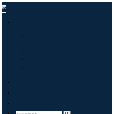
Branchen
Tecnologie dell'informazione
Assistenza sanitaria
Macchinari e attrezzature
Automotive e trasporti
Cibo e bevande
Energia e potenza
Aerospaziale e difesa
Agricoltura
Prodotti chimici e materiali
Architettura
Beni di consumo
Blogs
Über uns
Kontakt