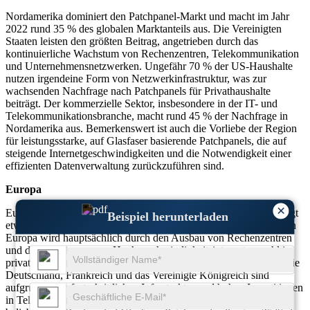
Nordamerika dominiert den Patchpanel-Markt und macht im Jahr
2022 rund 35 % des globalen Marktanteils aus. Die Vereinigten
Staaten leisten den größten Beitrag, angetrieben durch das
kontinuierliche Wachstum von Rechenzentren, Telekommunikation
und Unternehmensnetzwerken. Ungefähr 70 % der US-Haushalte
nutzen irgendeine Form von Netzwerkinfrastruktur, was zur
wachsenden Nachfrage nach Patchpanels für Privathaushalte
beiträgt. Der kommerzielle Sektor, insbesondere in der IT- und
Telekommunikationsbranche, macht rund 45 % der Nachfrage in
Nordamerika aus. Bemerkenswert ist auch die Vorliebe der Region
für leistungsstarke, auf Glasfaser basierende Patchpanels, die auf
steigende Internetgeschwindigkeiten und die Notwendigkeit einer
effizienten Datenverwaltung zurückzuführen sind.
Europa
×
Europa hält den zweitgrößten Marktanteil für Patchpanels und trägt
Beispiel herunterladen
etwa 30 % zum Weltmarkt bei. Die Nachfrage nach Patchpanels in
Europa wird hauptsächlich durch den Ausbau von Rechenzentren
und die Einführung von Hochgeschwindigkeitsinternet sowohl im
privaten als auch im gewerblichen Bereich angetrieben. Länder wie
Deutschland, Frankreich und das Vereinigte Königreich sind
aufgrund ihrer fortschrittlichen Infrastruktur und hohen Investitionen
in Telekommunikationsnetze führend auf dem Markt. Besonders