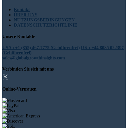
Kontakt
ÜBER UNS
NUTZUNGSBEDINGUNGEN
DATENSCHUTZRICHTLINIE
Unsere Kontakte
USA : +1 (855) 467-7775 (Gebührenfrei)
UK : +44 8085 022397
(Gebührenfrei)
sales@globalgrowthinsights.com
Verbinden Sie sich mit uns
Online-Vertrauen