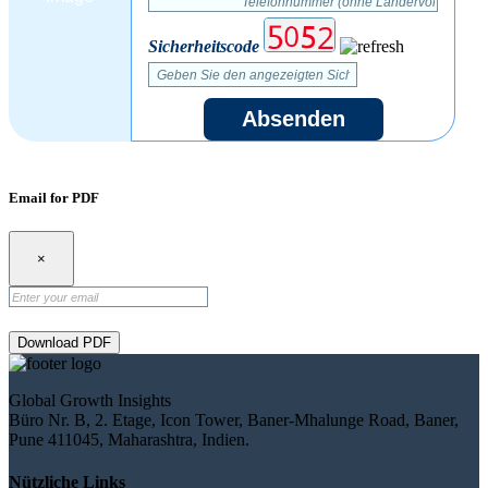
Sicherheitscode
Absenden
Email for PDF
×
Download PDF
Global Growth Insights
Büro Nr. B, 2. Etage, Icon Tower, Baner-Mhalunge Road, Baner,
Pune 411045, Maharashtra, Indien.
Nützliche Links